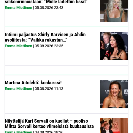
silikonirinnoistaan: ”Mulle laitettiin tissit”
Emma Miettinen
|
05.08.2026
23:43
Intiimi paljastus Shirly Karvisen ja Ahdin
avoliitosta: ”Vaikka rakastan…”
Emma Miettinen
|
05.08.2026
23:35
Martina Aitolehti: konkurssi!
Emma Miettinen
|
05.08.2026
11:13
Näyttelijä Kari Sorvali on kuollut – puoliso
Miitta Sorvali kertoo viimeisistä kuukausista
Emma Miettinen
|
04.08.2026
18:36