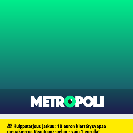
🎁 Huipputarjous jatkuu: 10 euron kierrätysvapaa
megakierros Reactoonz-peliin - vain 1 eurolla!