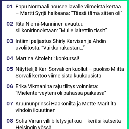
Eppu Normaali nousee lavalle viimeistä kertaa
– Martti Syrjä haikeana: ”Tässä tämä sitten oli”
Rita Niemi-Manninen avautuu
silikonirinnoistaan: ”Mulle laitettiin tissit”
Intiimi paljastus Shirly Karvisen ja Ahdin
avoliitosta: ”Vaikka rakastan…”
Martina Aitolehti: konkurssi!
Näyttelijä Kari Sorvali on kuollut – puoliso Miitta
Sorvali kertoo viimeisistä kuukausista
Erika Vikmanilta raju tilitys voinnista:
”Mielenterveyteni oli pahassa paikassa”
Kruununprinssi Haakonilta ja Mette-Maritilta
vihdoin ilouutinen
Sofia Virran villi biletys jatkuu – keräsi katseita
Helsingin yössä