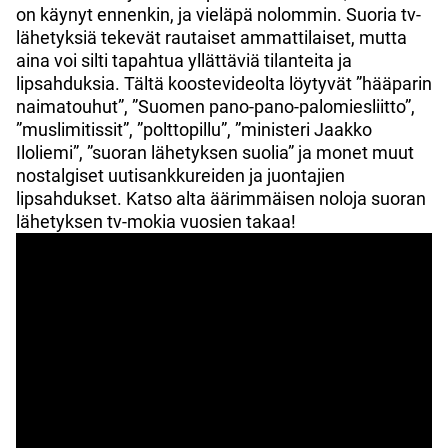
on käynyt ennenkin, ja vieläpä nolommin. Suoria tv-
lähetyksiä tekevät rautaiset ammattilaiset, mutta
aina voi silti tapahtua yllättäviä tilanteita ja
lipsahduksia. Tältä koostevideolta löytyvät ”hääparin
naimatouhut”, ”Suomen pano-pano-palomiesliitto”,
”muslimitissit”, ”polttopillu”, ”ministeri Jaakko
Iloliemi”, ”suoran lähetyksen suolia” ja monet muut
nostalgiset uutisankkureiden ja juontajien
lipsahdukset. Katso alta äärimmäisen noloja suoran
lähetyksen tv-mokia vuosien takaa!