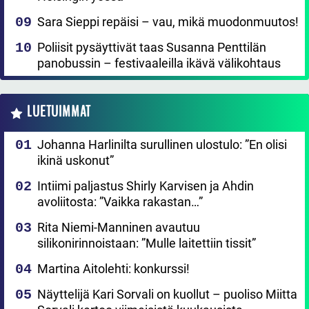
Sara Sieppi repäisi – vau, mikä muodonmuutos!
Poliisit pysäyttivät taas Susanna Penttilän
panobussin – festivaaleilla ikävä välikohtaus
LUETUIMMAT
Johanna Harlinilta surullinen ulostulo: ”En olisi
ikinä uskonut”
Intiimi paljastus Shirly Karvisen ja Ahdin
avoliitosta: ”Vaikka rakastan…”
Rita Niemi-Manninen avautuu
silikonirinnoistaan: ”Mulle laitettiin tissit”
Martina Aitolehti: konkurssi!
Näyttelijä Kari Sorvali on kuollut – puoliso Miitta