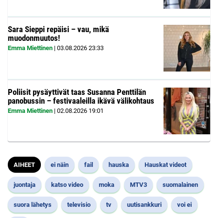
Sara Sieppi repäisi – vau, mikä
muodonmuutos!
Emma Miettinen
|
03.08.2026
23:33
Poliisit pysäyttivät taas Susanna Penttilän
panobussin – festivaaleilla ikävä välikohtaus
Emma Miettinen
|
02.08.2026
19:01
AIHEET
ei näin
fail
hauska
Hauskat videot
juontaja
katso video
moka
MTV3
suomalainen
suora lähetys
televisio
tv
uutisankkuri
voi ei