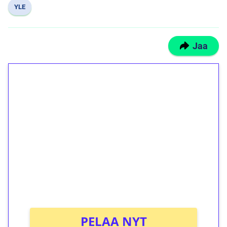
YLE
Jaa
1€ = 10€ arvosta
ilmaiskierroksia ilman
kierrätystä!
Talleta 1€
Saat heti 50 ilmaiskierrosta Tuohi 1000 -
peliin (arvo 0,20€ per kierros)!
Ei kierrätysvaatimusta!
PELAA NYT