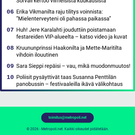
Sorvali kertoo viimeisistä kuukausista
Erika Vikmanilta raju tilitys voinnista:
”Mielenterveyteni oli pahassa paikassa”
Huh! Jere Karalahti jouduttiin poistamaan
festareiden VIP-alueelta – katso video ja kuvat
Kruununprinssi Haakonilta ja Mette-Maritilta
vihdoin ilouutinen
Sara Sieppi repäisi – vau, mikä muodonmuutos!
Poliisit pysäyttivät taas Susanna Penttilän
panobussin – festivaaleilla ikävä välikohtaus
toimitus@metropoli.net
© 2026 - Metropoli.net. Kaikki oikeudet pidätetään.