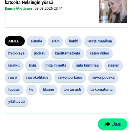
katseita Helsingin yössä
Emma Miettinen
|
03.08.2026
23:41
AIHEET
autotie
eläin
hanhi
Hurja maailma
hyökkäys
juoksu
käsittämätöntä
katso video
laukku
lintu
mitä ihmettä
mitä kummaa
nainen
raivo
raivokohtaus
raivonpurkaus
raivonpuuska
tapaus
tie
tilanne
toistuvasti
uskomatonta
yllättävää
Jaa