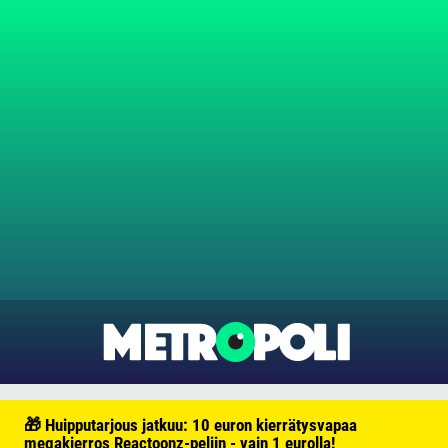
🎁 Huipputarjous jatkuu: 10 euron kierrätysvapaa
megakierros Reactoonz-peliin - vain 1 eurolla!