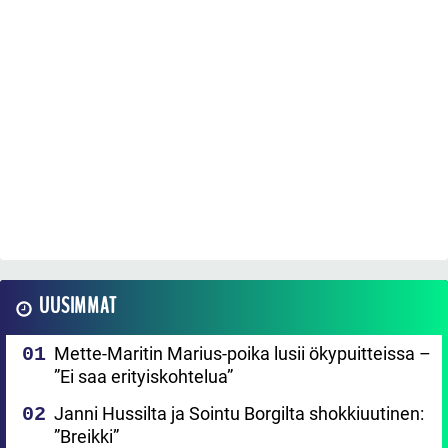
UUSIMMAT
Mette-Maritin Marius-poika lusii ökypuitteissa –
”Ei saa erityiskohtelua”
Janni Hussilta ja Sointu Borgilta shokkiuutinen:
”Breikki”