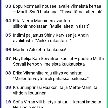
Eppu Normaali nousee lavalle viimeistä kertaa
– Martti Syrjä haikeana: ”Tässä tämä sitten oli”
Rita Niemi-Manninen avautuu
silikonirinnoistaan: ”Mulle laitettiin tissit”
Intiimi paljastus Shirly Karvisen ja Ahdin
avoliitosta: ”Vaikka rakastan…”
Martina Aitolehti: konkurssi!
Näyttelijä Kari Sorvali on kuollut – puoliso Miitta
Sorvali kertoo viimeisistä kuukausista
Erika Vikmanilta raju tilitys voinnista:
”Mielenterveyteni oli pahassa paikassa”
Kruununprinssi Haakonilta ja Mette-Maritilta
vihdoin ilouutinen
Sofia Virran villi biletys jatkuu – keräsi katseita
Helsingin yössä