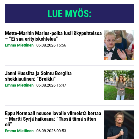
LUE MYÖS:
Mette-Maritin Marius-poika lusii ökypuitteissa
– ”Ei saa erityiskohtelua”
Emma Miettinen
|
06.08.2026
16:56
Janni Hussilta ja Sointu Borgilta
shokkiuutinen: ”Breikki”
Emma Miettinen
|
06.08.2026
16:47
Eppu Normaali nousee lavalle viimeistä kertaa
– Martti Syrjä haikeana: ”Tässä tämä sitten
oli”
Emma Miettinen
|
06.08.2026
09:53