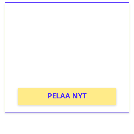
1€ = 10€ arvosta
ilmaiskierroksia ilman
kierrätystä!
Talleta 1€
Saat heti 50 ilmaiskierrosta Tuohi 1000 -
peliin (arvo 0,20€ per kierros)!
Ei kierrätysvaatimusta!
PELAA NYT