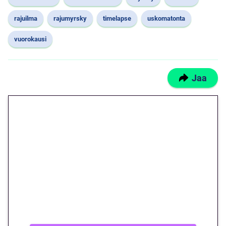
rajuilma
rajumyrsky
timelapse
uskomatonta
vuorokausi
Jaa
🎁 Huipputarjous jatkuu: 10
euron kierrätysvapaa
megakierros Reactoonz-
peliin – vain 1 eurolla!
Peli: Reactoonz
Vain uusille asiakkaille!