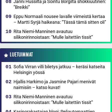
Janni Hussilta ja Sointu Borgilta shokkiuutinen:
”Breikki”
Eppu Normaali nousee lavalle viimeistä kertaa
– Martti Syrjä haikeana: ”Tässä tämä sitten oli”
Rita Niemi-Manninen avautuu
silikonirinnoistaan: ”Mulle laitettiin tissit”
LUETUIMMAT
Sofia Virran villi biletys jatkuu – keräsi katseita
Helsingin yössä
Hjallis Harkimo ja Jasmine Pajari menivät
naimisiin – katso kuvat!
Rita Niemi-Manninen avautuu
silikonirinnoistaan: ”Mulle laitettiin tissit”
Kasinorakastajan blogi: Peliautomaattien