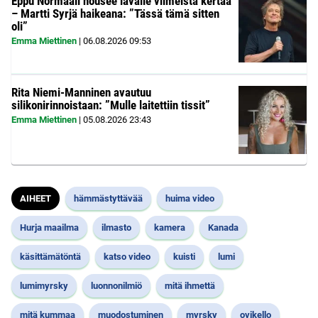
Eppu Normaali nousee lavalle viimeistä kertaa
– Martti Syrjä haikeana: ”Tässä tämä sitten
oli”
Emma Miettinen
|
06.08.2026
09:53
Rita Niemi-Manninen avautuu
silikonirinnoistaan: ”Mulle laitettiin tissit”
Emma Miettinen
|
05.08.2026
23:43
AIHEET
hämmästyttävää
huima video
Hurja maailma
ilmasto
kamera
Kanada
käsittämätöntä
katso video
kuisti
lumi
lumimyrsky
luonnonilmiö
mitä ihmettä
mitä kummaa
muodostuminen
myrsky
ovikello