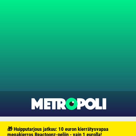
🎁 Huipputarjous jatkuu: 10 euron kierrätysvapaa
megakierros Reactoonz-peliin - vain 1 eurolla!