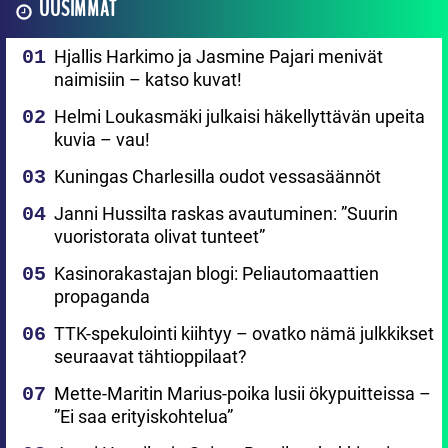
UUSIMMAT
Hjallis Harkimo ja Jasmine Pajari menivät
naimisiin – katso kuvat!
Helmi Loukasmäki julkaisi häkellyttävän upeita
kuvia – vau!
Kuningas Charlesilla oudot vessasäännöt
Janni Hussilta raskas avautuminen: ”Suurin
vuoristorata olivat tunteet”
Kasinorakastajan blogi: Peliautomaattien
propaganda
TTK-spekulointi kiihtyy – ovatko nämä julkkikset
seuraavat tähtioppilaat?
Mette-Maritin Marius-poika lusii ökypuitteissa –
”Ei saa erityiskohtelua”