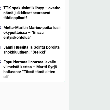
TTK-spekulointi kiihtyy – ovatko
nämä julkkikset seuraavat
tähtioppilaat?
Mette-Maritin Marius-poika lusii
ökypuitteissa – ”Ei saa
erityiskohtelua”
Janni Hussilta ja Sointu Borgilta
shokkiuutinen: ”Breikki”
Eppu Normaali nousee lavalle
viimeistä kertaa – Martti Syrjä
haikeana: ”Tässä tämä sitten
oli”