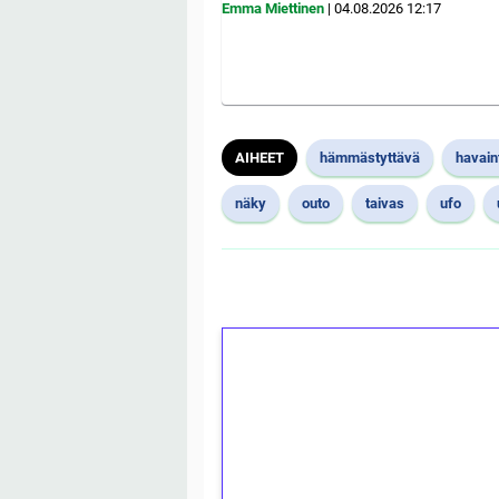
Emma Miettinen
|
04.08.2026
12:17
AIHEET
hämmästyttävä
havain
näky
outo
taivas
ufo
1€ = 10€ arvosta 
kierrätystä!
Talleta 1€
Saat heti 50 ilmaiskierr