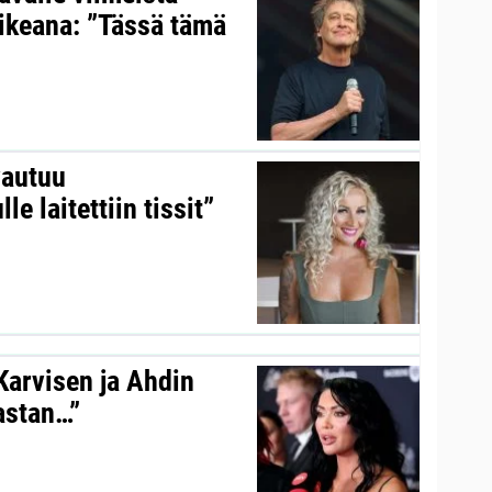
aikeana: ”Tässä tämä
vautuu
le laitettiin tissit”
 Karvisen ja Ahdin
kastan…”