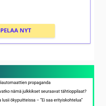
PELAA NYT
eliautomaattien propaganda
ovatko nämä julkkikset seuraavat tähtioppilaat?
lusii ökypuitteissa – ”Ei saa erityiskohtelua”