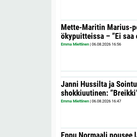
Mette-Maritin Marius-po
ökypuitteissa – ”Ei saa 
Emma Miettinen
|
06.08.2026
16:56
Janni Hussilta ja Sointu
shokkiuutinen: ”Breikki
Emma Miettinen
|
06.08.2026
16:47
Eppu Normaali nousee la