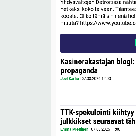
Yhdysvaltojen Detroitissa nähtiin
hetkeksi koko taivaan. Tilanteest
kooste. Oliko tämä sininenä hoht
muuta? https://www.youtube.
Kasinorakastajan blogi:
propaganda
Joel Karhu
|
07.08.2026
12:00
TTK-spekulointi kiihty
julkkikset seuraavat täh
Emma Miettinen
|
07.08.2026
11:00