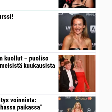
urssi!
on kuollut – puoliso
iimeisistä kuukausista
itys voinnista:
ahassa paikassa”