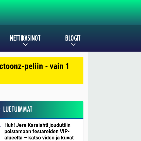
NETTIKASINOT
BLOGIT
toonz-peliin - vain 1
LUETUIMMAT
Huh! Jere Karalahti jouduttiin
poistamaan festareiden VIP-
alueelta – katso video ja kuvat