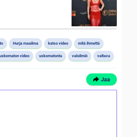
to
Hurja maailma
katso video
mitä ihmettä
uskomaton video
uskomatonta
valoilmiö
valtava
Jaa
ilmaiskierroksia ilman
osta Tuohi 1000 -peliin (arvo 0,20€ per