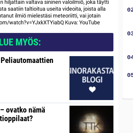
 hiljattain valtava sininen valoilmiö, joka täytti
a saatiin taltioitua useita videoita, joista alla
anut ilmiö mielestäsi meteoriitti, vai jotain
com/watch?v=YJxkXTYiabQ Kuva: YouTube
LUE MYÖS:
 Peliautomaattien
y – ovatko nämä
tioppilaat?