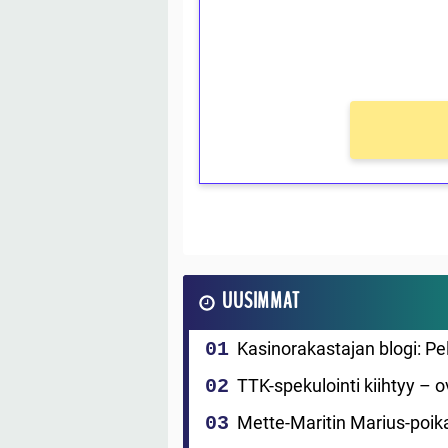
kierros)!
Ei kierrätysvaatimusta!
UUSIMMAT
Kasinorakastajan blogi: P
TTK-spekulointi kiihtyy – 
Mette-Maritin Marius-poika 