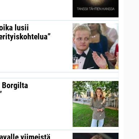
ika lusii
erityiskohtelua”
 Borgilta
”
valle viimeistä