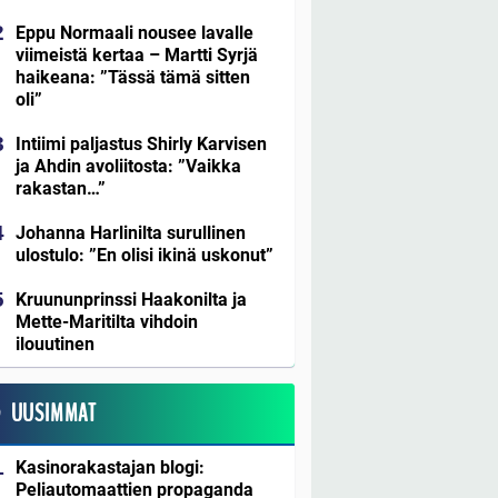
Eppu Normaali nousee lavalle
viimeistä kertaa – Martti Syrjä
haikeana: ”Tässä tämä sitten
oli”
Intiimi paljastus Shirly Karvisen
ja Ahdin avoliitosta: ”Vaikka
rakastan…”
Johanna Harlinilta surullinen
ulostulo: ”En olisi ikinä uskonut”
Kruununprinssi Haakonilta ja
Mette-Maritilta vihdoin
ilouutinen
UUSIMMAT
Kasinorakastajan blogi:
Peliautomaattien propaganda