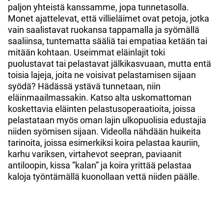
paljon yhteistä kanssamme, jopa tunnetasolla.
Monet ajattelevat, että villieläimet ovat petoja, jotka
vain saalistavat ruokansa tappamalla ja syömällä
saaliinsa, tuntematta sääliä tai empatiaa ketään tai
mitään kohtaan. Useimmat eläinlajit toki
puolustavat tai pelastavat jälkikasvuaan, mutta entä
toisia lajeja, joita ne voisivat pelastamisen sijaan
syödä? Hädässä ystävä tunnetaan, niin
eläinmaailmassakin. Katso alta uskomattoman
koskettavia eläinten pelastusoperaatioita, joissa
pelastataan myös oman lajin ulkopuolisia edustajia
niiden syömisen sijaan. Videolla nähdään huikeita
tarinoita, joissa esimerkiksi koira pelastaa kauriin,
karhu variksen, virtahevot seepran, paviaanit
antiloopin, kissa ”kalan” ja koira yrittää pelastaa
kaloja työntämällä kuonollaan vettä niiden päälle.