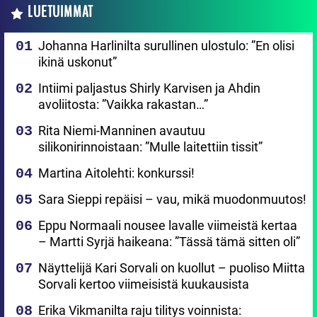
LUETUIMMAT
Johanna Harlinilta surullinen ulostulo: ”En olisi
ikinä uskonut”
Intiimi paljastus Shirly Karvisen ja Ahdin
avoliitosta: ”Vaikka rakastan…”
Rita Niemi-Manninen avautuu
silikonirinnoistaan: ”Mulle laitettiin tissit”
Martina Aitolehti: konkurssi!
Sara Sieppi repäisi – vau, mikä muodonmuutos!
Eppu Normaali nousee lavalle viimeistä kertaa
– Martti Syrjä haikeana: ”Tässä tämä sitten oli”
Näyttelijä Kari Sorvali on kuollut – puoliso Miitta
Sorvali kertoo viimeisistä kuukausista
Erika Vikmanilta raju tilitys voinnista: