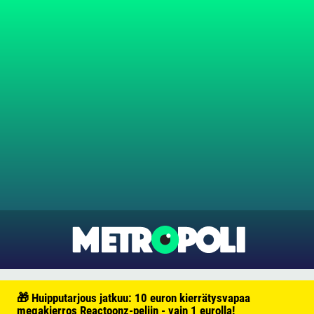
🎁 Huipputarjous jatkuu: 10 euron kierrätysvapaa
megakierros Reactoonz-peliin - vain 1 eurolla!