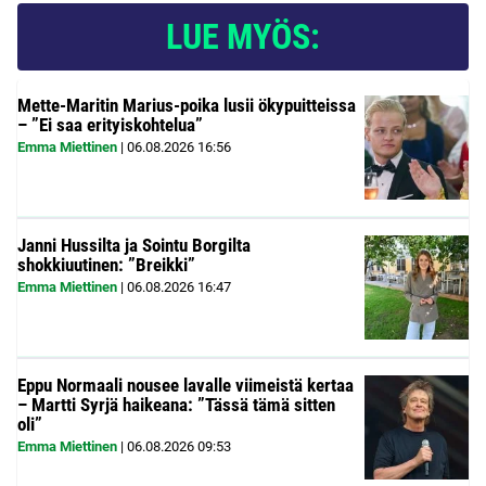
LUE MYÖS:
Mette-Maritin Marius-poika lusii ökypuitteissa
– ”Ei saa erityiskohtelua”
Emma Miettinen
|
06.08.2026
16:56
Janni Hussilta ja Sointu Borgilta
shokkiuutinen: ”Breikki”
Emma Miettinen
|
06.08.2026
16:47
Eppu Normaali nousee lavalle viimeistä kertaa
– Martti Syrjä haikeana: ”Tässä tämä sitten
oli”
Emma Miettinen
|
06.08.2026
09:53