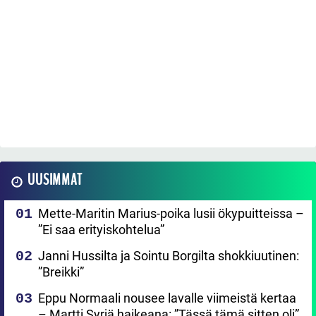
UUSIMMAT
Mette-Maritin Marius-poika lusii ökypuitteissa –
”Ei saa erityiskohtelua”
Janni Hussilta ja Sointu Borgilta shokkiuutinen:
”Breikki”
Eppu Normaali nousee lavalle viimeistä kertaa
– Martti Syrjä haikeana: ”Tässä tämä sitten oli”