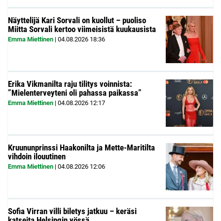
Näyttelijä Kari Sorvali on kuollut – puoliso
Miitta Sorvali kertoo viimeisistä kuukausista
Emma Miettinen
|
04.08.2026
18:36
Erika Vikmanilta raju tilitys voinnista:
”Mielenterveyteni oli pahassa paikassa”
Emma Miettinen
|
04.08.2026
12:17
Kruununprinssi Haakonilta ja Mette-Maritilta
vihdoin ilouutinen
Emma Miettinen
|
04.08.2026
12:06
Sofia Virran villi biletys jatkuu – keräsi
katseita Helsingin yössä