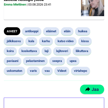
Emma Miettinen
|
03.08.2026
23:41
AIHEET
antilooppi
eläimet
eläin
huikea
jälkikasvu
kala
karhu
katso video
kissa
koira
koskettava
laji
lajitoveri
liikuttava
paviaani
pelastaminen
seepra
upea
uskomaton
varis
vau
Videot
virtahepo
Jaa
1€ = 10€ arvosta