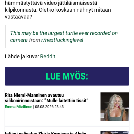
hämmästyttävä video jättiläismäisestä
kilpikonnasta. Oletko koskaan nähnyt mitään
vastaavaa?
This may be the largest turtle ever recorded on
camera
from
r/nextfuckinglevel
Lähde ja kuva:
Reddit
LUE MYÖS:
Rita Niemi-Manninen avautuu
silikonirinnoistaan: ”Mulle laitettiin tissit”
Emma Miettinen
|
05.08.2026
23:43
Intiimi paljastus Shirly Karvisen ja Ahdin