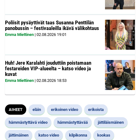
Poliisit pysäyttivät taas Susanna Penttilän
panobussin – festivaaleilla ikävä välikohtaus
Emma Miettinen
|
02.08.2026
19:01
Huh! Jere Karalahti jouduttiin poistamaan
festareiden VIP-alueelta – katso video ja
kuvat
Emma Miettinen
|
02.08.2026
18:53
AIHEET
eläin
erikoinen video
erikoista
hämmästyttävä video
hämmästyttävää
jättiläismäinen
jättimäinen
katso video
kilpikonna
kookas