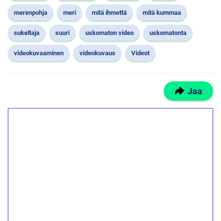
merenpohja
meri
mitä ihmettä
mitä kummaa
sukeltaja
suuri
uskomaton video
uskomatonta
videokuvaaminen
videokuvaus
Videot
Jaa
1€ = 10€ arvosta
ilmaiskierroksia ilman
kierrätystä!
Talleta 1€
Saat heti 50 ilmaiskierrosta Tuohi 1000 -
peliin (arvo 0,20€ per kierros)!