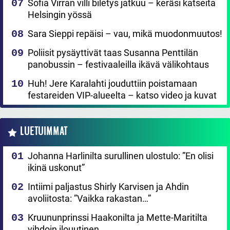
Sofia Virran villi biletys jatkuu – keräsi katseita
Helsingin yössä
Sara Sieppi repäisi – vau, mikä muodonmuutos!
Poliisit pysäyttivät taas Susanna Penttilän
panobussin – festivaaleilla ikävä välikohtaus
Huh! Jere Karalahti jouduttiin poistamaan
festareiden VIP-alueelta – katso video ja kuvat
LUETUIMMAT
Johanna Harlinilta surullinen ulostulo: ”En olisi
ikinä uskonut”
Intiimi paljastus Shirly Karvisen ja Ahdin
avoliitosta: ”Vaikka rakastan…”
Kruununprinssi Haakonilta ja Mette-Maritilta
vihdoin ilouutinen