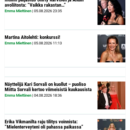
avoliitosta: ”Vaikka rakastan…”
Emma Miettinen
|
05.08.2026
23:35
Martina Aitolehti: konkurssi!
Emma Miettinen
|
05.08.2026
11:13
Näyttelijä Kari Sorvali on kuollut – puoliso
Miitta Sorvali kertoo viimeisistä kuukausista
Emma Miettinen
|
04.08.2026
18:36
Erika Vikmanilta raju tilitys voinnista:
”Mielenterveyteni oli pahassa paikassa”