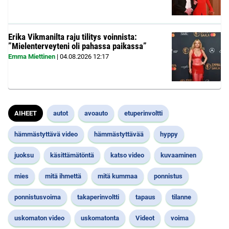
Erika Vikmanilta raju tilitys voinnista:
”Mielenterveyteni oli pahassa paikassa”
Emma Miettinen
|
04.08.2026
12:17
AIHEET
autot
avoauto
etuperinvoltti
hämmästyttävä video
hämmästyttävää
hyppy
juoksu
käsittämätöntä
katso video
kuvaaminen
mies
mitä ihmettä
mitä kummaa
ponnistus
ponnistusvoima
takaperinvoltti
tapaus
tilanne
uskomaton video
uskomatonta
Videot
voima