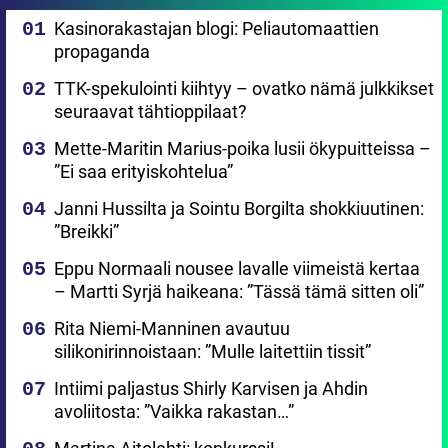
Kasinorakastajan blogi: Peliautomaattien
propaganda
TTK-spekulointi kiihtyy – ovatko nämä julkkikset
seuraavat tähtioppilaat?
Mette-Maritin Marius-poika lusii ökypuitteissa –
”Ei saa erityiskohtelua”
Janni Hussilta ja Sointu Borgilta shokkiuutinen:
”Breikki”
Eppu Normaali nousee lavalle viimeistä kertaa
– Martti Syrjä haikeana: ”Tässä tämä sitten oli”
Rita Niemi-Manninen avautuu
silikonirinnoistaan: ”Mulle laitettiin tissit”
Intiimi paljastus Shirly Karvisen ja Ahdin
avoliitosta: ”Vaikka rakastan…”