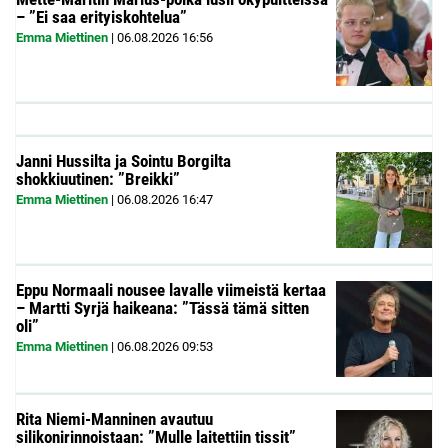
– ”Ei saa erityiskohtelua”
Emma Miettinen
|
06.08.2026
16:56
Janni Hussilta ja Sointu Borgilta
shokkiuutinen: ”Breikki”
Emma Miettinen
|
06.08.2026
16:47
Eppu Normaali nousee lavalle viimeistä kertaa
– Martti Syrjä haikeana: ”Tässä tämä sitten
oli”
Emma Miettinen
|
06.08.2026
09:53
Rita Niemi-Manninen avautuu
silikonirinnoistaan: ”Mulle laitettiin tissit”