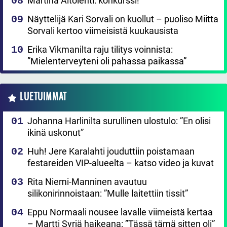
Martina Aitolehti: konkurssi!
Näyttelijä Kari Sorvali on kuollut – puoliso Miitta
Sorvali kertoo viimeisistä kuukausista
Erika Vikmanilta raju tilitys voinnista:
”Mielenterveyteni oli pahassa paikassa”
LUETUIMMAT
Johanna Harlinilta surullinen ulostulo: ”En olisi
ikinä uskonut”
Huh! Jere Karalahti jouduttiin poistamaan
festareiden VIP-alueelta – katso video ja kuvat
Rita Niemi-Manninen avautuu
silikonirinnoistaan: ”Mulle laitettiin tissit”
Eppu Normaali nousee lavalle viimeistä kertaa
– Martti Syrjä haikeana: ”Tässä tämä sitten oli”