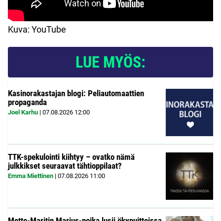
Kuva: YouTube
LUE MYÖS:
Kasinorakastajan blogi: Peliautomaattien
propaganda
Joel Karhu
|
07.08.2026
12:00
TTK-spekulointi kiihtyy – ovatko nämä
julkkikset seuraavat tähtioppilaat?
Emma Miettinen
|
07.08.2026
11:00
Mette-Maritin Marius-poika lusii ökypuitteissa