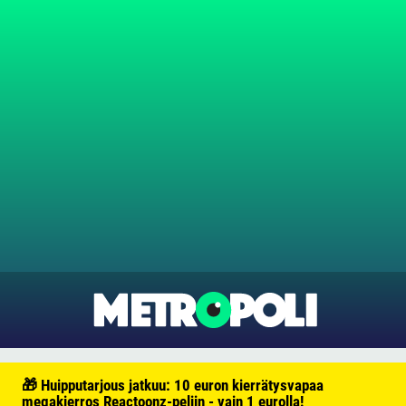
🎁 Huipputarjous jatkuu: 10 euron kierrätysvapaa
megakierros Reactoonz-peliin - vain 1 eurolla!