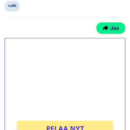
voltti
Jaa
1€ = 10€ arvosta
ilmaiskierroksia ilman
kierrätystä!
Talleta 1€
Saat heti 50 ilmaiskierrosta Tuohi 1000 -
peliin (arvo 0,20€ per kierros)!
Ei kierrätysvaatimusta!
PELAA NYT