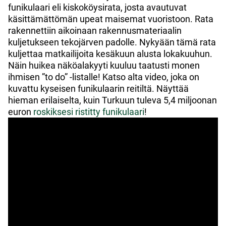
funikulaari eli kiskoköysirata, josta avautuvat
käsittämättömän upeat maisemat vuoristoon. Rata
rakennettiin aikoinaan rakennusmateriaalin
kuljetukseen tekojärven padolle. Nykyään tämä rata
kuljettaa matkailijoita kesäkuun alusta lokakuuhun.
Näin huikea näköalakyyti kuuluu taatusti monen
ihmisen ”to do” -listalle! Katso alta video, joka on
kuvattu kyseisen funikulaarin reitiltä. Näyttää
hieman erilaiselta, kuin Turkuun tuleva 5,4 miljoonan
euron
roskiksesi ristitty funikulaari
!