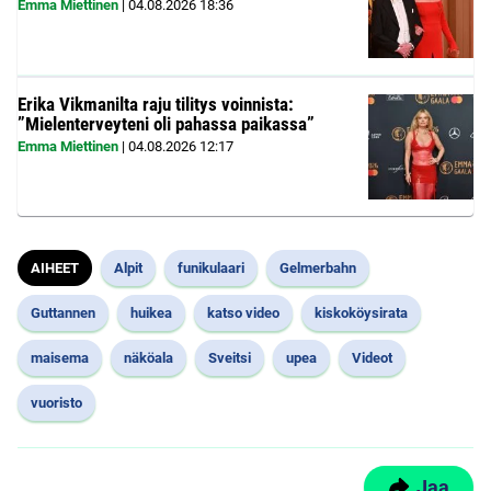
Emma Miettinen
|
04.08.2026
18:36
Erika Vikmanilta raju tilitys voinnista:
”Mielenterveyteni oli pahassa paikassa”
Emma Miettinen
|
04.08.2026
12:17
AIHEET
Alpit
funikulaari
Gelmerbahn
Guttannen
huikea
katso video
kiskoköysirata
maisema
näköala
Sveitsi
upea
Videot
vuoristo
Jaa