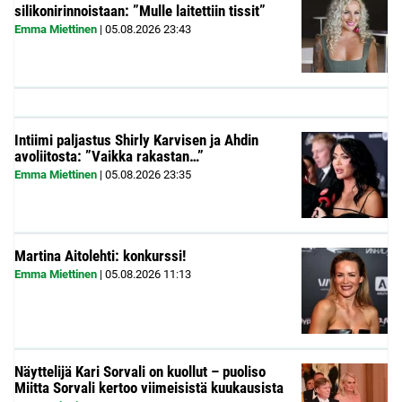
silikonirinnoistaan: ”Mulle laitettiin tissit”
Emma Miettinen
|
05.08.2026
23:43
Intiimi paljastus Shirly Karvisen ja Ahdin
avoliitosta: ”Vaikka rakastan…”
Emma Miettinen
|
05.08.2026
23:35
Martina Aitolehti: konkurssi!
Emma Miettinen
|
05.08.2026
11:13
Näyttelijä Kari Sorvali on kuollut – puoliso
Miitta Sorvali kertoo viimeisistä kuukausista