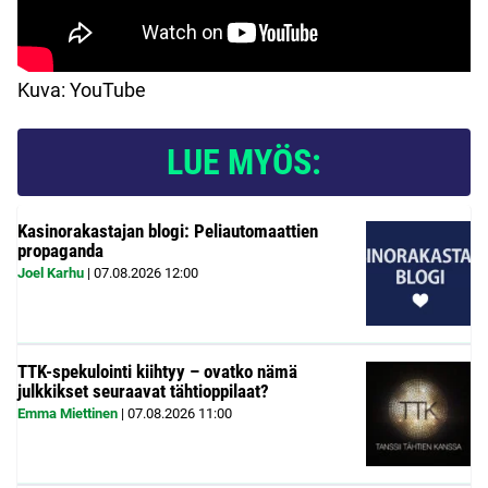
Kuva: YouTube
LUE MYÖS:
Kasinorakastajan blogi: Peliautomaattien
propaganda
Joel Karhu
|
07.08.2026
12:00
TTK-spekulointi kiihtyy – ovatko nämä
julkkikset seuraavat tähtioppilaat?
Emma Miettinen
|
07.08.2026
11:00