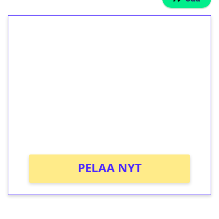
1€ = 10€ arvosta
ilmaiskierroksia ilman
kierrätystä!
Talleta 1€
Saat heti 50 ilmaiskierrosta Tuohi 1000 -
peliin (arvo 0,20€ per kierros)!
Ei kierrätysvaatimusta!
PELAA NYT