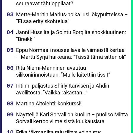
seuraavat tähtioppilaat?
Mette-Maritin Marius-poika lusii ökypuitteissa –
”Ei saa erityiskohtelua”
Janni Hussilta ja Sointu Borgilta shokkiuutinen:
”Breikki”
Eppu Normaali nousee lavalle viimeistä kertaa
– Martti Syrjä haikeana: ”Tässä tämä sitten oli”
Rita Niemi-Manninen avautuu
silikonirinnoistaan: ”Mulle laitettiin tissit”
Intiimi paljastus Shirly Karvisen ja Ahdin
avoliitosta: ”Vaikka rakastan…”
Martina Aitolehti: konkurssi!
Näyttelijä Kari Sorvali on kuollut – puoliso Miitta
Sorvali kertoo viimeisistä kuukausista
Erika Vikmanilta raju tilitys voinnista: