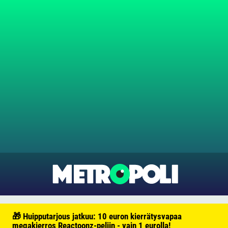
🎁 Huipputarjous jatkuu: 10 euron kierrätysvapaa
megakierros Reactoonz-peliin - vain 1 eurolla!