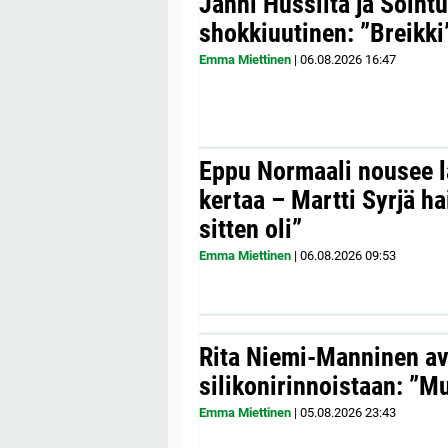
Janni Hussilta ja Sointu
shokkiuutinen: ”Breikki
Emma Miettinen
|
06.08.2026
16:47
Eppu Normaali nousee la
kertaa – Martti Syrjä h
sitten oli”
Emma Miettinen
|
06.08.2026
09:53
Rita Niemi-Manninen a
silikonirinnoistaan: ”Mul
Emma Miettinen
|
05.08.2026
23:43