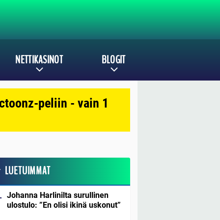
NETTIKASINOT
BLOGIT
toonz-peliin - vain 1
LUETUIMMAT
Johanna Harlinilta surullinen
ulostulo: ”En olisi ikinä uskonut”