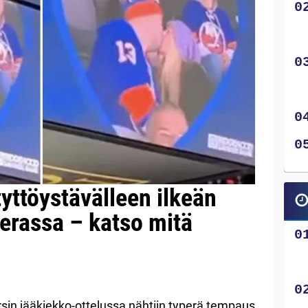
tyttöystävälleen ilkeän
rassa – katso mitä
in jääkiekko-ottelussa nähtiin typerä tempaus