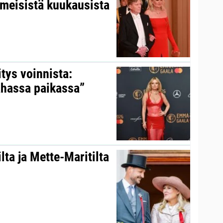
iimeisistä kuukausista
itys voinnista:
ahassa paikassa”
ta ja Mette-Maritilta