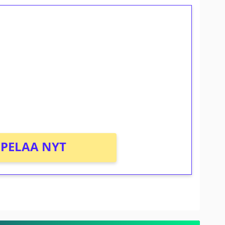
ilmaiskierroksia ilman
osta Tuohi 1000 -peliin (arvo 0,20€ per
PELAA NYT