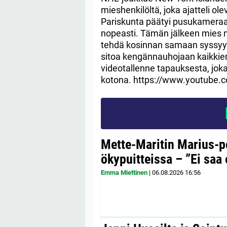
mieshenkilöltä, joka ajatteli ol
Pariskunta päätyi pusukameraan 
nopeasti. Tämän jälkeen mies nou
tehdä kosinnan samaan syssyyn. 
sitoa kengännauhojaan kaikkien s
videotallenne tapauksesta, jok
kotona. https://www.youtube
Mette-Maritin Marius-po
ökypuitteissa – ”Ei saa 
Emma Miettinen
|
06.08.2026
16:56