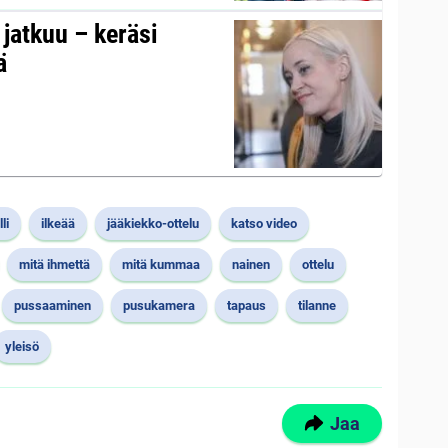
s jatkuu – keräsi
ä
li
ilkeää
jääkiekko-ottelu
katso video
mitä ihmettä
mitä kummaa
nainen
ottelu
pussaaminen
pusukamera
tapaus
tilanne
yleisö
Jaa