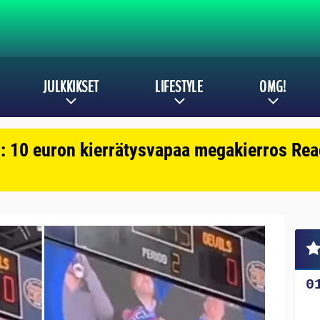
JULKKIKSET
LIFESTYLE
OMG!
: 10 euron kierrätysvapaa megakierros Reac