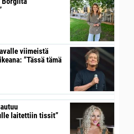
 Borgilta
”
valle viimeistä
aikeana: ”Tässä tämä
vautuu
le laitettiin tissit”