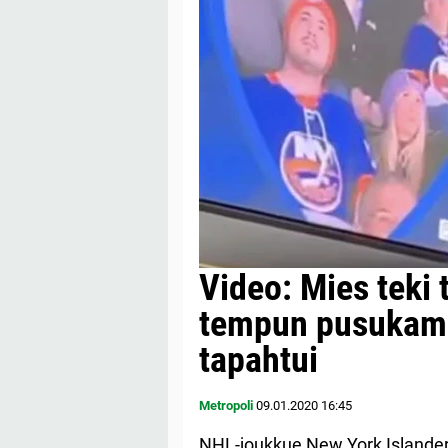
Video: Mies teki 
tempun pusukame
tapahtui
Metropoli
09.01.2020
16:45
NHL-joukkue New York Islanders