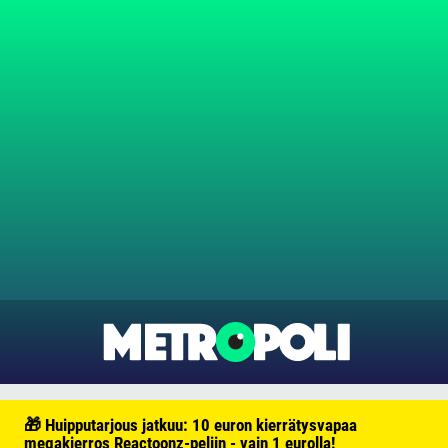
🎁 Huipputarjous jatkuu: 10 euron kierrätysvapaa
megakierros Reactoonz-peliin - vain 1 eurolla!