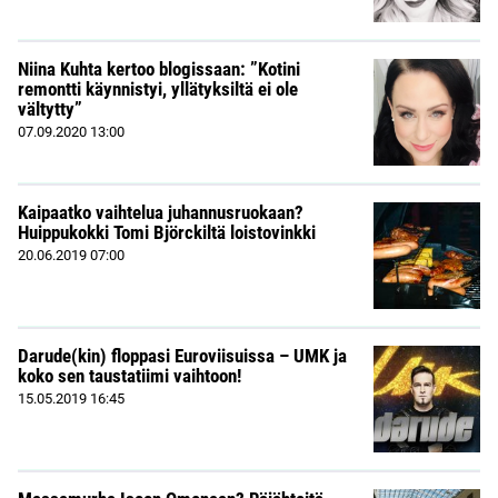
Niina Kuhta kertoo blogissaan: ”Kotini
remontti käynnistyi, yllätyksiltä ei ole
vältytty”
07.09.2020
13:00
Kaipaatko vaihtelua juhannusruokaan?
Huippukokki Tomi Björckiltä loistovinkki
20.06.2019
07:00
Darude(kin) floppasi Euroviisuissa – UMK ja
koko sen taustatiimi vaihtoon!
15.05.2019
16:45