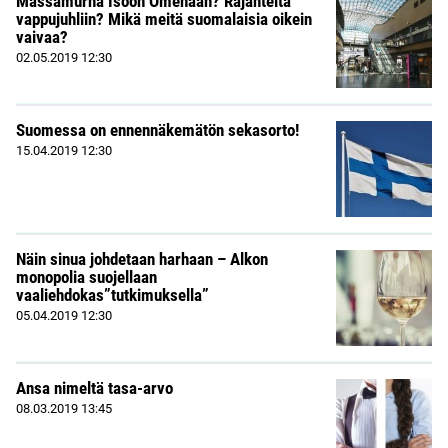
Massamurha Isoon Omenaan? Räjähteitä
vappujuhliin? Mikä meitä suomalaisia oikein
vaivaa?
02.05.2019
12:30
Suomessa on ennennäkemätön sekasorto!
15.04.2019
12:30
Näin sinua johdetaan harhaan – Alkon
monopolia suojellaan
vaaliehdokas”tutkimuksella”
05.04.2019
12:30
Ansa nimeltä tasa-arvo
08.03.2019
13:45