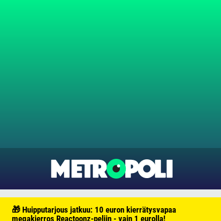
🎁 Huipputarjous jatkuu: 10 euron kierrätysvapaa
megakierros Reactoonz-peliin - vain 1 eurolla!