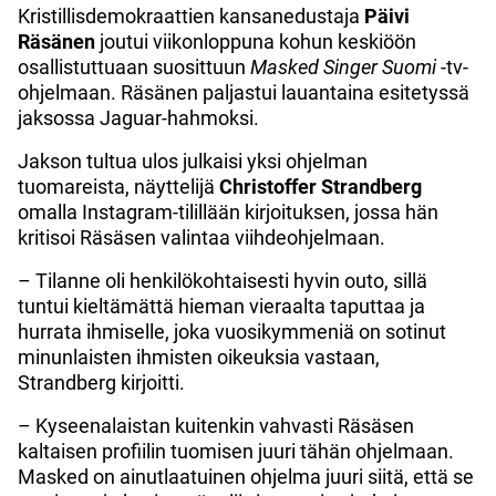
Kristillisdemokraattien kansanedustaja
Päivi
Räsänen
joutui viikonloppuna kohun keskiöön
osallistuttuaan suosittuun
Masked
Singer
Suomi
-tv-
ohjelmaan. Räsänen paljastui lauantaina esitetyssä
jaksossa Jaguar-hahmoksi.
Jakson tultua ulos julkaisi yksi ohjelman
tuomareista, näyttelijä
Christoffer
Strandberg
omalla Instagram-tilillään kirjoituksen, jossa hän
kritisoi Räsäsen valintaa viihdeohjelmaan.
– Tilanne oli henkilökohtaisesti hyvin outo, sillä
tuntui kieltämättä hieman vieraalta taputtaa ja
hurrata ihmiselle, joka vuosikymmeniä on sotinut
minunlaisten ihmisten oikeuksia vastaan,
Strandberg kirjoitti.
– Kyseenalaistan kuitenkin vahvasti Räsäsen
kaltaisen profiilin tuomisen juuri tähän ohjelmaan.
Masked on ainutlaatuinen ohjelma juuri siitä, että se