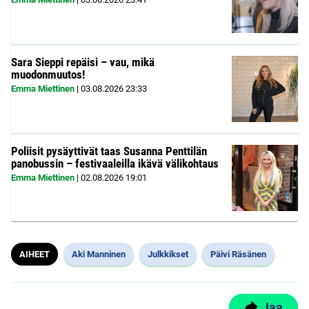
Sara Sieppi repäisi – vau, mikä
muodonmuutos!
Emma Miettinen
|
03.08.2026
23:33
Poliisit pysäyttivät taas Susanna Penttilän
panobussin – festivaaleilla ikävä välikohtaus
Emma Miettinen
|
02.08.2026
19:01
AIHEET
Aki Manninen
Julkkikset
Päivi Räsänen
Jaa