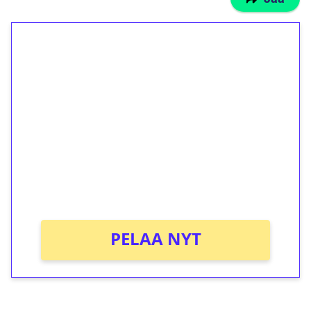
1€ = 10€ arvosta
ilmaiskierroksia ilman
kierrätystä!
Talleta 1€
Saat heti 50 ilmaiskierrosta Tuohi 1000 -
peliin (arvo 0,20€ per kierros)!
Ei kierrätysvaatimusta!
PELAA NYT