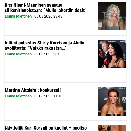
Rita Niemi-Manninen avautuu
silikonirinnoistaan: ”Mulle laitettiin tissit”
Emma Miettinen
|
05.08.2026
23:43
Intiimi paljastus Shirly Karvisen ja Ahdin
avoliitosta: ”Vaikka rakastan…”
Emma Miettinen
|
05.08.2026
23:35
Martina Aitolehti: konkurssi!
Emma Miettinen
|
05.08.2026
11:13
Näyttelijä Kari Sorvali on kuollut – puoliso