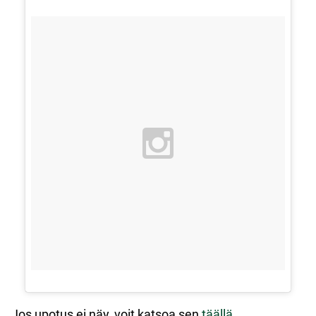
Jos upotus ei näy, voit katsoa sen
täällä
.