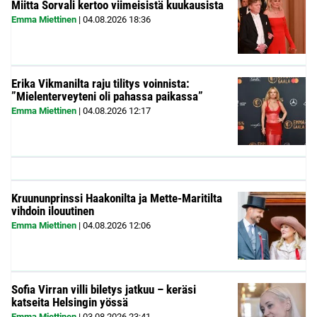
Miitta Sorvali kertoo viimeisistä kuukausista
Emma Miettinen
|
04.08.2026
18:36
Erika Vikmanilta raju tilitys voinnista:
”Mielenterveyteni oli pahassa paikassa”
Emma Miettinen
|
04.08.2026
12:17
Kruununprinssi Haakonilta ja Mette-Maritilta
vihdoin ilouutinen
Emma Miettinen
|
04.08.2026
12:06
Sofia Virran villi biletys jatkuu – keräsi
katseita Helsingin yössä
Emma Miettinen
|
03.08.2026
23:41