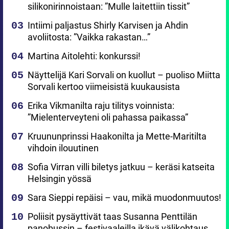
silikonirinnoistaan: ”Mulle laitettiin tissit”
Intiimi paljastus Shirly Karvisen ja Ahdin
avoliitosta: ”Vaikka rakastan…”
Martina Aitolehti: konkurssi!
Näyttelijä Kari Sorvali on kuollut – puoliso Miitta
Sorvali kertoo viimeisistä kuukausista
Erika Vikmanilta raju tilitys voinnista:
”Mielenterveyteni oli pahassa paikassa”
Kruununprinssi Haakonilta ja Mette-Maritilta
vihdoin ilouutinen
Sofia Virran villi biletys jatkuu – keräsi katseita
Helsingin yössä
Sara Sieppi repäisi – vau, mikä muodonmuutos!
Poliisit pysäyttivät taas Susanna Penttilän
panobussin – festivaaleilla ikävä välikohtaus