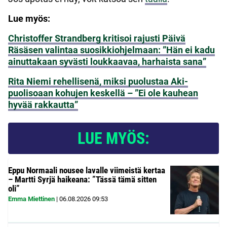
Lue myös:
Christoffer Strandberg kritisoi rajusti Päivä
Räsäsen valintaa suosikkiohjelmaan: ”Hän ei kadu
ainuttakaan syvästi loukkaavaa, harhaista sana”
Rita Niemi rehellisenä, miksi puolustaa Aki-
puolisoaan kohujen keskellä – ”Ei ole kauhean
hyvää rakkautta”
LUE MYÖS:
Eppu Normaali nousee lavalle viimeistä kertaa
– Martti Syrjä haikeana: ”Tässä tämä sitten
oli”
Emma Miettinen
|
06.08.2026
09:53