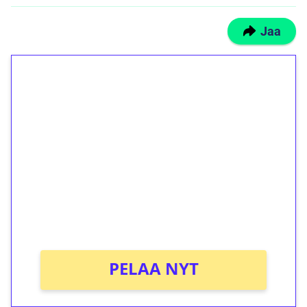
Jaa
1€ = 10€ arvosta
ilmaiskierroksia ilman
kierrätystä!
Talleta 1€
Saat heti 50 ilmaiskierrosta Tuohi 1000 -
peliin (arvo 0,20€ per kierros)!
Ei kierrätysvaatimusta!
PELAA NYT