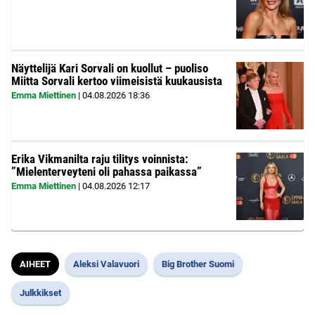
Näyttelijä Kari Sorvali on kuollut – puoliso
Miitta Sorvali kertoo viimeisistä kuukausista
Emma Miettinen
|
04.08.2026
18:36
Erika Vikmanilta raju tilitys voinnista:
”Mielenterveyteni oli pahassa paikassa”
Emma Miettinen
|
04.08.2026
12:17
AIHEET
Aleksi Valavuori
Big Brother Suomi
Julkkikset