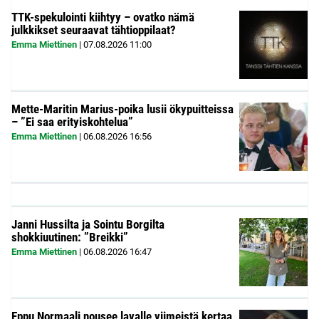
TTK-spekulointi kiihtyy – ovatko nämä
julkkikset seuraavat tähtioppilaat?
Emma Miettinen
|
07.08.2026
11:00
Mette-Maritin Marius-poika lusii ökypuitteissa
– ”Ei saa erityiskohtelua”
Emma Miettinen
|
06.08.2026
16:56
Janni Hussilta ja Sointu Borgilta
shokkiuutinen: ”Breikki”
Emma Miettinen
|
06.08.2026
16:47
Eppu Normaali nousee lavalle viimeistä kertaa