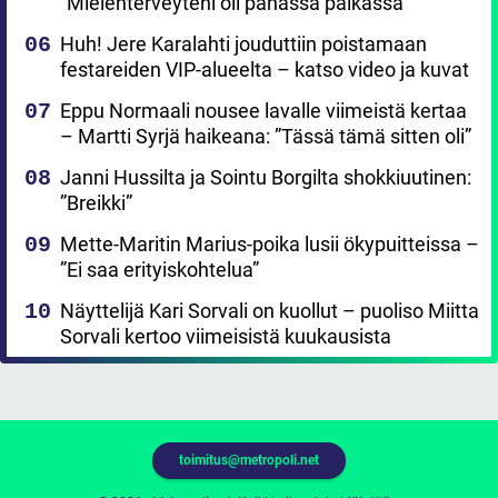
”Mielenterveyteni oli pahassa paikassa”
Huh! Jere Karalahti jouduttiin poistamaan
festareiden VIP-alueelta – katso video ja kuvat
Eppu Normaali nousee lavalle viimeistä kertaa
– Martti Syrjä haikeana: ”Tässä tämä sitten oli”
Janni Hussilta ja Sointu Borgilta shokkiuutinen:
”Breikki”
Mette-Maritin Marius-poika lusii ökypuitteissa –
”Ei saa erityiskohtelua”
Näyttelijä Kari Sorvali on kuollut – puoliso Miitta
Sorvali kertoo viimeisistä kuukausista
toimitus@metropoli.net