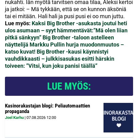
nukahti. Iän myötä tarvitsen omaa tilaa, Aleksi kertoi
ja jatkoi: – Mä tykkään, että se on kunnon äksöniä
tai ei mitään. Hali hali ja pusi pusi ei oo mun juttu.
Lue myös:
Kaksi Big Brother -asukasta joutui heti
ulos asumaan – syyt hämmentävät:”Mä olen liian
pitkä sänkyyn”
Big Brother -taloon astelleen
näyttelijä Markku Pullin hurja muodonmuutos –
katso kuvat!
Big Brother -kausi käynnistyi
vauhdikkaasti – julkkisasukas esitti härskin
toiveen: ”Vitsi, kun joku panisi täällä”
LUE MYÖS:
Kasinorakastajan blogi: Peliautomaattien
propaganda
Joel Karhu
|
07.08.2026
12:00