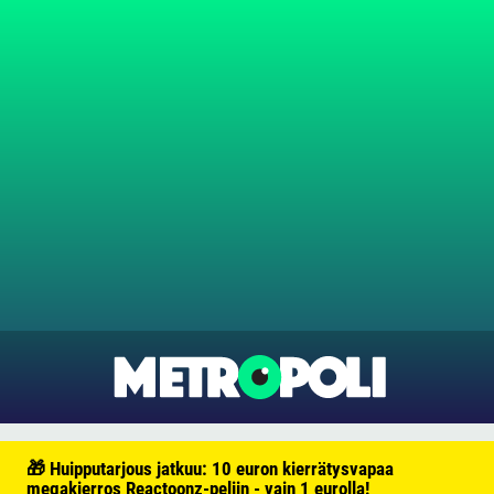
🎁 Huipputarjous jatkuu: 10 euron kierrätysvapaa
megakierros Reactoonz-peliin - vain 1 eurolla!