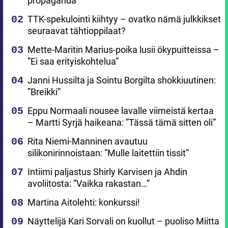
propaganda
TTK-spekulointi kiihtyy – ovatko nämä julkkikset
seuraavat tähtioppilaat?
Mette-Maritin Marius-poika lusii ökypuitteissa –
”Ei saa erityiskohtelua”
Janni Hussilta ja Sointu Borgilta shokkiuutinen:
”Breikki”
Eppu Normaali nousee lavalle viimeistä kertaa
– Martti Syrjä haikeana: ”Tässä tämä sitten oli”
Rita Niemi-Manninen avautuu
silikonirinnoistaan: ”Mulle laitettiin tissit”
Intiimi paljastus Shirly Karvisen ja Ahdin
avoliitosta: ”Vaikka rakastan…”
Martina Aitolehti: konkurssi!
Näyttelijä Kari Sorvali on kuollut – puoliso Miitta