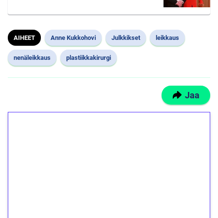
AIHEET
Anne Kukkohovi
Julkkikset
leikkaus
nenäleikkaus
plastiikkakirurgi
Jaa
1€ = 10€ arvosta
ilmaiskierroksia ilman
kierrätystä!
Talleta 1€
Saat heti 50 ilmaiskierrosta Tuohi 1000 -
peliin (arvo 0,20€ per kierros)!