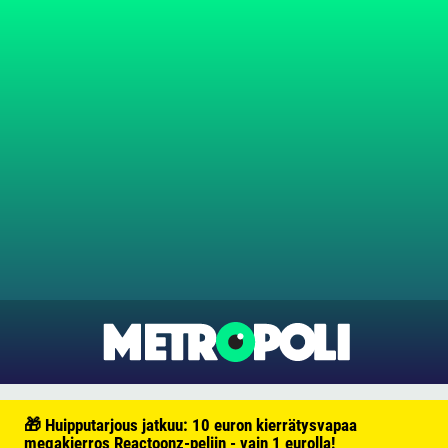
🎁 Huipputarjous jatkuu: 10 euron kierrätysvapaa
megakierros Reactoonz-peliin - vain 1 eurolla!