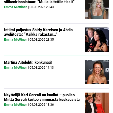
silikonirinnoistaan: ”Mulle laitettiin tissit”
Emma Miettinen
|
05.08.2026
23:43
Intiimi paljastus Shirly Karvisen ja Ahdin
avoliitosta: ”Vaikka rakastan…”
Emma Miettinen
|
05.08.2026
23:35
Martina Aitolehti: konkurssi!
Emma Miettinen
|
05.08.2026
11:13
Näyttelijä Kari Sorvali on kuollut – puoliso
Miitta Sorvali kertoo viimeisistä kuukausista
Emma Miettinen
|
04.08.2026
18:36