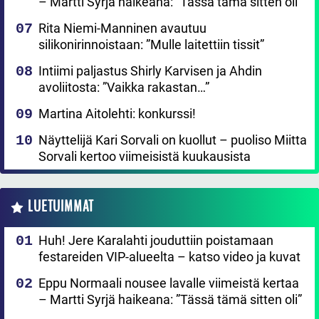
– Martti Syrjä haikeana: ”Tässä tämä sitten oli”
Rita Niemi-Manninen avautuu
silikonirinnoistaan: ”Mulle laitettiin tissit”
Intiimi paljastus Shirly Karvisen ja Ahdin
avoliitosta: ”Vaikka rakastan…”
Martina Aitolehti: konkurssi!
Näyttelijä Kari Sorvali on kuollut – puoliso Miitta
Sorvali kertoo viimeisistä kuukausista
LUETUIMMAT
Huh! Jere Karalahti jouduttiin poistamaan
festareiden VIP-alueelta – katso video ja kuvat
Eppu Normaali nousee lavalle viimeistä kertaa
– Martti Syrjä haikeana: ”Tässä tämä sitten oli”