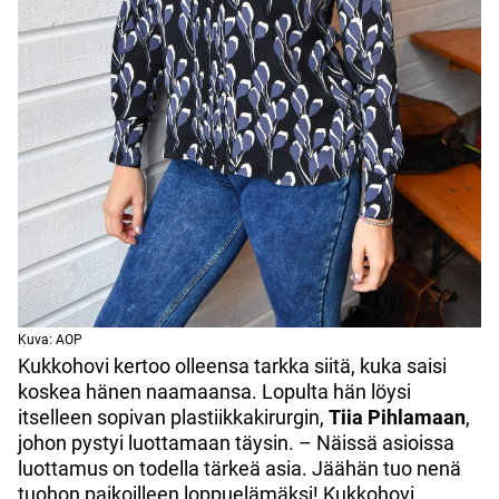
Kuva: AOP
Kukkohovi kertoo olleensa tarkka siitä, kuka saisi
koskea hänen naamaansa. Lopulta hän löysi
itselleen sopivan plastiikkakirurgin,
Tiia Pihlamaan
,
johon pystyi luottamaan täysin. – Näissä asioissa
luottamus on todella tärkeä asia. Jäähän tuo nenä
tuohon paikoilleen loppuelämäksi! Kukkohovi