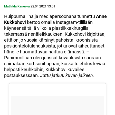
Mathilda Kanerva
22.04.2021
13:01
Huippumallina ja mediapersoonana tunnettu
Anne
Kukkohovi
kertoo omalla Instagram-tilillään
käyneensä tällä viikolla plastiikkakirurgilla
tekemässä nenäleikkauksen. Kukkohovi kirjoittaa,
että on jo vuosia kärsinyt pahoista, kroonisista
poskiontelotulehduksista, jotka ovat aiheuttaneet
hänelle huomattavaa haittaa elämässä. –
Pahimmillaan olen juossut kuvauksista suoraan
sairaalaan kortisonitippaan, koska tulehdus leviää
helposti keuhkoihin, Kukkohovi kuvailee
postauksessaan.
Juttu jatkuu kuvan jälkeen.