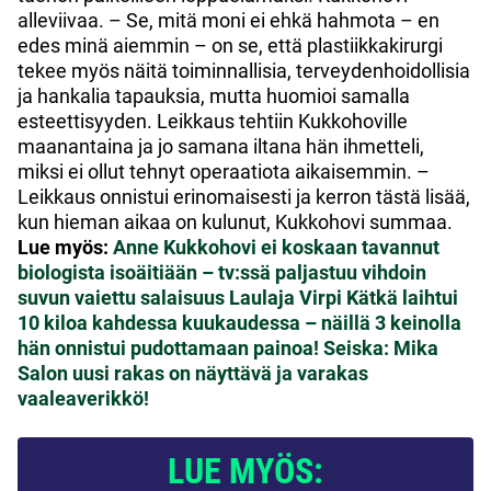
alleviivaa. – Se, mitä moni ei ehkä hahmota – en
edes minä aiemmin – on se, että plastiikkakirurgi
tekee myös näitä toiminnallisia, terveydenhoidollisia
ja hankalia tapauksia, mutta huomioi samalla
esteettisyyden. Leikkaus tehtiin Kukkohoville
maanantaina ja jo samana iltana hän ihmetteli,
miksi ei ollut tehnyt operaatiota aikaisemmin. –
Leikkaus onnistui erinomaisesti ja kerron tästä lisää,
kun hieman aikaa on kulunut, Kukkohovi summaa.
Lue myös:
Anne Kukkohovi ei koskaan tavannut
biologista isoäitiään – tv:ssä paljastuu vihdoin
suvun vaiettu salaisuus
Laulaja Virpi Kätkä laihtui
10 kiloa kahdessa kuukaudessa – näillä 3 keinolla
hän onnistui pudottamaan painoa!
Seiska: Mika
Salon uusi rakas on näyttävä ja varakas
vaaleaverikkö!
LUE MYÖS: