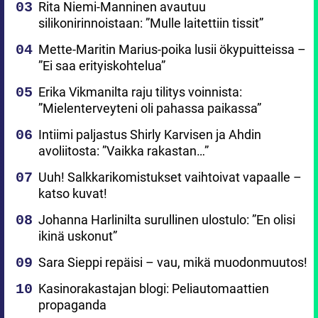
Rita Niemi-Manninen avautuu
silikonirinnoistaan: ”Mulle laitettiin tissit”
Mette-Maritin Marius-poika lusii ökypuitteissa –
”Ei saa erityiskohtelua”
Erika Vikmanilta raju tilitys voinnista:
”Mielenterveyteni oli pahassa paikassa”
Intiimi paljastus Shirly Karvisen ja Ahdin
avoliitosta: ”Vaikka rakastan…”
Uuh! Salkkarikomistukset vaihtoivat vapaalle –
katso kuvat!
Johanna Harlinilta surullinen ulostulo: ”En olisi
ikinä uskonut”
Sara Sieppi repäisi – vau, mikä muodonmuutos!
Kasinorakastajan blogi: Peliautomaattien
propaganda