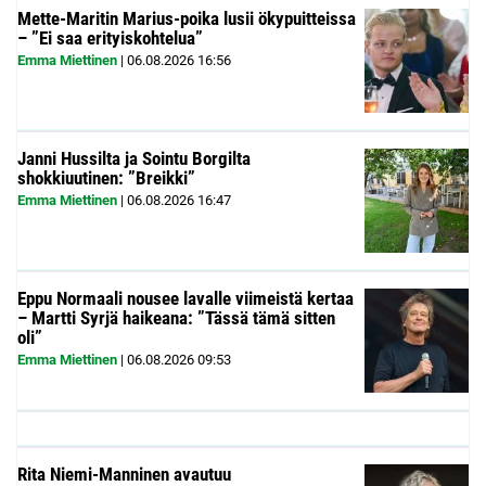
Mette-Maritin Marius-poika lusii ökypuitteissa
– ”Ei saa erityiskohtelua”
Emma Miettinen
|
06.08.2026
16:56
Janni Hussilta ja Sointu Borgilta
shokkiuutinen: ”Breikki”
Emma Miettinen
|
06.08.2026
16:47
Eppu Normaali nousee lavalle viimeistä kertaa
– Martti Syrjä haikeana: ”Tässä tämä sitten
oli”
Emma Miettinen
|
06.08.2026
09:53
Rita Niemi-Manninen avautuu