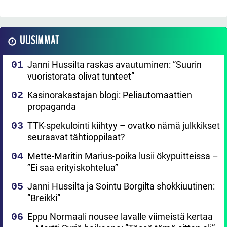
UUSIMMAT
Janni Hussilta raskas avautuminen: ”Suurin
vuoristorata olivat tunteet”
Kasinorakastajan blogi: Peliautomaattien
propaganda
TTK-spekulointi kiihtyy – ovatko nämä julkkikset
seuraavat tähtioppilaat?
Mette-Maritin Marius-poika lusii ökypuitteissa –
”Ei saa erityiskohtelua”
Janni Hussilta ja Sointu Borgilta shokkiuutinen:
”Breikki”
Eppu Normaali nousee lavalle viimeistä kertaa