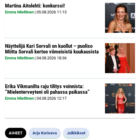
Martina Aitolehti: konkurssi!
Emma Miettinen
|
05.08.2026
11:13
Näyttelijä Kari Sorvali on kuollut – puoliso
Miitta Sorvali kertoo viimeisistä kuukausista
Emma Miettinen
|
04.08.2026
18:36
Erika Vikmanilta raju tilitys voinnista:
”Mielenterveyteni oli pahassa paikassa”
Emma Miettinen
|
04.08.2026
12:17
AIHEET
Arja Koriseva
Julkkikset