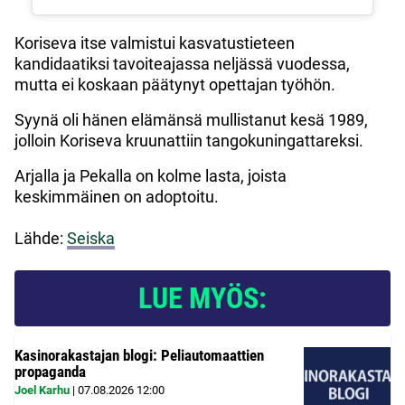
Koriseva itse valmistui kasvatustieteen
kandidaatiksi tavoiteajassa neljässä vuodessa,
mutta ei koskaan päätynyt opettajan työhön.
Syynä oli hänen elämänsä mullistanut kesä 1989,
jolloin Koriseva kruunattiin tangokuningattareksi.
Arjalla ja Pekalla on kolme lasta, joista
keskimmäinen on adoptoitu.
Lähde:
Seiska
LUE MYÖS:
Kasinorakastajan blogi: Peliautomaattien
propaganda
Joel Karhu
|
07.08.2026
12:00