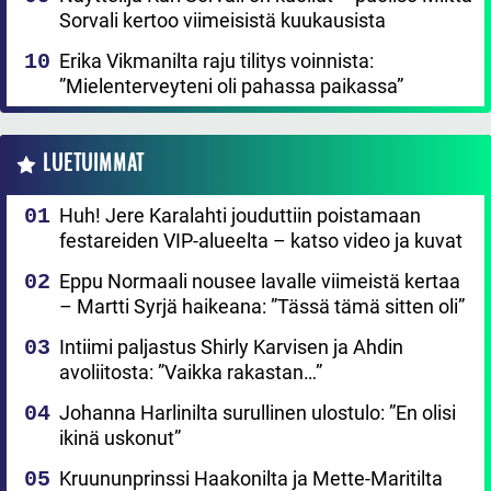
Sorvali kertoo viimeisistä kuukausista
Erika Vikmanilta raju tilitys voinnista:
”Mielenterveyteni oli pahassa paikassa”
LUETUIMMAT
Huh! Jere Karalahti jouduttiin poistamaan
festareiden VIP-alueelta – katso video ja kuvat
Eppu Normaali nousee lavalle viimeistä kertaa
– Martti Syrjä haikeana: ”Tässä tämä sitten oli”
Intiimi paljastus Shirly Karvisen ja Ahdin
avoliitosta: ”Vaikka rakastan…”
Johanna Harlinilta surullinen ulostulo: ”En olisi
ikinä uskonut”
Kruununprinssi Haakonilta ja Mette-Maritilta