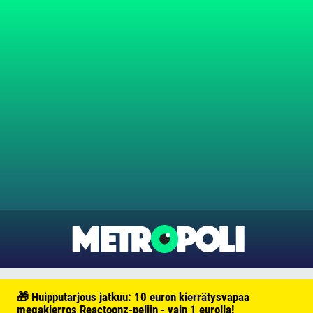
🎁 Huipputarjous jatkuu: 10 euron kierrätysvapaa
megakierros Reactoonz-peliin - vain 1 eurolla!