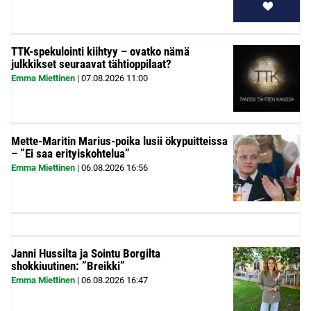
TTK-spekulointi kiihtyy – ovatko nämä
julkkikset seuraavat tähtioppilaat?
Emma Miettinen
|
07.08.2026
11:00
Mette-Maritin Marius-poika lusii ökypuitteissa
– ”Ei saa erityiskohtelua”
Emma Miettinen
|
06.08.2026
16:56
Janni Hussilta ja Sointu Borgilta
shokkiuutinen: ”Breikki”
Emma Miettinen
|
06.08.2026
16:47