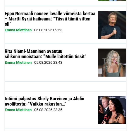
Eppu Normaali nousee lavalle viimeistä kertaa
– Martti Syrjä haikeana: ”Tässä tämä sitten
oli”
Emma Miettinen
|
06.08.2026
09:53
Rita Niemi-Manninen avautuu
silikonirinnoistaan: ”Mulle laitettiin tissit”
Emma Miettinen
|
05.08.2026
23:43
Intiimi paljastus Shirly Karvisen ja Ahdin
avoliitosta: ”Vaikka rakastan…”
Emma Miettinen
|
05.08.2026
23:35