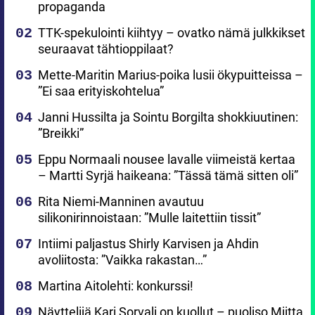
propaganda
TTK-spekulointi kiihtyy – ovatko nämä julkkikset
seuraavat tähtioppilaat?
Mette-Maritin Marius-poika lusii ökypuitteissa –
”Ei saa erityiskohtelua”
Janni Hussilta ja Sointu Borgilta shokkiuutinen:
”Breikki”
Eppu Normaali nousee lavalle viimeistä kertaa
– Martti Syrjä haikeana: ”Tässä tämä sitten oli”
Rita Niemi-Manninen avautuu
silikonirinnoistaan: ”Mulle laitettiin tissit”
Intiimi paljastus Shirly Karvisen ja Ahdin
avoliitosta: ”Vaikka rakastan…”
Martina Aitolehti: konkurssi!
Näyttelijä Kari Sorvali on kuollut – puoliso Miitta