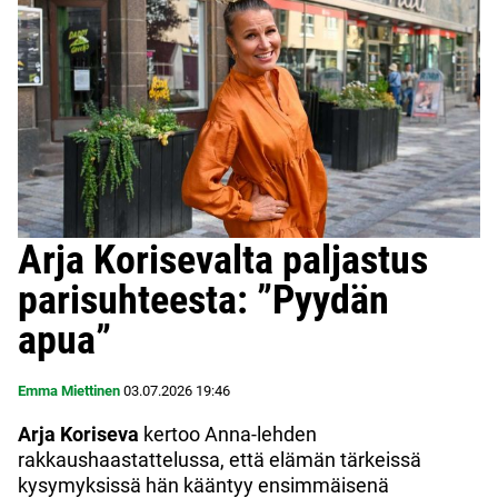
Arja Korisevalta paljastus
parisuhteesta: ”Pyydän
apua”
Emma Miettinen
03.07.2026
19:46
Arja Koriseva
kertoo Anna-lehden
rakkaushaastattelussa, että elämän tärkeissä
kysymyksissä hän kääntyy ensimmäisenä