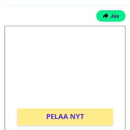
Jaa
1€ = 10€ arvosta
ilmaiskierroksia ilman
kierrätystä!
Talleta 1€
Saat heti 50 ilmaiskierrosta Tuohi 1000 -
peliin (arvo 0,20€ per kierros)!
Ei kierrätysvaatimusta!
PELAA NYT