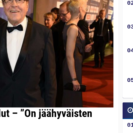
lut – ”On jäähyväisten