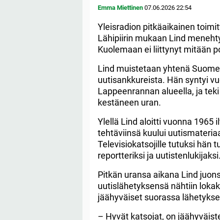
Emma Miettinen
07.06.2026
22:54
Yleisradion pitkäaikainen toimitt
Lähipiirin mukaan Lind meneht
Kuolemaan ei liittynyt mitään po
Lind muistetaan yhtenä Suome
uutisankkureista. Hän syntyi v
Lappeenrannan alueella, ja tek
kestäneen uran.
Ylellä Lind aloitti vuonna 1965
tehtäviinsä kuului uutismateria
Televisiokatsojille tutuksi hä
reportteriksi ja uutistenlukijaksi
Pitkän uransa aikana Lind juons
uutislähetyksensä nähtiin lokaku
jäähyväiset suorassa lähetykse
– Hyvät katsojat, on jäähyväis