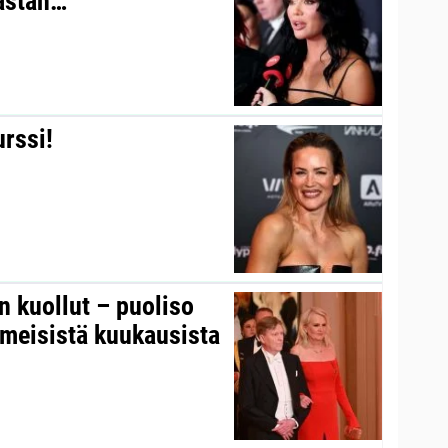
kastan…”
urssi!
on kuollut – puoliso
iimeisistä kuukausista