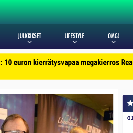
JULKKIKSET
LIFESTYLE
OMG!
: 10 euron kierrätysvapaa megakierros Reac