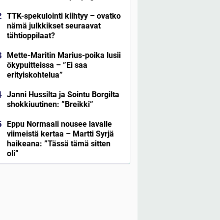
TTK-spekulointi kiihtyy – ovatko
nämä julkkikset seuraavat
tähtioppilaat?
Mette-Maritin Marius-poika lusii
ökypuitteissa – ”Ei saa
erityiskohtelua”
Janni Hussilta ja Sointu Borgilta
shokkiuutinen: ”Breikki”
Eppu Normaali nousee lavalle
viimeistä kertaa – Martti Syrjä
haikeana: ”Tässä tämä sitten
oli”