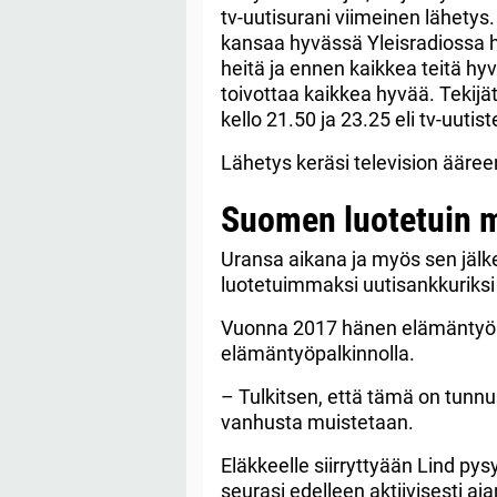
tv-uutisurani viimeinen lähetys
kansaa hyvässä Yleisradiossa h
heitä ja ennen kaikkea teitä hyv
toivottaa kaikkea hyvää. Tekijät
kello 21.50 ja 23.25 eli tv-uuti
Lähetys keräsi television ääree
Suomen luotetuin 
Uransa aikana ja myös sen jälk
luotetuimmaksi uutisankkuriksi
Vuonna 2017 hänen elämäntyöns
elämäntyöpalkinnolla.
– Tulkitsen, että tämä on tunnu
vanhusta muistetaan.
Eläkkeelle siirryttyään Lind py
seurasi edelleen aktiivisesti aj