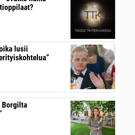
tioppilaat?
ika lusii
erityiskohtelua”
 Borgilta
”