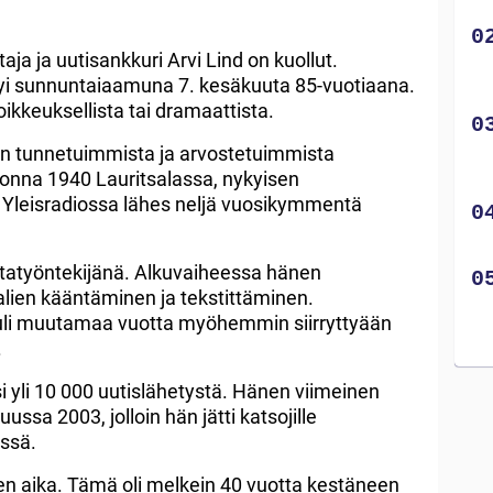
aja ja uutisankkuri Arvi Lind on kuollut.
yi sunnuntaiaamuna 7. kesäkuuta 85-vuotiaana.
ikkeuksellista tai dramaattista.
n tunnetuimmista ja arvostetuimmista
uonna 1940 Lauritsalassa, nykyisen
i Yleisradiossa lähes neljä vuosikymmentä
 iltatyöntekijänä. Alkuvaiheessa hänen
alien kääntäminen ja tekstittäminen.
n tuli muutamaa vuotta myöhemmin siirryttyään
.
i yli 10 000 uutislähetystä. Hänen viimeinen
ussa 2003, jolloin hän jätti katsojille
ssä.
ten aika. Tämä oli melkein 40 vuotta kestäneen