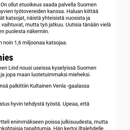
. On ollut etuoikeus saada palvella Suomen
yvien työtovereiden kanssa. Haluan kiittää
ät katsojat, näistä yhteisistä vuosista ja
 vaihtuvat, mutta työ jatkuu. Uutisia tänään vielä
sten puolesta näkemiin.
n noin 1,6 miljoonaa katsojaa.
mies
een Lind nousi useissa kyselyissä Suomen
 ja jopa maan luotetuimmaksi mieheksi.
ä palkittiin Kultainen Venla -gaalassa
stus hyvin tehdystä työstä. Upeaa, että
sytteli enimmäkseen poissa julkisuudesta, mutta
ankohtaisia tapahtumia. Hän kertoi Iltalehdelle