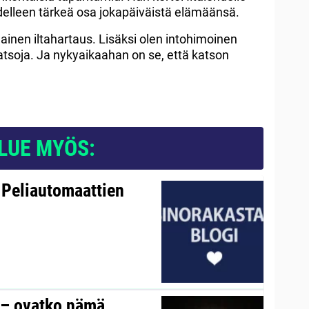
elleen tärkeä osa jokapäiväistä elämäänsä.
lainen iltahartaus. Lisäksi olen intohimoinen
 katsoja. Ja nykyaikaahan on se, että katson
LUE MYÖS:
 Peliautomaattien
y – ovatko nämä