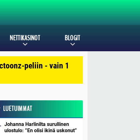
NETTIKASINOT
BLOGIT
toonz-peliin - vain 1
LUETUIMMAT
Johanna Harlinilta surullinen
ulostulo: ”En olisi ikinä uskonut”