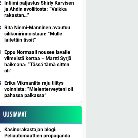
Intiimi paljastus Shirly Karvisen
ja Ahdin avoliitosta: ”Vaikka
rakastan…”
Rita Niemi-Manninen avautuu
silikonirinnoistaan: ”Mulle
laitettiin tissit”
Eppu Normaali nousee lavalle
viimeistä kertaa – Martti Syrjä
haikeana: ”Tässä tämä sitten
oli”
Erika Vikmanilta raju tilitys
voinnista: ”Mielenterveyteni oli
pahassa paikassa”
UUSIMMAT
Kasinorakastajan blogi:
Peliautomaattien propaganda