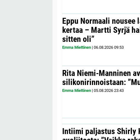
Eppu Normaali nousee la
kertaa – Martti Syrjä h
sitten oli”
Emma Miettinen
|
06.08.2026
09:53
Rita Niemi-Manninen a
silikonirinnoistaan: ”Mul
Emma Miettinen
|
05.08.2026
23:43
Intiimi paljastus Shirly