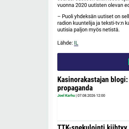
vuonna 2020 uutisten olevan ed
– Puoli yhdeksän uutiset on sel
radion kuuntelija ja teksti-tv:n
uutisia paljon myös netistä.
Lähde:
IL
Kasinorakastajan blogi:
propaganda
Joel Karhu
|
07.08.2026
12:00
TTK-spekulointi kiihty