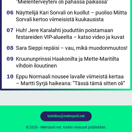
”Mielenterveyteni oli pahassa paikassa”
Näyttelijä Kari Sorvali on kuollut – puoliso Miitta
Sorvali kertoo viimeisistä kuukausista
Huh! Jere Karalahti jouduttiin poistamaan
festareiden VIP-alueelta – katso video ja kuvat
Sara Sieppi repäisi – vau, mikä muodonmuutos!
Kruununprinssi Haakonilta ja Mette-Maritilta
vihdoin ilouutinen
Eppu Normaali nousee lavalle viimeistä kertaa
– Martti Syrjä haikeana: ”Tässä tämä sitten oli”
toimitus@metropoli.net
© 2026 - Metropoli.net. Kaikki oikeudet pidätetään.