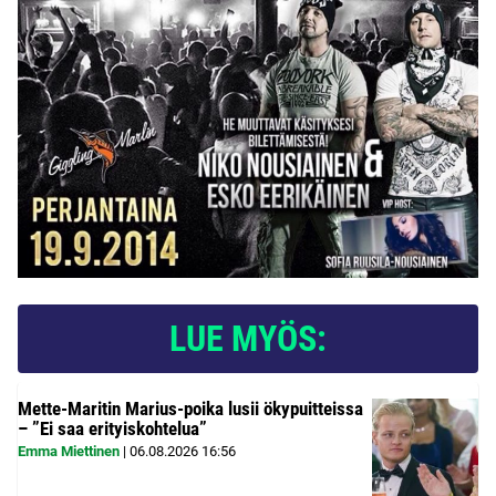
LUE MYÖS:
Mette-Maritin Marius-poika lusii ökypuitteissa
– ”Ei saa erityiskohtelua”
Emma Miettinen
|
06.08.2026
16:56