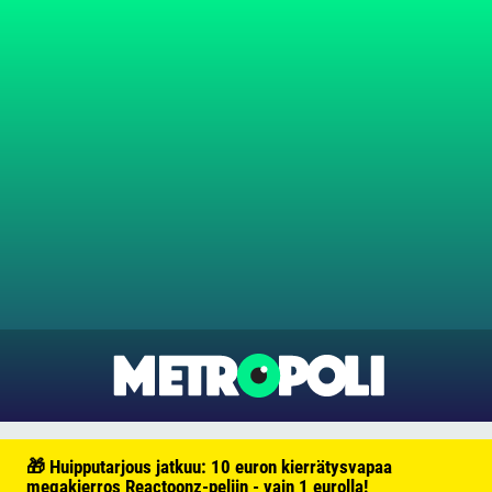
🎁 Huipputarjous jatkuu: 10 euron kierrätysvapaa
megakierros Reactoonz-peliin - vain 1 eurolla!