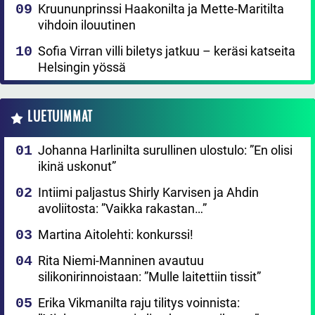
Kruununprinssi Haakonilta ja Mette-Maritilta
vihdoin ilouutinen
Sofia Virran villi biletys jatkuu – keräsi katseita
Helsingin yössä
LUETUIMMAT
Johanna Harlinilta surullinen ulostulo: ”En olisi
ikinä uskonut”
Intiimi paljastus Shirly Karvisen ja Ahdin
avoliitosta: ”Vaikka rakastan…”
Martina Aitolehti: konkurssi!
Rita Niemi-Manninen avautuu
silikonirinnoistaan: ”Mulle laitettiin tissit”
Erika Vikmanilta raju tilitys voinnista: