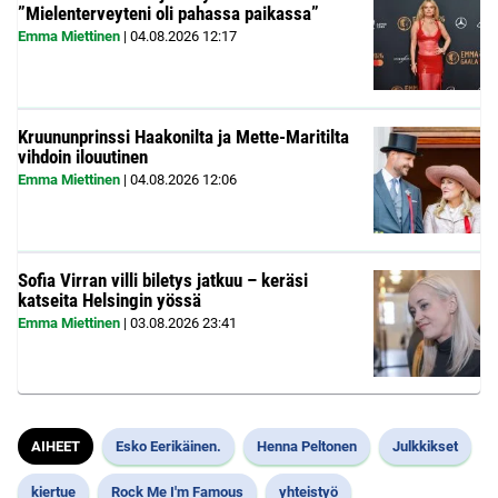
”Mielenterveyteni oli pahassa paikassa”
Emma Miettinen
|
04.08.2026
12:17
Kruununprinssi Haakonilta ja Mette-Maritilta
vihdoin ilouutinen
Emma Miettinen
|
04.08.2026
12:06
Sofia Virran villi biletys jatkuu – keräsi
katseita Helsingin yössä
Emma Miettinen
|
03.08.2026
23:41
AIHEET
Esko Eerikäinen.
Henna Peltonen
Julkkikset
kiertue
Rock Me I'm Famous
yhteistyö