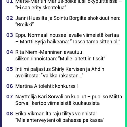
Mette-Maritin Marius-poika lusii ökypuitteissa –
”Ei saa erityiskohtelua”
Janni Hussilta ja Sointu Borgilta shokkiuutinen:
”Breikki”
Eppu Normaali nousee lavalle viimeistä kertaa
– Martti Syrjä haikeana: ”Tässä tämä sitten oli”
Rita Niemi-Manninen avautuu
silikonirinnoistaan: ”Mulle laitettiin tissit”
Intiimi paljastus Shirly Karvisen ja Ahdin
avoliitosta: ”Vaikka rakastan…”
Martina Aitolehti: konkurssi!
Näyttelijä Kari Sorvali on kuollut – puoliso Miitta
Sorvali kertoo viimeisistä kuukausista
Erika Vikmanilta raju tilitys voinnista:
”Mielenterveyteni oli pahassa paikassa”