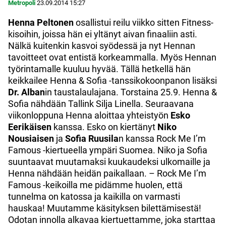
Metropoli
23.09.2014
15:27
Henna Peltonen
osallistui reilu viikko sitten Fitness-
kisoihin, joissa hän ei yltänyt aivan finaaliin asti.
Nälkä kuitenkin kasvoi syödessä ja nyt Hennan
tavoitteet ovat entistä korkeammalla. Myös Hennan
työrintamalle kuuluu hyvää. Tällä hetkellä hän
keikkailee Henna & Sofia -tanssikokoonpanon lisäksi
Dr. Alban
in taustalaulajana. Torstaina 25.9. Henna &
Sofia nähdään Tallink Silja Linella. Seuraavana
viikonloppuna Henna aloittaa yhteistyön
Esko
Eerikäisen
kanssa. Esko on kiertänyt
Niko
Nousiaisen
ja
Sofia Ruusila
n kanssa Rock Me I’m
Famous -kiertueella ympäri Suomea. Niko ja Sofia
suuntaavat muutamaksi kuukaudeksi ulkomaille ja
Henna nähdään heidän paikallaan. – Rock Me I’m
Famous -keikoilla me pidämme huolen, että
tunnelma on katossa ja kaikilla on varmasti
hauskaa! Muutamme käsityksen bilettämisestä!
Odotan innolla alkavaa kiertuettamme, joka starttaa