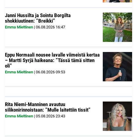
Janni Hussilta ja Sointu Borgilta
shokkiuutinen: ”Breikki”
Emma Miettinen
|
06.08.2026
16:47
Eppu Normaali nousee lavalle viimeistä kertaa
– Martti Syrjä haikeana: ”Tässä tämä sitten
oli”
Emma Miettinen
|
06.08.2026
09:53
Rita Niemi-Manninen avautuu
silikonirinnoistaan: ”Mulle laitettiin tissit”
Emma Miettinen
|
05.08.2026
23:43