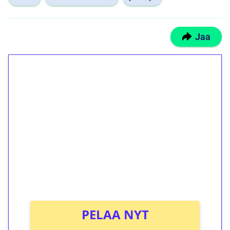
Jaa
1€ = 10€ arvosta
ilmaiskierroksia ilman
kierrätystä!
Talleta 1€
Saat heti 50 ilmaiskierrosta Tuohi 1000 -
peliin (arvo 0,20€ per kierros)!
Ei kierrätysvaatimusta!
PELAA NYT