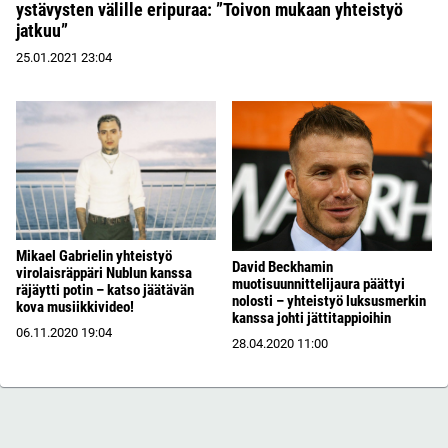
ystävysten välille eripuraa: ”Toivon mukaan yhteistyö
jatkuu”
25.01.2021
23:04
Mikael Gabrielin yhteistyö
David Beckhamin
virolaisräppäri Nublun kanssa
muotisuunnittelijaura päättyi
räjäytti potin – katso jäätävän
nolosti – yhteistyö luksusmerkin
kova musiikkivideo!
kanssa johti jättitappioihin
06.11.2020
19:04
28.04.2020
11:00