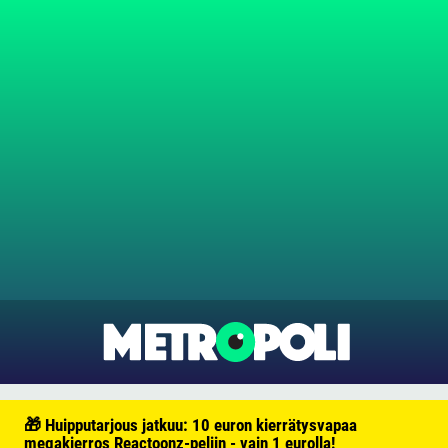
🎁 Huipputarjous jatkuu: 10 euron kierrätysvapaa
megakierros Reactoonz-peliin - vain 1 eurolla!