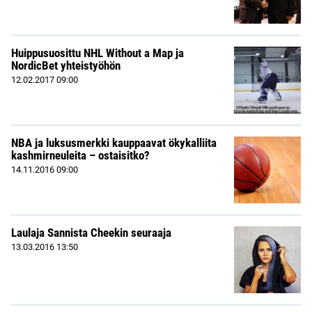
Huippusuosittu NHL Without a Map ja
NordicBet yhteistyöhön
12.02.2017
09:00
NBA ja luksusmerkki kauppaavat ökykalliita
kashmirneuleita – ostaisitko?
14.11.2016
09:00
Laulaja Sannista Cheekin seuraaja
13.03.2016
13:50