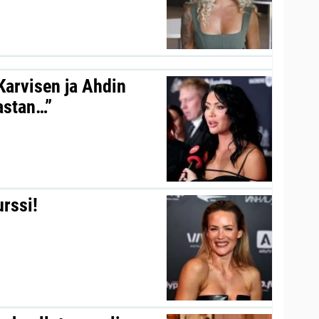
 Karvisen ja Ahdin
kastan…”
urssi!