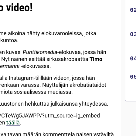
 video!
me aikoina nähty elokuvarooleissa, jotka
 kuntoa.
en kuvasi
Punttikomedia
-elokuvaa, jossa hän
jaa. Nyt nainen esittää sirkusakrobaattia
Timo
ermanni
-elokuvassa.
alla Instagram-tilillään videon, jossa hän
 renkaan varassa. Näyttelijän akrobatiataidot
miota sosiaalisessa mediassa.
! Kuustonen hehkuttaa julkaisunsa yhteydessä.
tv/CTeWg5JAWPP/?utm_source=ig_embed
sen
täällä
.
t valtavan määrän kommentteja naisen ystäviltä