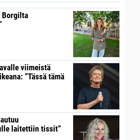
 Borgilta
”
valle viimeistä
aikeana: ”Tässä tämä
vautuu
le laitettiin tissit”