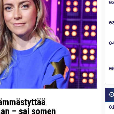
hämmästyttää
laan – sai somen