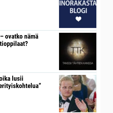
y – ovatko nämä
tioppilaat?
ika lusii
erityiskohtelua”