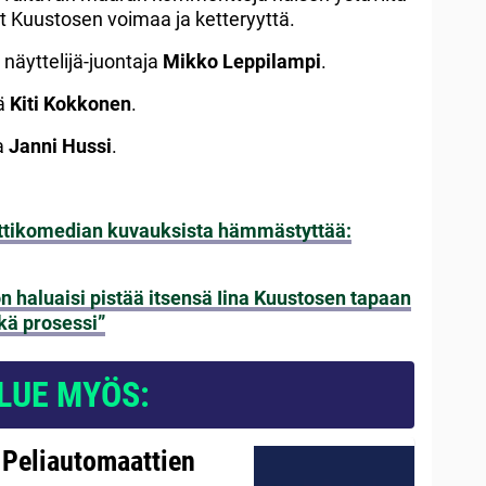
t Kuustosen voimaa ja ketteryyttä.
 näyttelijä-juontaja
Mikko
Leppilampi
.
jä
Kiti
Kokkonen
.
a
Janni
Hussi
.
nttikomedian kuvauksista hämmästyttää:
n haluaisi pistää itsensä Iina Kuustosen tapaan
tkä prosessi”
LUE MYÖS:
 Peliautomaattien