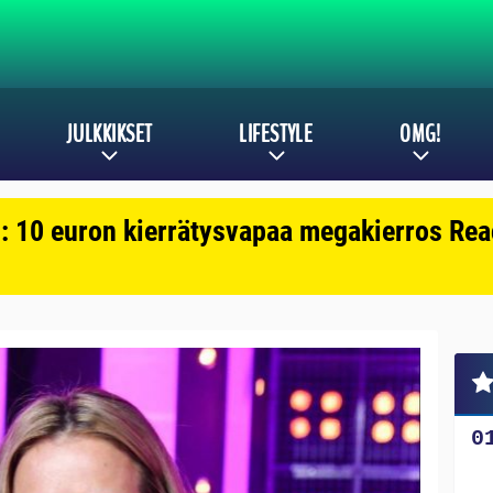
JULKKIKSET
LIFESTYLE
OMG!
: 10 euron kierrätysvapaa megakierros Reac