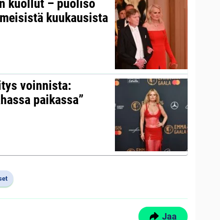
on kuollut – puoliso
iimeisistä kuukausista
itys voinnista:
ahassa paikassa”
set
Jaa