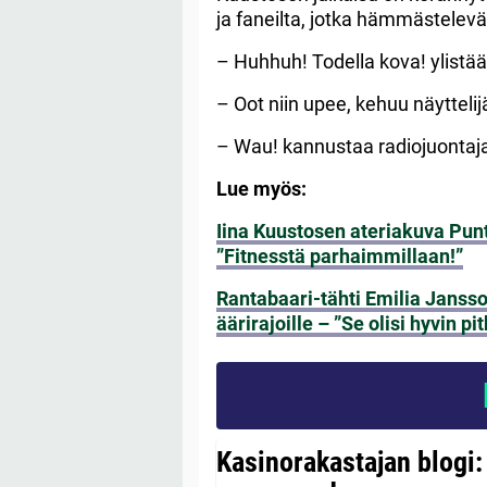
ja faneilta, jotka hämmästelevä
– Huhhuh! Todella kova! ylistää
– Oot niin upee, kehuu näytteli
– Wau! kannustaa radiojuontaj
Lue myös:
Iina Kuustosen ateriakuva Pu
”Fitnesstä parhaimmillaan!”
Rantabaari-tähti Emilia Jansso
äärirajoille – ”Se olisi hyvin pi
Kasinorakastajan blogi: