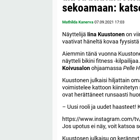
sekoamaan: katso
Mathilda Kanerva
07.09.2021
17:03
Näyttelijä
Iina
Kuustonen
on vii
vaativat häneltä kovaa fyysistä
Aiemmin tänä vuonna Kuuston
näytteli bikini fitness -kilpaili
Koivusalon
ohjaamassa
Pelle
H
Kuustonen julkaisi hiljattain om
voimistelee kattoon kiinnitetyn
ovat herättäneet runsaasti huo
– Uusi rooli ja uudet haasteet
https://www.instagram.com/
Jos upotus ei näy, voit katsoa 
Kuustosen julkaisu on keränny