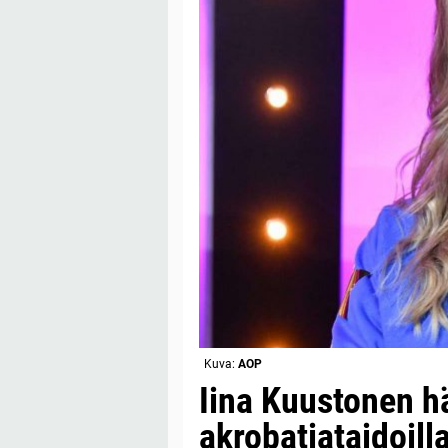
Kuva:
AOP
Iina Kuustonen 
akrobatiataidoil