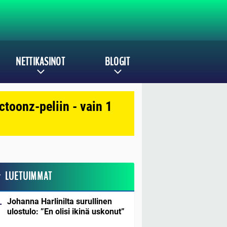
NETTIKASINOT
BLOGIT
toonz-peliin - vain 1
LUETUIMMAT
Johanna Harlinilta surullinen
ulostulo: ”En olisi ikinä uskonut”