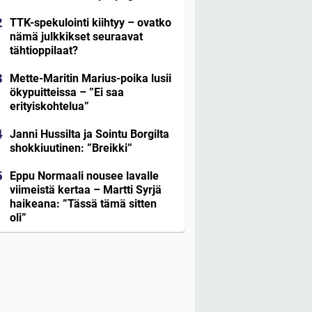
TTK-spekulointi kiihtyy – ovatko
nämä julkkikset seuraavat
tähtioppilaat?
Mette-Maritin Marius-poika lusii
ökypuitteissa – ”Ei saa
erityiskohtelua”
Janni Hussilta ja Sointu Borgilta
shokkiuutinen: ”Breikki”
Eppu Normaali nousee lavalle
viimeistä kertaa – Martti Syrjä
haikeana: ”Tässä tämä sitten
oli”