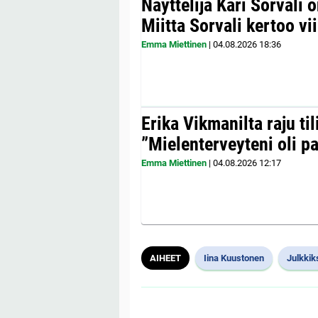
Näyttelijä Kari Sorvali 
Miitta Sorvali kertoo v
Emma Miettinen
|
04.08.2026
18:36
Erika Vikmanilta raju til
”Mielenterveyteni oli p
Emma Miettinen
|
04.08.2026
12:17
AIHEET
Iina Kuustonen
Julkkik