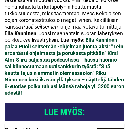
testeissä varmuuden vuoksi. – En tiedä oliko kyse
heinänuhasta tai katupölyn aiheuttamasta
tukkoisuudesta, mies täsmentää. Myös Kekäläisen
pojan koronatestitulos oli negatiivinen. Kekäläisen
kanssa
Puoli seitsemän
-ohjelmaa vetävä toimittaja
Ella Kanninen
juonsi maanantain suoran lähetyksen
poikkeuksellisesti yksin.
Lue myös:
Ella Kanninen
palaa Puoli seitsemän -ohjelman juontajaksi: ”Tein
eroa tästä ohjelmasta ja porukasta pitkään”
Kirsi
Alm-Siira paljastaa podcastissa – hassu huomio
sai kiinnostumaan uutisankkurin työstä: ”Sitä
kautta tajusin ammatin olemassaolon”
Riku
Nieminen koki ikävän yllätyksen – näyttelijätähden
8-vuotias poika tuhlasi isänsä rahoja yli 3200 euron
edestä!
LUE MYÖS: