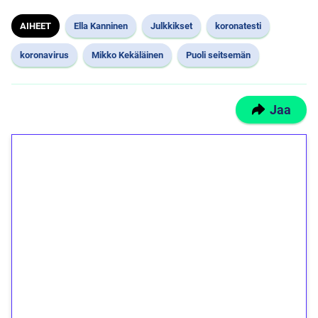
AIHEET
Ella Kanninen
Julkkikset
koronatesti
koronavirus
Mikko Kekäläinen
Puoli seitsemän
Jaa
1€ = 10€ arvosta
ilmaiskierroksia ilman
kierrätystä!
Talleta 1€
Saat heti 50 ilmaiskierrosta Tuohi 1000 -
peliin (arvo 0,20€ per kierros)!
Ei kierrätysvaatimusta!