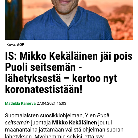
Kuva:
AOP
IS: Mikko Kekäläinen jäi pois
Puoli seitsemän -
lähetyksestä – kertoo nyt
koronatestistään!
Mathilda Kanerva
27.04.2021
15:03
Suomalaisten suosikkiohjelman, Ylen
Puoli
seitsemän
juontaja
Mikko Kekäläinen
joutui
maanantaina jättämään välistä ohjelman suoran
lähetyksen. Myöhemmin selvisi, että syy