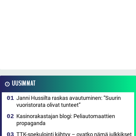
UUSIMMAT
Janni Hussilta raskas avautuminen: ”Suurin
vuoristorata olivat tunteet”
Kasinorakastajan blogi: Peliautomaattien
propaganda
TTK-spekulointi kiihtyy – ovatko nämä julkkikset