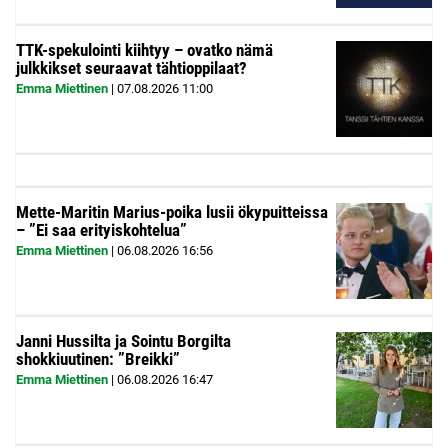
TTK-spekulointi kiihtyy – ovatko nämä
julkkikset seuraavat tähtioppilaat?
Emma Miettinen
|
07.08.2026
11:00
Mette-Maritin Marius-poika lusii ökypuitteissa
– ”Ei saa erityiskohtelua”
Emma Miettinen
|
06.08.2026
16:56
Janni Hussilta ja Sointu Borgilta
shokkiuutinen: ”Breikki”
Emma Miettinen
|
06.08.2026
16:47