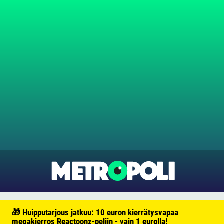
🎁 Huipputarjous jatkuu: 10 euron kierrätysvapaa
megakierros Reactoonz-peliin - vain 1 eurolla!