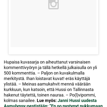
Hupaisa kuvasarja on aiheuttanut varsinaisen
kommenttivyöryn ja tällä hetkellä julkaisulla on yli
500 kommenttia. – Paljon on kuvakulmalla
merkitystä. Ihan loistavat kuvat! eräs käyttäjä
ylistää. – Meinas aamukahvit mennä väärään
kurkkuun, kun katsoin, että Hussi on Tallinnasta
hakenut täytettä, toinen nauraa. – Po(l)vipommi,
kolmas sanailee.
Lue myös:
Janni Hussi uudesta
Aamulypsy-pestistään: ”En oo pystynyt nukkumaan