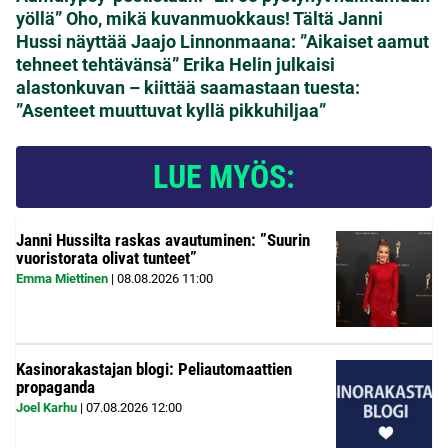
yöllä”
Oho, mikä kuvanmuokkaus! Tältä Janni
Hussi näyttää Jaajo Linnonmaana: ”Aikaiset aamut
tehneet tehtävänsä”
Erika Helin julkaisi
alastonkuvan – kiittää saamastaan tuesta:
”Asenteet muuttuvat kyllä pikkuhiljaa”
LUE MYÖS:
Janni Hussilta raskas avautuminen: ”Suurin
vuoristorata olivat tunteet”
Emma Miettinen
|
08.08.2026
11:00
Kasinorakastajan blogi: Peliautomaattien
propaganda
Joel Karhu
|
07.08.2026
12:00