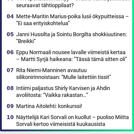
seuraavat tähtioppilaat?
Mette-Maritin Marius-poika lusii ökypuitteissa –
”Ei saa erityiskohtelua”
Janni Hussilta ja Sointu Borgilta shokkiuutinen:
”Breikki”
Eppu Normaali nousee lavalle viimeistä kertaa
– Martti Syrjä haikeana: ”Tässä tämä sitten oli”
Rita Niemi-Manninen avautuu
silikonirinnoistaan: ”Mulle laitettiin tissit”
Intiimi paljastus Shirly Karvisen ja Ahdin
avoliitosta: ”Vaikka rakastan…”
Martina Aitolehti: konkurssi!
Näyttelijä Kari Sorvali on kuollut – puoliso Miitta
Sorvali kertoo viimeisistä kuukausista