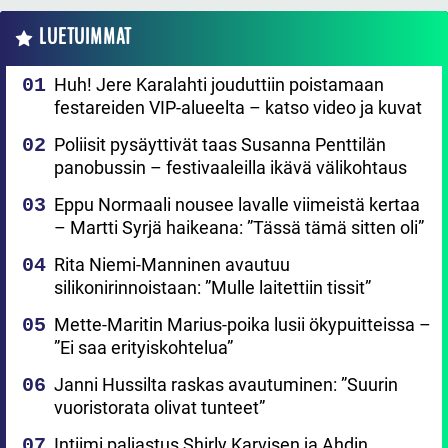
LUETUIMMAT
Huh! Jere Karalahti jouduttiin poistamaan
festareiden VIP-alueelta – katso video ja kuvat
Poliisit pysäyttivät taas Susanna Penttilän
panobussin – festivaaleilla ikävä välikohtaus
Eppu Normaali nousee lavalle viimeistä kertaa
– Martti Syrjä haikeana: ”Tässä tämä sitten oli”
Rita Niemi-Manninen avautuu
silikonirinnoistaan: ”Mulle laitettiin tissit”
Mette-Maritin Marius-poika lusii ökypuitteissa –
”Ei saa erityiskohtelua”
Janni Hussilta raskas avautuminen: ”Suurin
vuoristorata olivat tunteet”
Intiimi paljastus Shirly Karvisen ja Ahdin