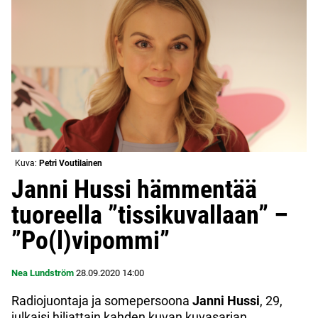
Kuva:
Petri Voutilainen
Janni Hussi hämmentää
tuoreella ”tissikuvallaan” –
”Po(l)vipommi”
Nea Lundström
28.09.2020
14:00
Radiojuontaja ja somepersoona
Janni Hussi
, 29,
julkaisi hiljattain kahden kuvan kuvasarjan