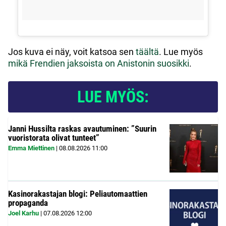
Jos kuva ei näy, voit katsoa sen
täältä
. Lue myös
mikä Frendien jaksoista on Anistonin suosikki
.
LUE MYÖS:
Janni Hussilta raskas avautuminen: ”Suurin
vuoristorata olivat tunteet”
Emma Miettinen
|
08.08.2026
11:00
Kasinorakastajan blogi: Peliautomaattien
propaganda
Joel Karhu
|
07.08.2026
12:00