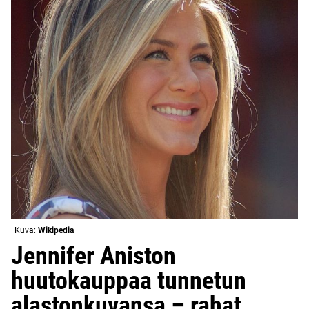
Kuva:
Wikipedia
Jennifer Aniston
huutokauppaa tunnetun
alastonkuvansa – rahat