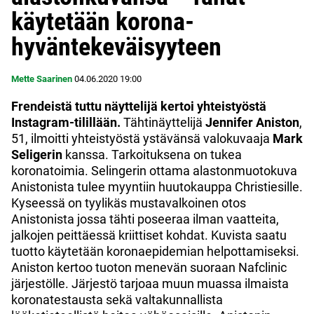
käytetään korona-
hyväntekeväisyyteen
Mette Saarinen
04.06.2020
19:00
Frendeistä tuttu näyttelijä kertoi yhteistyöstä
Instagram-tilillään.
Tähtinäyttelijä
Jennifer Aniston
,
51, ilmoitti yhteistyöstä ystävänsä valokuvaaja
Mark
Seligerin
kanssa. Tarkoituksena on tukea
koronatoimia. Selingerin ottama alastonmuotokuva
Anistonista tulee myyntiin huutokauppa Christiesille.
Kyseessä on tyylikäs mustavalkoinen otos
Anistonista jossa tähti poseeraa ilman vaatteita,
jalkojen peittäessä kriittiset kohdat. Kuvista saatu
tuotto käytetään koronaepidemian helpottamiseksi.
Aniston kertoo tuoton menevän suoraan Nafclinic
järjestölle. Järjestö tarjoaa muun muassa ilmaista
koronatestausta sekä valtakunnallista