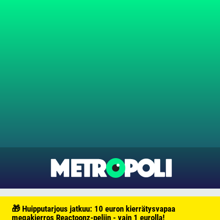
🎁 Huipputarjous jatkuu: 10 euron kierrätysvapaa
megakierros Reactoonz-peliin - vain 1 eurolla!