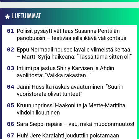
LUETUIMMAT
Poliisit pysäyttivät taas Susanna Penttilän
panobussin – festivaaleilla ikävä välikohtaus
Eppu Normaali nousee lavalle viimeistä kertaa
– Martti Syrjä haikeana: ”Tässä tämä sitten oli”
Intiimi paljastus Shirly Karvisen ja Ahdin
avoliitosta: ”Vaikka rakastan…”
Janni Hussilta raskas avautuminen: ”Suurin
vuoristorata olivat tunteet”
Kruununprinssi Haakonilta ja Mette-Maritilta
vihdoin ilouutinen
Sara Sieppi repäisi – vau, mikä muodonmuutos!
Huh! Jere Karalahti jouduttiin poistamaan