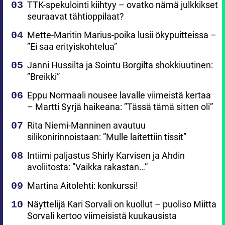
TTK-spekulointi kiihtyy – ovatko nämä julkkikset
seuraavat tähtioppilaat?
Mette-Maritin Marius-poika lusii ökypuitteissa –
”Ei saa erityiskohtelua”
Janni Hussilta ja Sointu Borgilta shokkiuutinen:
”Breikki”
Eppu Normaali nousee lavalle viimeistä kertaa
– Martti Syrjä haikeana: ”Tässä tämä sitten oli”
Rita Niemi-Manninen avautuu
silikonirinnoistaan: ”Mulle laitettiin tissit”
Intiimi paljastus Shirly Karvisen ja Ahdin
avoliitosta: ”Vaikka rakastan…”
Martina Aitolehti: konkurssi!
Näyttelijä Kari Sorvali on kuollut – puoliso Miitta
Sorvali kertoo viimeisistä kuukausista