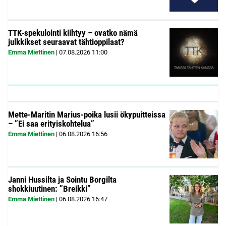
TTK-spekulointi kiihtyy – ovatko nämä
julkkikset seuraavat tähtioppilaat?
Emma Miettinen
|
07.08.2026
11:00
Mette-Maritin Marius-poika lusii ökypuitteissa
– ”Ei saa erityiskohtelua”
Emma Miettinen
|
06.08.2026
16:56
Janni Hussilta ja Sointu Borgilta
shokkiuutinen: ”Breikki”
Emma Miettinen
|
06.08.2026
16:47