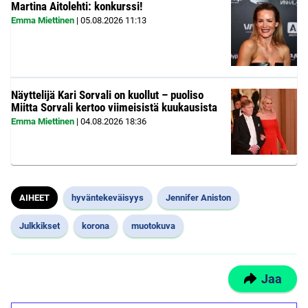
Martina Aitolehti: konkurssi!
Emma Miettinen
|
05.08.2026
11:13
Näyttelijä Kari Sorvali on kuollut – puoliso
Miitta Sorvali kertoo viimeisistä kuukausista
Emma Miettinen
|
04.08.2026
18:36
AIHEET
hyväntekeväisyys
Jennifer Aniston
Julkkikset
korona
muotokuva
Jaa