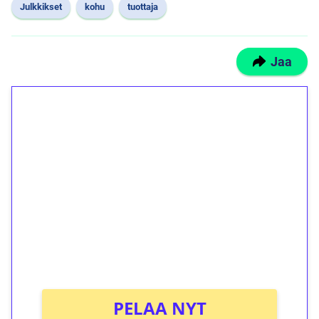
Julkkikset
kohu
tuottaja
Jaa
1€ = 10€ arvosta
ilmaiskierroksia ilman
kierrätystä!
Talleta 1€
Saat heti 50 ilmaiskierrosta Tuohi 1000 -
peliin (arvo 0,20€ per kierros)!
Ei kierrätysvaatimusta!
PELAA NYT