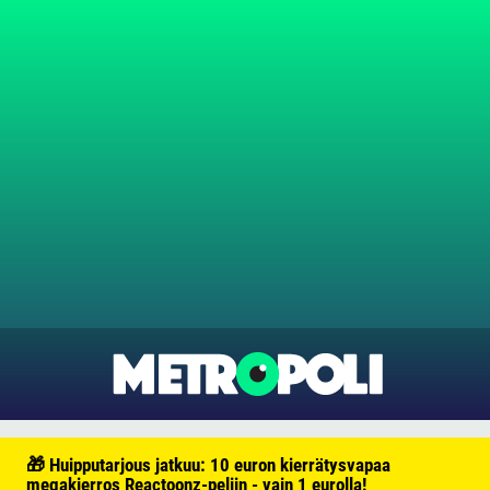
🎁 Huipputarjous jatkuu: 10 euron kierrätysvapaa
megakierros Reactoonz-peliin - vain 1 eurolla!