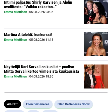
Intiimi paljastus Shirly Karvisen ja Ahdin
avoliitosta: ”Vaikka rakastan…”
Emma Miettinen
|
05.08.2026
23:35
Martina Aitolehti: konkurssi!
Emma Miettinen
|
05.08.2026
11:13
Näyttelijä Kari Sorvali on kuollut – puoliso
Miitta Sorvali kertoo viimeisistä kuukausista
Emma Miettinen
|
04.08.2026
18:36
AIHEET
Ellen DeGeneres
Ellen DeGeneres Show