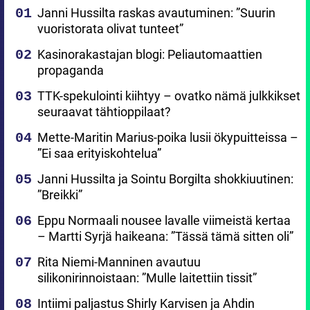
Janni Hussilta raskas avautuminen: ”Suurin
vuoristorata olivat tunteet”
Kasinorakastajan blogi: Peliautomaattien
propaganda
TTK-spekulointi kiihtyy – ovatko nämä julkkikset
seuraavat tähtioppilaat?
Mette-Maritin Marius-poika lusii ökypuitteissa –
”Ei saa erityiskohtelua”
Janni Hussilta ja Sointu Borgilta shokkiuutinen:
”Breikki”
Eppu Normaali nousee lavalle viimeistä kertaa
– Martti Syrjä haikeana: ”Tässä tämä sitten oli”
Rita Niemi-Manninen avautuu
silikonirinnoistaan: ”Mulle laitettiin tissit”
Intiimi paljastus Shirly Karvisen ja Ahdin