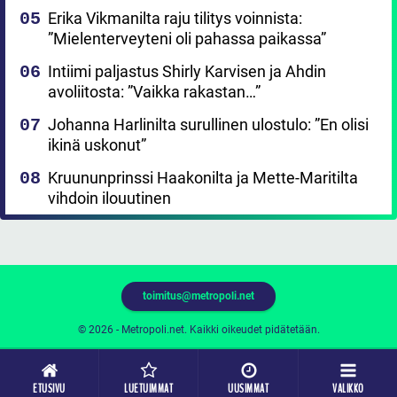
Erika Vikmanilta raju tilitys voinnista:
”Mielenterveyteni oli pahassa paikassa”
Intiimi paljastus Shirly Karvisen ja Ahdin
avoliitosta: ”Vaikka rakastan…”
Johanna Harlinilta surullinen ulostulo: ”En olisi
ikinä uskonut”
Kruununprinssi Haakonilta ja Mette-Maritilta
vihdoin ilouutinen
toimitus@metropoli.net
© 2026 - Metropoli.net. Kaikki oikeudet pidätetään.
ETUSIVU
LUETUIMMAT
UUSIMMAT
VALIKKO