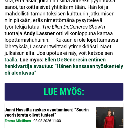
sitä, että asiat, joita hän siinä anteeksipyynnössä
sanoi, tarkoittaisivat yhtikäs mitään. Hän loi ja
mahdollisti tämän toksisen kulttuurin jatkumisen
niin pitkään, eräs nimettömänä pysyttelevä
työntekijä lataa.
The Ellen DeGeneres Show’n
tuottaja
Andy Lassner
otti viikonloppuna kantaa
lopettamishuhuihin. – Kukaan ei ole lopettamassa
lähetyksiä, Lassner twiittasi ytimekkäästi. Näet
julkaisun alta. Jos upotus ei näy, voit katsoa sen
täällä
.
Lue myös:
Ellen DeGeneresin entinen
henkivartija avautuu: ”Hänen kanssaan työskentely
oli alentavaa”
LUE MYÖS:
Janni Hussilta raskas avautuminen: ”Suurin
vuoristorata olivat tunteet”
Emma Miettinen
|
08.08.2026
11:00