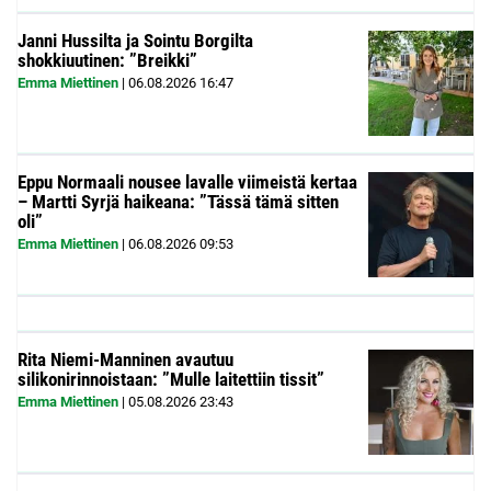
Janni Hussilta ja Sointu Borgilta
shokkiuutinen: ”Breikki”
Emma Miettinen
|
06.08.2026
16:47
Eppu Normaali nousee lavalle viimeistä kertaa
– Martti Syrjä haikeana: ”Tässä tämä sitten
oli”
Emma Miettinen
|
06.08.2026
09:53
Rita Niemi-Manninen avautuu
silikonirinnoistaan: ”Mulle laitettiin tissit”
Emma Miettinen
|
05.08.2026
23:43