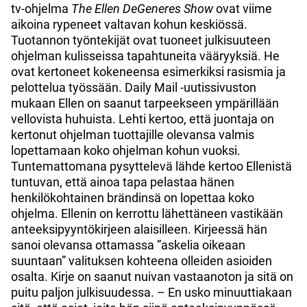
tv-ohjelma
The Ellen DeGeneres Show
ovat viime
aikoina rypeneet valtavan kohun keskiössä.
Tuotannon työntekijät ovat tuoneet julkisuuteen
ohjelman kulisseissa tapahtuneita vääryyksiä. He
ovat kertoneet kokeneensa esimerkiksi rasismia ja
pelottelua työssään. Daily Mail -uutissivuston
mukaan Ellen on saanut tarpeekseen ympärillään
vellovista huhuista. Lehti kertoo, että juontaja on
kertonut ohjelman tuottajille olevansa valmis
lopettamaan koko ohjelman kohun vuoksi.
Tuntemattomana pysyttelevä lähde kertoo Ellenistä
tuntuvan, että ainoa tapa pelastaa hänen
henkilökohtainen brändinsä on lopettaa koko
ohjelma. Ellenin on kerrottu lähettäneen vastikään
anteeksipyyntökirjeen alaisilleen. Kirjeessä hän
sanoi olevansa ottamassa ”askelia oikeaan
suuntaan” valituksen kohteena olleiden asioiden
osalta. Kirje on saanut nuivan vastaanoton ja sitä on
puitu paljon julkisuudessa. – En usko minuuttiakaan