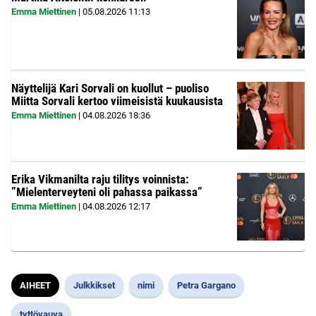
Emma Miettinen
|
05.08.2026
11:13
Näyttelijä Kari Sorvali on kuollut – puoliso
Miitta Sorvali kertoo viimeisistä kuukausista
Emma Miettinen
|
04.08.2026
18:36
Erika Vikmanilta raju tilitys voinnista:
”Mielenterveyteni oli pahassa paikassa”
Emma Miettinen
|
04.08.2026
12:17
AIHEET
Julkkikset
nimi
Petra Gargano
tyttövauva