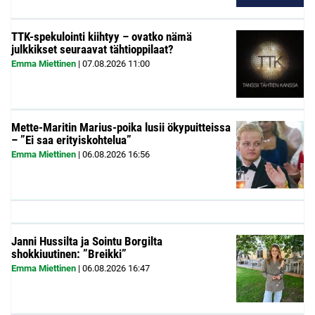
TTK-spekulointi kiihtyy – ovatko nämä
julkkikset seuraavat tähtioppilaat?
Emma Miettinen
|
07.08.2026
11:00
Mette-Maritin Marius-poika lusii ökypuitteissa
– ”Ei saa erityiskohtelua”
Emma Miettinen
|
06.08.2026
16:56
Janni Hussilta ja Sointu Borgilta
shokkiuutinen: ”Breikki”
Emma Miettinen
|
06.08.2026
16:47