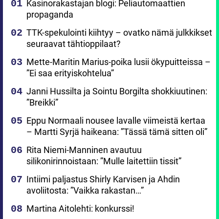
Kasinorakastajan blogi: Peliautomaattien
propaganda
TTK-spekulointi kiihtyy – ovatko nämä julkkikset
seuraavat tähtioppilaat?
Mette-Maritin Marius-poika lusii ökypuitteissa –
”Ei saa erityiskohtelua”
Janni Hussilta ja Sointu Borgilta shokkiuutinen:
”Breikki”
Eppu Normaali nousee lavalle viimeistä kertaa
– Martti Syrjä haikeana: ”Tässä tämä sitten oli”
Rita Niemi-Manninen avautuu
silikonirinnoistaan: ”Mulle laitettiin tissit”
Intiimi paljastus Shirly Karvisen ja Ahdin
avoliitosta: ”Vaikka rakastan…”
Martina Aitolehti: konkurssi!