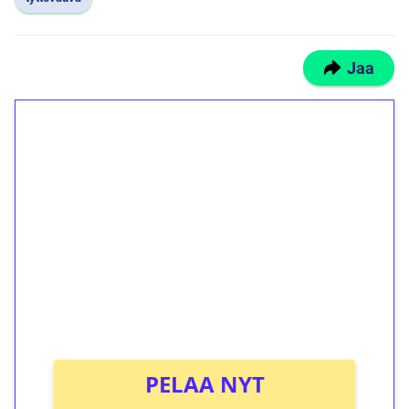
Jaa
1€ = 10€ arvosta
ilmaiskierroksia ilman
kierrätystä!
Talleta 1€
Saat heti 50 ilmaiskierrosta Tuohi 1000 -
peliin (arvo 0,20€ per kierros)!
Ei kierrätysvaatimusta!
PELAA NYT