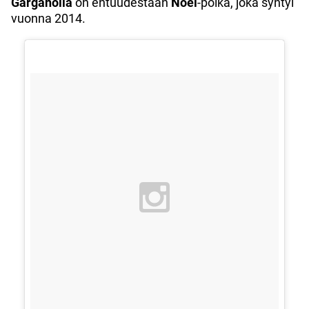
Garganolla
on entuudestaan
Noel
-poika, joka syntyi
vuonna 2014.