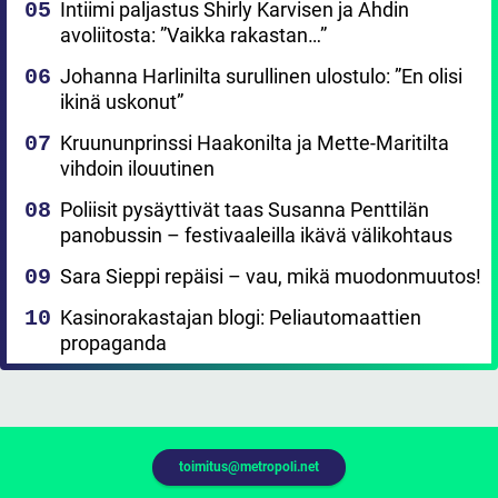
Intiimi paljastus Shirly Karvisen ja Ahdin
avoliitosta: ”Vaikka rakastan…”
Johanna Harlinilta surullinen ulostulo: ”En olisi
ikinä uskonut”
Kruununprinssi Haakonilta ja Mette-Maritilta
vihdoin ilouutinen
Poliisit pysäyttivät taas Susanna Penttilän
panobussin – festivaaleilla ikävä välikohtaus
Sara Sieppi repäisi – vau, mikä muodonmuutos!
Kasinorakastajan blogi: Peliautomaattien
propaganda
toimitus@metropoli.net