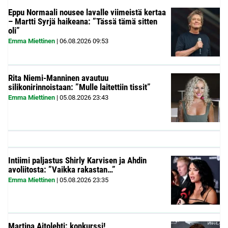
Eppu Normaali nousee lavalle viimeistä kertaa
– Martti Syrjä haikeana: ”Tässä tämä sitten
oli”
Emma Miettinen
|
06.08.2026
09:53
Rita Niemi-Manninen avautuu
silikonirinnoistaan: ”Mulle laitettiin tissit”
Emma Miettinen
|
05.08.2026
23:43
Intiimi paljastus Shirly Karvisen ja Ahdin
avoliitosta: ”Vaikka rakastan…”
Emma Miettinen
|
05.08.2026
23:35
Martina Aitolehti: konkurssi!