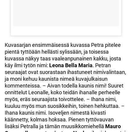
Kuvasarjan ensimmäisessä kuvassa Petra pitelee
pientä tyttöään hellästi sylissään, ja toisessa
kuvassa näkyy taas vaaleanpunainen kakku, josta
käy ilmi tytön nimi:
Leona Bella Maria
. Petran
seuraajat ovat suorastaan ihastuneet nimivalintaan,
ja moni kehuu kaunista nimeä kuvajulkaisun
kommenteissa. – Aivan todella kaunis nimi! Suuret
onnittelut Leonalle, koko teidän ihanalle perheelle
myös, eräs seuraajista toivottelee. – Ihana nimi,
kuuluu myös mun suosikkeihin, toinen hehkuttaa. –
Ihana kaunis nimi. Isoveljen nimestä kivasti
käännetty, kolmas hoksaa. Pienen tyttövauvan
lisäksi Petralla ja tämän muusikkomiehellä
Mauro