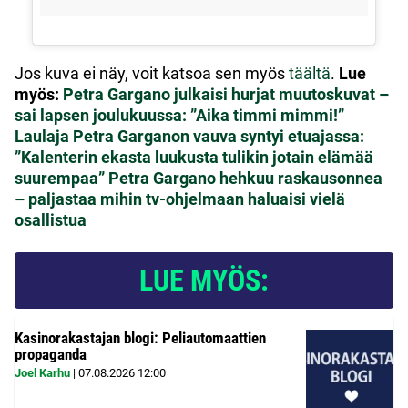
Jos kuva ei näy, voit katsoa sen myös
täältä
.
Lue
myös:
Petra Gargano julkaisi hurjat muutoskuvat –
sai lapsen joulukuussa: ”Aika timmi mimmi!”
Laulaja Petra Garganon vauva syntyi etuajassa:
”Kalenterin ekasta luukusta tulikin jotain elämää
suurempaa”
Petra Gargano hehkuu raskausonnea
– paljastaa mihin tv-ohjelmaan haluaisi vielä
osallistua
LUE MYÖS:
Kasinorakastajan blogi: Peliautomaattien
propaganda
Joel Karhu
|
07.08.2026
12:00