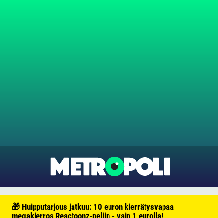
🎁 Huipputarjous jatkuu: 10 euron kierrätysvapaa
megakierros Reactoonz-peliin - vain 1 eurolla!