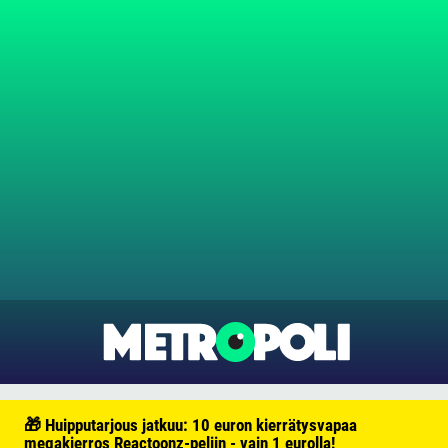
🎁 Huipputarjous jatkuu: 10 euron kierrätysvapaa
megakierros Reactoonz-peliin - vain 1 eurolla!