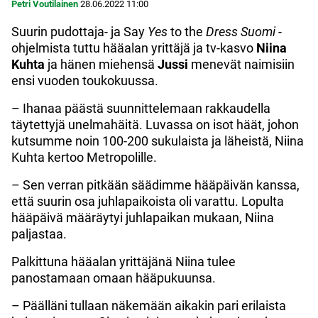
Petri Voutilainen
28.06.2022
11:00
Suurin pudottaja- ja Say
Yes
to the
Dress Suomi
-
ohjelmista tuttu hääalan yrittäjä ja tv-kasvo
Niina
Kuhta
ja hänen miehensä
Jussi
menevät naimisiin
ensi vuoden toukokuussa.
– Ihanaa päästä suunnittelemaan rakkaudella
täytettyjä unelmahäitä. Luvassa on isot häät, johon
kutsumme noin 100-200 sukulaista ja läheistä, Niina
Kuhta kertoo Metropolille.
– Sen verran pitkään säädimme hääpäivän kanssa,
että suurin osa juhlapaikoista oli varattu. Lopulta
hääpäivä määräytyi juhlapaikan mukaan, Niina
paljastaa.
Palkittuna hääalan yrittäjänä Niina tulee
panostamaan omaan hääpukuunsa.
– Päälläni tullaan näkemään aikakin pari erilaista