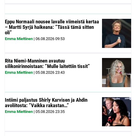
Eppu Normaali nousee lavalle viimeistä kertaa
– Martti Syrjä haikeana: ”Tässä tämä sitten
oli”
Emma Miettinen
|
06.08.2026
09:53
Rita Niemi-Manninen avautuu
silikonirinnoistaan: ”Mulle laitettiin tissit”
Emma Miettinen
|
05.08.2026
23:43
Intiimi paljastus Shirly Karvisen ja Ahdin
avoliitosta: ”Vaikka rakastan…”
Emma Miettinen
|
05.08.2026
23:35