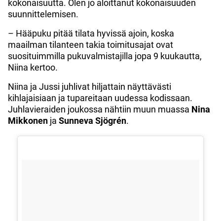
kokonaisuutta. Olen jo aloittanut kokonaisuuden
suunnittelemisen.
– Hääpuku pitää tilata hyvissä ajoin, koska
maailman tilanteen takia toimitusajat ovat
suosituimmilla pukuvalmistajilla jopa 9 kuukautta,
Niina kertoo.
Niina ja Jussi juhlivat hiljattain näyttävästi
kihlajaisiaan ja tupareitaan uudessa kodissaan.
Juhlavieraiden joukossa nähtiin muun muassa
Nina
Mikkonen
ja
Sunneva Sjögrén
.