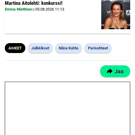
Martina Aitolehti: konkurssi!
Emma Miettinen
|
05.08.2026
11:13
AIHEET
Julkkikset
Niina Kuhta
Parisuhteet
Jaa
🎁 Huipputarjous jatkuu: 10
euron kierrätysvapaa
megakierros Reactoonz-
peliin – vain 1 eurolla!