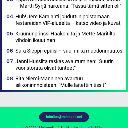
– Martti Syrjä haikeana: ”Tässä tämä sitten oli”
Huh! Jere Karalahti jouduttiin poistamaan
festareiden VIP-alueelta – katso video ja kuvat
Kruununprinssi Haakonilta ja Mette-Maritilta
vihdoin ilouutinen
Sara Sieppi repäisi – vau, mikä muodonmuutos!
Janni Hussilta raskas avautuminen: ”Suurin
vuoristorata olivat tunteet”
Rita Niemi-Manninen avautuu
silikonirinnoistaan: ”Mulle laitettiin tissit”
toimitus@metropoli.net
© 2026 - Metropoli.net. Kaikki oikeudet pidätetään.