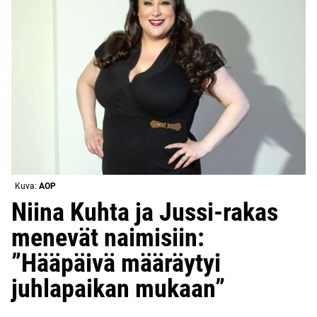
Kuva:
AOP
Niina Kuhta ja Jussi-rakas
menevät naimisiin:
”Hääpäivä määräytyi
juhlapaikan mukaan”