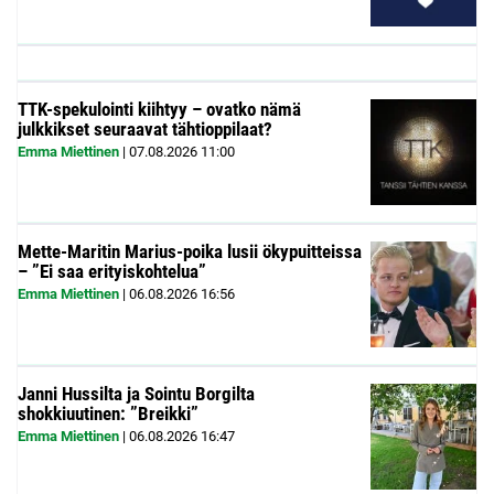
TTK-spekulointi kiihtyy – ovatko nämä
julkkikset seuraavat tähtioppilaat?
Emma Miettinen
|
07.08.2026
11:00
Mette-Maritin Marius-poika lusii ökypuitteissa
– ”Ei saa erityiskohtelua”
Emma Miettinen
|
06.08.2026
16:56
Janni Hussilta ja Sointu Borgilta
shokkiuutinen: ”Breikki”
Emma Miettinen
|
06.08.2026
16:47