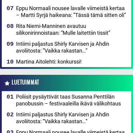
Eppu Normaali nousee lavalle viimeistä kertaa
– Martti Syrjä haikeana: ”Tässä tämä sitten oli”
Rita Niemi-Manninen avautuu
silikonirinnoistaan: ”Mulle laitettiin tissit”
Intiimi paljastus Shirly Karvisen ja Ahdin
avoliitosta: ”Vaikka rakastan…”
Martina Aitolehti: konkurssi!
LUETUIMMAT
Poliisit pysäyttivät taas Susanna Penttilän
panobussin – festivaaleilla ikävä välikohtaus
Intiimi paljastus Shirly Karvisen ja Ahdin
avoliitosta: ”Vaikka rakastan…”
Eppu Normaali nousee lavalle viimeistä kertaa