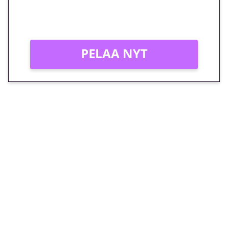
Peli: Reactoonz
Vain uusille asiakkaille!
PELAA NYT