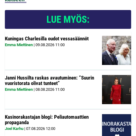
LUE MYÖS:
Kuningas Charlesilla oudot vessasäännöt
Emma Miettinen
|
09.08.2026
11:00
Janni Hussilta raskas avautuminen: ”Suurin
vuoristorata olivat tunteet”
Emma Miettinen
|
08.08.2026
11:00
Kasinorakastajan blogi: Peliautomaattien
propaganda
Joel Karhu
|
07.08.2026
12:00