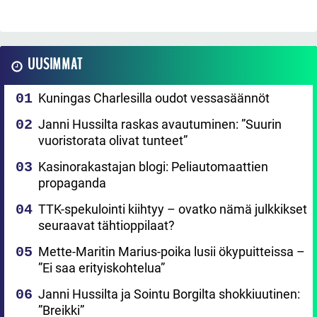
UUSIMMAT
Kuningas Charlesilla oudot vessasäännöt
Janni Hussilta raskas avautuminen: ”Suurin
vuoristorata olivat tunteet”
Kasinorakastajan blogi: Peliautomaattien
propaganda
TTK-spekulointi kiihtyy – ovatko nämä julkkikset
seuraavat tähtioppilaat?
Mette-Maritin Marius-poika lusii ökypuitteissa –
”Ei saa erityiskohtelua”
Janni Hussilta ja Sointu Borgilta shokkiuutinen:
”Breikki”