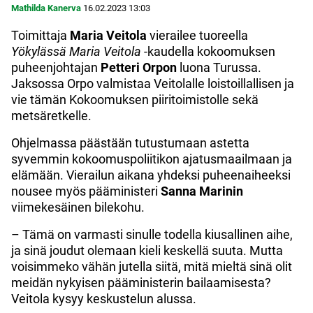
Mathilda Kanerva
16.02.2023
13:03
Toimittaja
Maria
Veitola
vierailee tuoreella
Yökylässä
Maria
Veitola
-kaudella kokoomuksen
puheenjohtajan
Petteri
Orpon
luona Turussa.
Jaksossa Orpo valmistaa Veitolalle loistoillallisen ja
vie tämän Kokoomuksen piiritoimistolle sekä
metsäretkelle.
Ohjelmassa päästään tutustumaan astetta
syvemmin kokoomuspoliitikon ajatusmaailmaan ja
elämään. Vierailun aikana yhdeksi puheenaiheeksi
nousee myös pääministeri
Sanna
Marinin
viimekesäinen bilekohu.
– Tämä on varmasti sinulle todella kiusallinen aihe,
ja sinä joudut olemaan kieli keskellä suuta. Mutta
voisimmeko vähän jutella siitä, mitä mieltä sinä olit
meidän nykyisen pääministerin bailaamisesta?
Veitola kysyy keskustelun alussa.