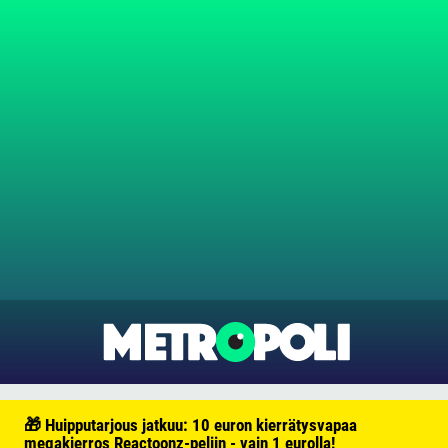
🎁 Huipputarjous jatkuu: 10 euron kierrätysvapaa
megakierros Reactoonz-peliin - vain 1 eurolla!