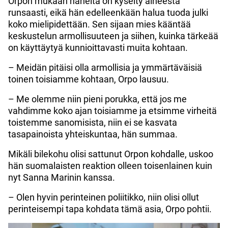
Orpon mukaan häneltä on kyselty aiheesta
runsaasti, eikä hän edelleenkään halua tuoda julki
koko mielipidettään. Sen sijaan mies kääntää
keskustelun armollisuuteen ja siihen, kuinka tärkeää
on käyttäytyä kunnioittavasti muita kohtaan.
– Meidän pitäisi olla armollisia ja ymmärtäväisiä
toinen toisiamme kohtaan, Orpo lausuu.
– Me olemme niin pieni porukka, että jos me
vahdimme koko ajan toisiamme ja etsimme virheitä
toistemme sanomisista, niin ei se kasvata
tasapainoista yhteiskuntaa, hän summaa.
Mikäli bilekohu olisi sattunut Orpon kohdalle, uskoo
hän suomalaisten reaktion olleen toisenlainen kuin
nyt Sanna Marinin kanssa.
– Olen hyvin perinteinen poliitikko, niin olisi ollut
perinteisempi tapa kohdata tämä asia, Orpo pohtii.