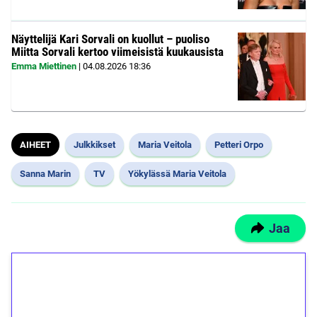
Näyttelijä Kari Sorvali on kuollut – puoliso
Miitta Sorvali kertoo viimeisistä kuukausista
Emma Miettinen
|
04.08.2026
18:36
AIHEET
Julkkikset
Maria Veitola
Petteri Orpo
Sanna Marin
TV
Yökylässä Maria Veitola
Jaa
1€ = 10€ arvosta
ilmaiskierroksia ilman