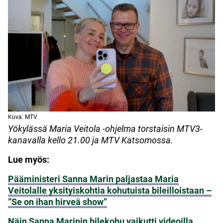
Kuva: MTV
Yökylässä Maria Veitola -ohjelma torstaisin MTV3-
kanavalla kello 21.00 ja MTV Katsomossa.
Lue myös:
Pääministeri Sanna Marin paljastaa Maria
Veitolalle yksityiskohtia kohutuista bileilloistaan –
”Se on ihan hirveä show”
Näin Sanna Marinin bilekohu vaikutti videoilla