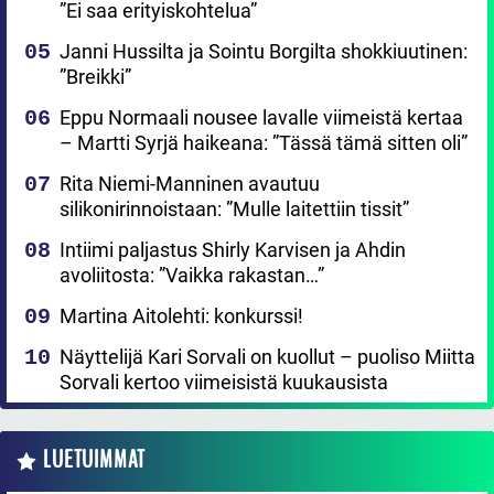
”Ei saa erityiskohtelua”
Janni Hussilta ja Sointu Borgilta shokkiuutinen:
”Breikki”
Eppu Normaali nousee lavalle viimeistä kertaa
– Martti Syrjä haikeana: ”Tässä tämä sitten oli”
Rita Niemi-Manninen avautuu
silikonirinnoistaan: ”Mulle laitettiin tissit”
Intiimi paljastus Shirly Karvisen ja Ahdin
avoliitosta: ”Vaikka rakastan…”
Martina Aitolehti: konkurssi!
Näyttelijä Kari Sorvali on kuollut – puoliso Miitta
Sorvali kertoo viimeisistä kuukausista
LUETUIMMAT