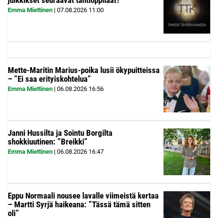
julkkikset seuraavat tähtioppilaat?
Emma Miettinen
|
07.08.2026
11:00
Mette-Maritin Marius-poika lusii ökypuitteissa
– ”Ei saa erityiskohtelua”
Emma Miettinen
|
06.08.2026
16:56
Janni Hussilta ja Sointu Borgilta
shokkiuutinen: ”Breikki”
Emma Miettinen
|
06.08.2026
16:47
Eppu Normaali nousee lavalle viimeistä kertaa
– Martti Syrjä haikeana: ”Tässä tämä sitten
oli”