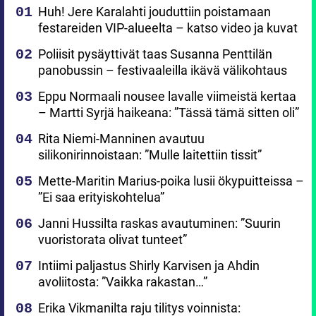
Huh! Jere Karalahti jouduttiin poistamaan
festareiden VIP-alueelta – katso video ja kuvat
Poliisit pysäyttivät taas Susanna Penttilän
panobussin – festivaaleilla ikävä välikohtaus
Eppu Normaali nousee lavalle viimeistä kertaa
– Martti Syrjä haikeana: ”Tässä tämä sitten oli”
Rita Niemi-Manninen avautuu
silikonirinnoistaan: ”Mulle laitettiin tissit”
Mette-Maritin Marius-poika lusii ökypuitteissa –
”Ei saa erityiskohtelua”
Janni Hussilta raskas avautuminen: ”Suurin
vuoristorata olivat tunteet”
Intiimi paljastus Shirly Karvisen ja Ahdin
avoliitosta: ”Vaikka rakastan…”
Erika Vikmanilta raju tilitys voinnista: