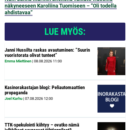
näkyneeseen Karoliina Tuomiseen – ”Oli todella
ahdistavaa”
LUE MYÖS:
Janni Hussilta raskas avautuminen: ”Suurin
vuoristorata olivat tunteet”
Emma Miettinen
|
08.08.2026
11:00
Kasinorakastajan blogi: Peliautomaattien
propaganda
Joel Karhu
|
07.08.2026
12:00
TTK-spekulointi kiihtyy – ovatko nämä