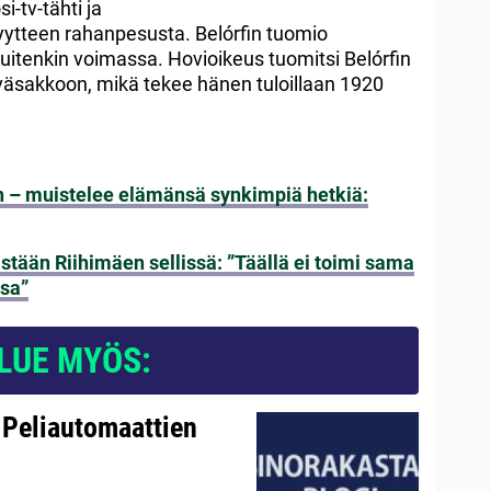
i-tv-tähti ja
yytteen rahanpesusta. Belórfin tuomio
itenkin voimassa. Hovioikeus tuomitsi Belórfin
äsakkoon, mikä tekee hänen tuloillaan 1920
iin – muistelee elämänsä synkimpiä hetkiä:
tään Riihimäen sellissä: ”Täällä ei toimi sama
ssa”
LUE MYÖS:
 Peliautomaattien