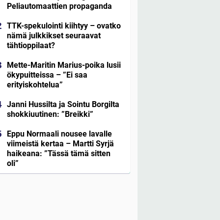
Peliautomaattien propaganda
TTK-spekulointi kiihtyy – ovatko
nämä julkkikset seuraavat
tähtioppilaat?
Mette-Maritin Marius-poika lusii
ökypuitteissa – ”Ei saa
erityiskohtelua”
Janni Hussilta ja Sointu Borgilta
shokkiuutinen: ”Breikki”
Eppu Normaali nousee lavalle
viimeistä kertaa – Martti Syrjä
haikeana: ”Tässä tämä sitten
oli”