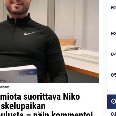
Nelonen
omiota suorittava Niko
iskelupaikan
ulusta – näin kommentoi