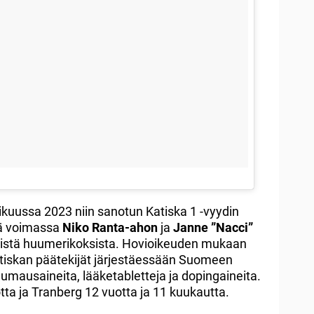
ikuussa 2023 niin sanotun Katiska 1 -vyydin
ää voimassa
Niko Ranta-ahon
ja
Janne ”Nacci”
eistä huumerikoksista. Hovioikeuden mukaan
atiskan päätekijät järjestäessään Suomeen
umausaineita, lääketabletteja ja dopingaineita.
ta ja Tranberg 12 vuotta ja 11 kuukautta.