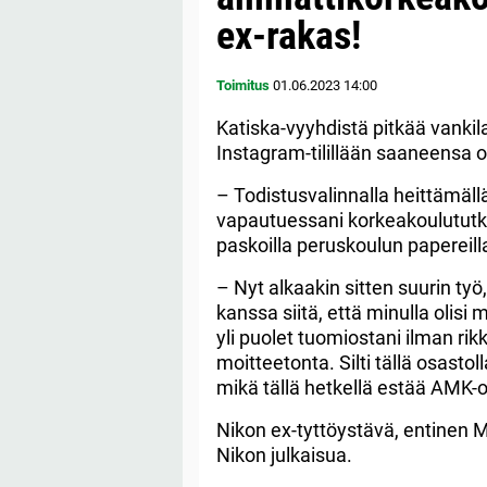
ex-rakas!
Toimitus
01.06.2023
14:00
Katiska-vyyhdistä pitkää vanki
Instagram-tilillään saaneensa
– Todistusvalinnalla heittämällä 
vapautuessani korkeakoulututkin
paskoilla peruskoulun papereill
– Nyt alkaakin sitten suurin työ
kanssa siitä, että minulla olisi 
yli puolet tuomiostani ilman rik
moitteetonta. Silti tällä osastol
mikä tällä hetkellä estää AMK-o
Nikon ex-tyttöystävä, entinen M
Nikon julkaisua.