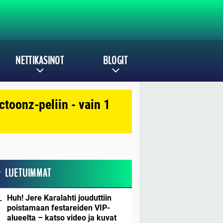
NETTIKASINOT
BLOGIT
toonz-peliin - vain 1
LUETUIMMAT
Huh! Jere Karalahti jouduttiin
poistamaan festareiden VIP-
alueelta – katso video ja kuvat