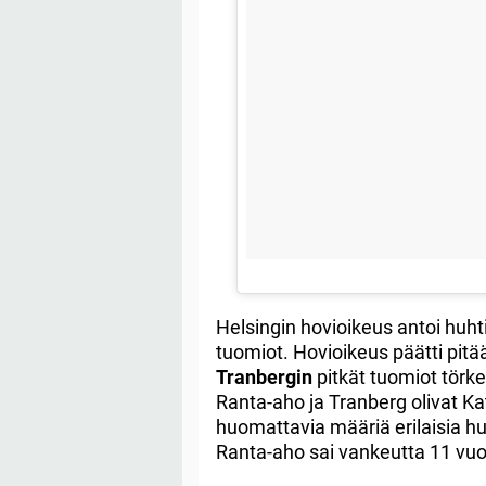
Helsingin hovioikeus antoi huht
tuomiot. Hovioikeus päätti pit
Tranbergin
pitkät tuomiot törk
Ranta-aho ja Tranberg olivat K
huomattavia määriä erilaisia hu
Ranta-aho sai vankeutta 11 vuot