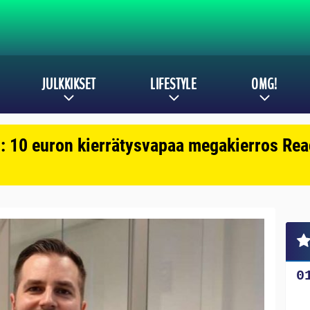
JULKKIKSET
LIFESTYLE
OMG!
: 10 euron kierrätysvapaa megakierros Reac