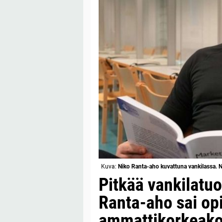
Kuva:
Niko Ranta-aho kuvattuna vankilassa. 
Pitkää vankilatu
Ranta-aho sai op
ammattikorkeako