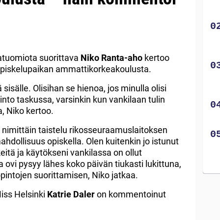
latuomiota suorittava
Niko Ranta-aho
kertoo
 opiskelupaikan ammattikorkeakoulusta.
sisälle. Olisihan se hienoa, jos minulla olisi
to taskussa, varsinkin kun vankilaan tulin
a, Niko kertoo.
, nimittäin taistelu rikosseuraamuslaitoksen
mahdollisuus opiskella. Olen kuitenkin jo istunut
keitä ja käytökseni vankilassa on ollut
la ovi pysyy lähes koko päivän tiukasti lukittuna,
pintojen suorittamisen, Niko jatkaa.
iss Helsinki
Katrie Daler
on kommentoinut