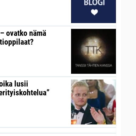
y – ovatko nämä
tioppilaat?
ika lusii
erityiskohtelua”