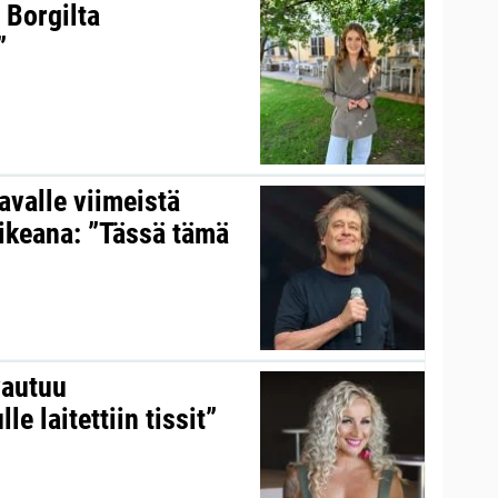
 Borgilta
”
valle viimeistä
aikeana: ”Tässä tämä
vautuu
le laitettiin tissit”