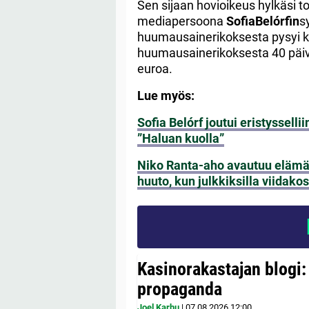
Sen sijaan hovioikeus hylkäsi tos
mediapersoona
Sofia
Belórfin
s
huumausainerikoksesta pysyi ku
huumausainerikoksesta 40 päiv
euroa.
Lue myös:
Sofia Belórf joutui eristyssell
”Haluan kuolla”
Niko Ranta-aho avautuu elämäs
huuto, kun julkkiksilla viidako
Kasinorakastajan blogi:
propaganda
Joel Karhu
|
07.08.2026
12:00