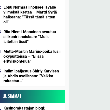
Eppu Normaali nousee lavalle
viimeistä kertaa – Martti Syrjä
haikeana: ”Tässä tämä sitten
oli”
Rita Niemi-Manninen avautuu
silikonirinnoistaan: ”Mulle
laitettiin tissit”
Mette-Maritin Marius-poika lusii
ökypuitteissa – ”Ei saa
erityiskohtelua”
Intiimi paljastus Shirly Karvisen
ja Ahdin avoliitosta: ”Vaikka
rakastan…”
UUSIMMAT
Kasinorakastajan blogi: