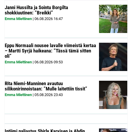
Janni Hussilta ja Sointu Borgilta
shokkiuutinen: ”Breikki”
Emma Miettinen
|
06.08.2026
16:47
Eppu Normaali nousee lavalle viimeistä kertaa
– Martti Syrjä haikeana: ”Tässä tämä sitten
oli”
Emma Miettinen
|
06.08.2026
09:53
Rita Niemi-Manninen avautuu
silikonirinnoistaan: ”Mulle laitettiin tissit”
Emma Miettinen
|
05.08.2026
23:43
Intiimi paljastus Shirly Karvisen ja Ahdin