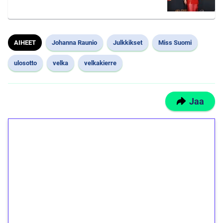
AIHEET
Johanna Raunio
Julkkikset
Miss Suomi
ulosotto
velka
velkakierre
Jaa
1€ = 10€ arvosta
ilmaiskierroksia ilman
kierrätystä!
Talleta 1€
Saat heti 50 ilmaiskierrosta Tuohi 1000 -
peliin (arvo 0,20€ per kierros)!