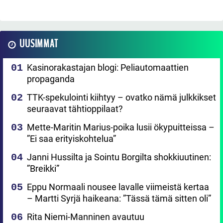
UUSIMMAT
Kasinorakastajan blogi: Peliautomaattien
propaganda
TTK-spekulointi kiihtyy – ovatko nämä julkkikset
seuraavat tähtioppilaat?
Mette-Maritin Marius-poika lusii ökypuitteissa –
”Ei saa erityiskohtelua”
Janni Hussilta ja Sointu Borgilta shokkiuutinen:
”Breikki”
Eppu Normaali nousee lavalle viimeistä kertaa
– Martti Syrjä haikeana: ”Tässä tämä sitten oli”
Rita Niemi-Manninen avautuu