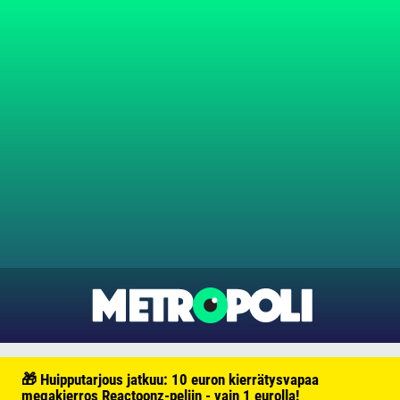
🎁 Huipputarjous jatkuu: 10 euron kierrätysvapaa
megakierros Reactoonz-peliin - vain 1 eurolla!