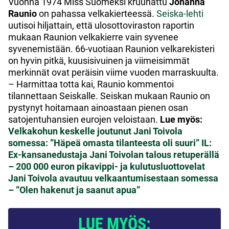
Vuonna 1974 Miss Suomeksi kruunattu
Johanna
Raunio
on pahassa velkakierteessä.
Seiska-lehti
uutisoi hiljattain, että ulosottoviraston raportin
mukaan Raunion velkakierre vain syvenee
syvenemistään. 66-vuotiaan Raunion velkarekisteri
on hyvin pitkä, kuusisivuinen ja viimeisimmät
merkinnät ovat peräisin viime vuoden marraskuulta.
– Harmittaa totta kai, Raunio kommentoi
tilannettaan Seiskalle. Seiskan mukaan Raunio on
pystynyt hoitamaan ainoastaan pienen osan
satojentuhansien eurojen veloistaan.
Lue myös:
Velkakohun keskelle joutunut Jani Toivola
somessa: ”Häpeä omasta tilanteesta oli suuri”
IL:
Ex-kansanedustaja Jani Toivolan talous retuperällä
– 200 000 euron pikavippi- ja kulutusluottovelat
Jani Toivola avautuu velkaantumisestaan somessa
– ”Olen hakenut ja saanut apua”
LUE MYÖS: