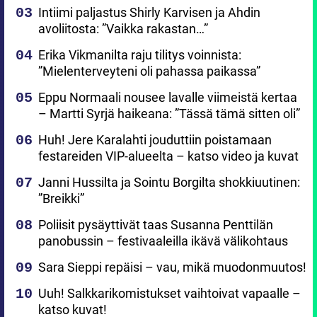
Intiimi paljastus Shirly Karvisen ja Ahdin
avoliitosta: ”Vaikka rakastan…”
Erika Vikmanilta raju tilitys voinnista:
”Mielenterveyteni oli pahassa paikassa”
Eppu Normaali nousee lavalle viimeistä kertaa
– Martti Syrjä haikeana: ”Tässä tämä sitten oli”
Huh! Jere Karalahti jouduttiin poistamaan
festareiden VIP-alueelta – katso video ja kuvat
Janni Hussilta ja Sointu Borgilta shokkiuutinen:
”Breikki”
Poliisit pysäyttivät taas Susanna Penttilän
panobussin – festivaaleilla ikävä välikohtaus
Sara Sieppi repäisi – vau, mikä muodonmuutos!
Uuh! Salkkarikomistukset vaihtoivat vapaalle –
katso kuvat!