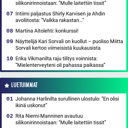
silikonirinnoistaan: ”Mulle laitettiin tissit”
Intiimi paljastus Shirly Karvisen ja Ahdin
avoliitosta: ”Vaikka rakastan…”
Martina Aitolehti: konkurssi!
Näyttelijä Kari Sorvali on kuollut – puoliso Miitta
Sorvali kertoo viimeisistä kuukausista
Erika Vikmanilta raju tilitys voinnista:
”Mielenterveyteni oli pahassa paikassa”
LUETUIMMAT
Johanna Harlinilta surullinen ulostulo: ”En olisi
ikinä uskonut”
Rita Niemi-Manninen avautuu
silikonirinnoistaan: ”Mulle laitettiin tissit”