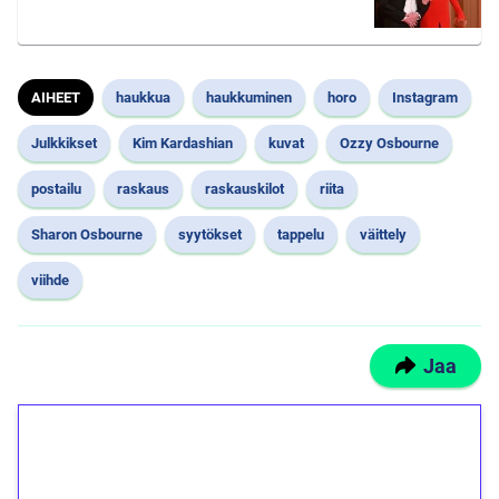
AIHEET
haukkua
haukkuminen
horo
Instagram
Julkkikset
Kim Kardashian
kuvat
Ozzy Osbourne
postailu
raskaus
raskauskilot
riita
Sharon Osbourne
syytökset
tappelu
väittely
viihde
Jaa
1€ = 10€ arvosta
ilmaiskierroksia ilman