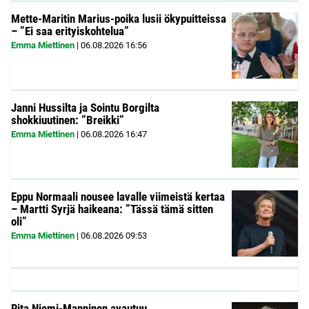
Mette-Maritin Marius-poika lusii ökypuitteissa
– ”Ei saa erityiskohtelua”
Emma Miettinen
|
06.08.2026
16:56
Janni Hussilta ja Sointu Borgilta
shokkiuutinen: ”Breikki”
Emma Miettinen
|
06.08.2026
16:47
Eppu Normaali nousee lavalle viimeistä kertaa
– Martti Syrjä haikeana: ”Tässä tämä sitten
oli”
Emma Miettinen
|
06.08.2026
09:53
Rita Niemi-Manninen avautuu