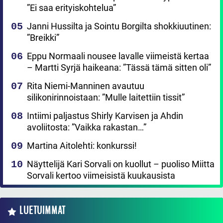
”Ei saa erityiskohtelua”
Janni Hussilta ja Sointu Borgilta shokkiuutinen:
”Breikki”
Eppu Normaali nousee lavalle viimeistä kertaa
– Martti Syrjä haikeana: ”Tässä tämä sitten oli”
Rita Niemi-Manninen avautuu
silikonirinnoistaan: ”Mulle laitettiin tissit”
Intiimi paljastus Shirly Karvisen ja Ahdin
avoliitosta: ”Vaikka rakastan…”
Martina Aitolehti: konkurssi!
Näyttelijä Kari Sorvali on kuollut – puoliso Miitta
Sorvali kertoo viimeisistä kuukausista
LUETUIMMAT