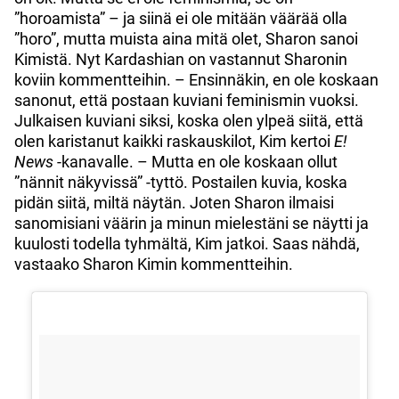
”horoamista” – ja siinä ei ole mitään väärää olla
”horo”, mutta muista aina mitä olet, Sharon sanoi
Kimistä. Nyt Kardashian on vastannut Sharonin
koviin kommentteihin. – Ensinnäkin, en ole koskaan
sanonut, että postaan kuviani feminismin vuoksi.
Julkaisen kuviani siksi, koska olen ylpeä siitä, että
olen karistanut kaikki raskauskilot, Kim kertoi
E!
News
-kanavalle. – Mutta en ole koskaan ollut
”nännit näkyvissä” -tyttö. Postailen kuvia, koska
pidän siitä, miltä näytän. Joten Sharon ilmaisi
sanomisiani väärin ja minun mielestäni se näytti ja
kuulosti todella tyhmältä, Kim jatkoi. Saas nähdä,
vastaako Sharon Kimin kommentteihin.