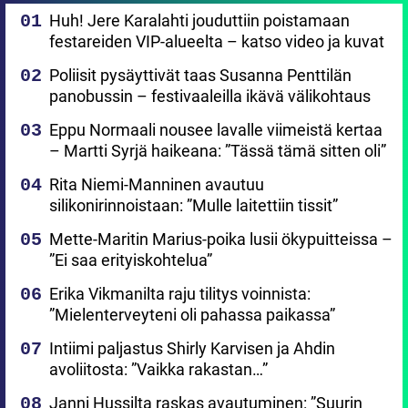
Huh! Jere Karalahti jouduttiin poistamaan
festareiden VIP-alueelta – katso video ja kuvat
Poliisit pysäyttivät taas Susanna Penttilän
panobussin – festivaaleilla ikävä välikohtaus
Eppu Normaali nousee lavalle viimeistä kertaa
– Martti Syrjä haikeana: ”Tässä tämä sitten oli”
Rita Niemi-Manninen avautuu
silikonirinnoistaan: ”Mulle laitettiin tissit”
Mette-Maritin Marius-poika lusii ökypuitteissa –
”Ei saa erityiskohtelua”
Erika Vikmanilta raju tilitys voinnista:
”Mielenterveyteni oli pahassa paikassa”
Intiimi paljastus Shirly Karvisen ja Ahdin
avoliitosta: ”Vaikka rakastan…”
Janni Hussilta raskas avautuminen: ”Suurin