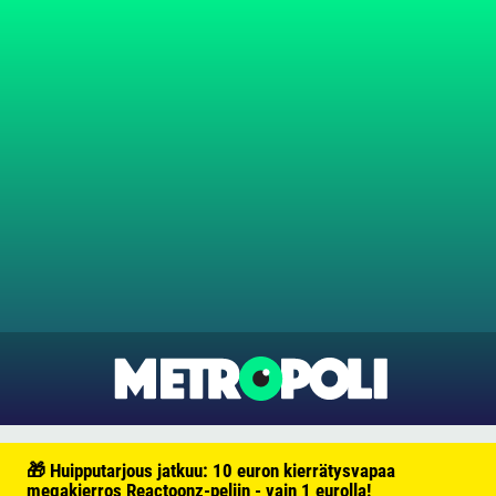
🎁 Huipputarjous jatkuu: 10 euron kierrätysvapaa
megakierros Reactoonz-peliin - vain 1 eurolla!