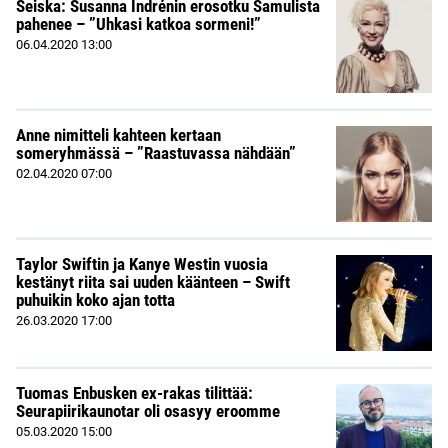
Seiska: Susanna Indrénin erosotku Samulista
pahenee – ”Uhkasi katkoa sormeni!”
06.04.2020
13:00
Anne nimitteli kahteen kertaan
someryhmässä – ”Raastuvassa nähdään”
02.04.2020
07:00
Taylor Swiftin ja Kanye Westin vuosia
kestänyt riita sai uuden käänteen – Swift
puhuikin koko ajan totta
26.03.2020
17:00
Tuomas Enbusken ex-rakas tilittää:
Seurapiirikaunotar oli osasyy eroomme
05.03.2020
15:00