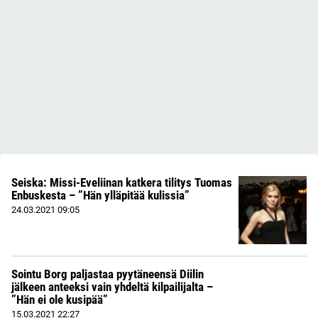
Seiska: Missi-Eveliinan katkera tilitys Tuomas
Enbuskesta – ”Hän ylläpitää kulissia”
24.03.2021
09:05
Sointu Borg paljastaa pyytäneensä Diilin
jälkeen anteeksi vain yhdeltä kilpailijalta –
”Hän ei ole kusipää”
15.03.2021
22:27