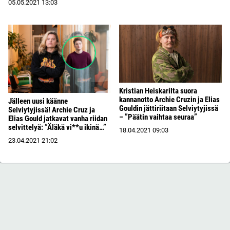
05.05.2021
13:03
Kristian Heiskarilta suora
kannanotto Archie Cruzin ja Elias
Jälleen uusi käänne
Gouldin jättiriitaan Selviytyjissä
Selviytyjissä! Archie Cruz ja
– ”Päätin vaihtaa seuraa”
Elias Gould jatkavat vanha riidan
selvittelyä: ”Äläkä vi**u ikinä…”
18.04.2021
09:03
23.04.2021
21:02