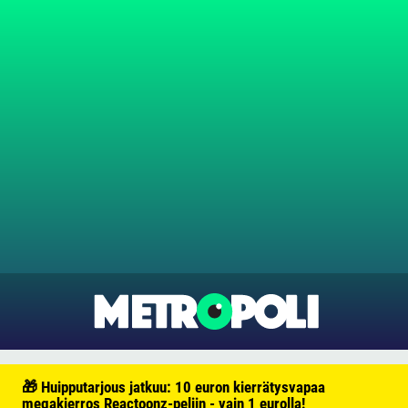
🎁 Huipputarjous jatkuu: 10 euron kierrätysvapaa
megakierros Reactoonz-peliin - vain 1 eurolla!