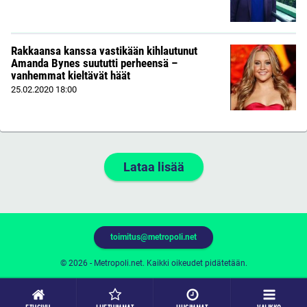
Rakkaansa kanssa vastikään kihlautunut
Amanda Bynes suututti perheensä –
vanhemmat kieltävät häät
25.02.2020
18:00
Lataa lisää
toimitus@metropoli.net
© 2026 - Metropoli.net. Kaikki oikeudet pidätetään.