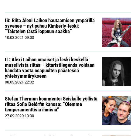
IS: Riita Alexi Laihon hautaamisen ympärillä
syvenee – nyt puhuu Kimberly-leski:
”Taistelen tästä loppuun saakka”
10.03.2021
09:03
IL: Alexi Laihon omaiset ja leski keskellä
massiivista riitaa – kitaristilegenda voidaan
haudata vasta osapuolten päästessä
yhteisymmärykseen
08.03.2021
22:02
Stefan Therman kommentoi Seiskalle yöllistä
riitaa Sofia Belórfin kanssa: ”Olemme
temperamenttisia ihmisiä”
27.09.2020
10:00