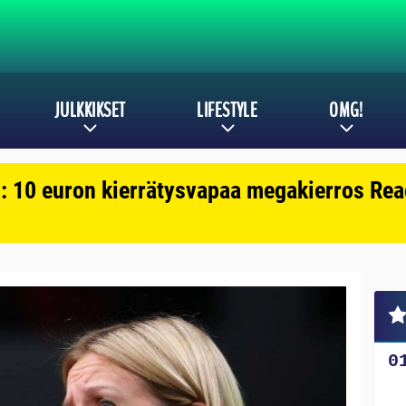
JULKKIKSET
LIFESTYLE
OMG!
: 10 euron kierrätysvapaa megakierros Reac