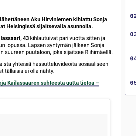
 lähettäneen Aku Hirviniemen kihlattu Sonja
at Helsingissä sijaitsevalla asunnolla.
ilassaari, 43
kihlautuivat pari vuotta sitten ja
uun lopussa. Lapsen syntymän jälkeen Sonja
uureen puutaloon, joka sijaitsee Riihimäellä.
lkaista yhteisiä hassutteluvideoita sosiaaliseen
tällaisia ei olla nähty.
ja Kailassaaren suhteesta uutta tietoa –