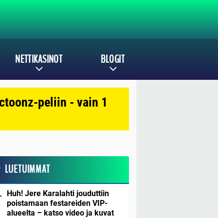
NETTIKASINOT
BLOGIT
toonz-peliin - vain 1
LUETUIMMAT
Huh! Jere Karalahti jouduttiin
poistamaan festareiden VIP-
alueelta – katso video ja kuvat