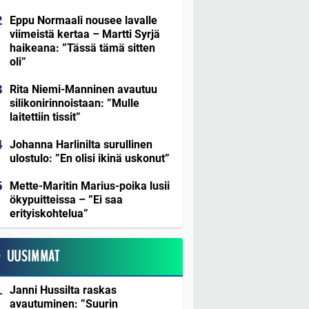
Eppu Normaali nousee lavalle
viimeistä kertaa – Martti Syrjä
haikeana: ”Tässä tämä sitten
oli”
Rita Niemi-Manninen avautuu
silikonirinnoistaan: ”Mulle
laitettiin tissit”
Johanna Harlinilta surullinen
ulostulo: ”En olisi ikinä uskonut”
Mette-Maritin Marius-poika lusii
ökypuitteissa – ”Ei saa
erityiskohtelua”
UUSIMMAT
Janni Hussilta raskas
avautuminen: ”Suurin