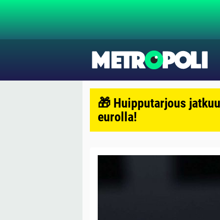
🎁 Huipputarjous jatkuu
eurolla!