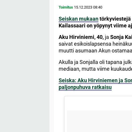
Toimitus
15.12.2023
08:40
Seiskan mukaan
törkyviestejä
Kailassaari on yöpynyt viime aj
Aku Hirviniemi, 40,
ja
Sonja Ka
saivat esikoislapsensa heinäk
muutti asumaan Akun ostamaan s
Akulla ja Sonjalla oli tapana ju
mediaan, mutta viime kuukaudet 
Seiska: Aku Hirviniemen ja Son
paljonpuhuva ratkaisu