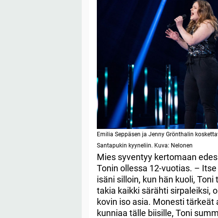
Emilia Seppäsen ja Jenny Grönthalin kosketta
Santapukin kyyneliin. Kuva: Nelonen
Mies syventyy kertomaan edes
Tonin ollessa 12-vuotias. – Its
isäni silloin, kun hän kuoli, To
takia kaikki särähti sirpaleiksi, 
kovin iso asia. Monesti tärkeät as
kunniaa tälle biisille, Toni sum