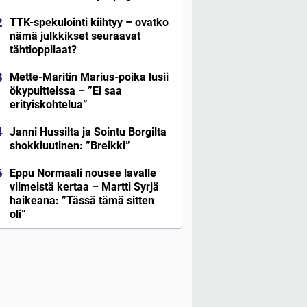
TTK-spekulointi kiihtyy – ovatko
nämä julkkikset seuraavat
tähtioppilaat?
Mette-Maritin Marius-poika lusii
ökypuitteissa – ”Ei saa
erityiskohtelua”
Janni Hussilta ja Sointu Borgilta
shokkiuutinen: ”Breikki”
Eppu Normaali nousee lavalle
viimeistä kertaa – Martti Syrjä
haikeana: ”Tässä tämä sitten
oli”