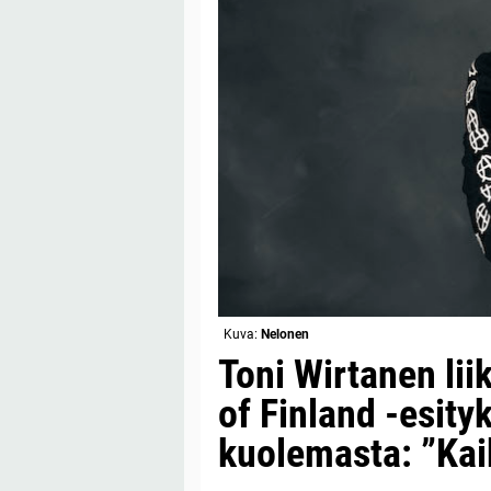
Kuva:
Nelonen
Toni Wirtanen lii
of Finland -esity
kuolemasta: ”Kaik