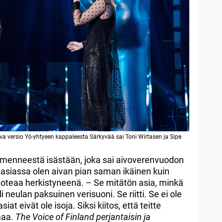
va versio Yö-yhtyeen kappaleesta Särkyvää sai Toni Wirtasen ja Sipe
menneestä isästään, joka sai aivoverenvuodon
e asiassa olen aivan pian saman ikäinen kuin
ni toteaa herkistyneenä. – Se mitätön asia, minkä
oli neulan paksuinen verisuoni. Se riitti. Se ei ole
iat eivät ole isoja. Siksi kiitos, että teitte
maa.
The Voice of Finland perjantaisin ja