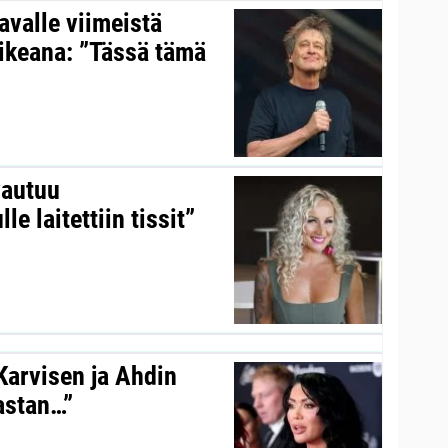
valle viimeistä
aikeana: ”Tässä tämä
vautuu
le laitettiin tissit”
 Karvisen ja Ahdin
kastan…”