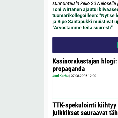
sunnuntaisin kello 20 Nelosella
Toni Wirtanen ajautui kiivaas
tuomarikollegoilleen: ”Nyt se le
ja Sipe Santapukki muistivat u
”Arvostamme teitä suuresti”
Kasinorakastajan blogi:
propaganda
Joel Karhu
|
07.08.2026
12:00
TTK-spekulointi kiihty
julkkikset seuraavat täh