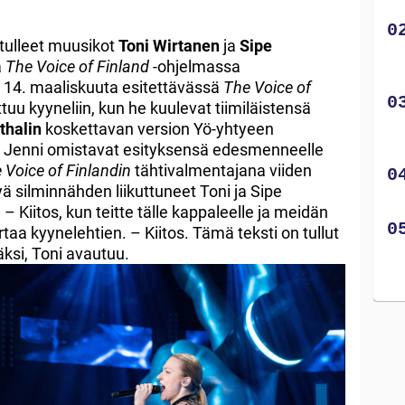
tulleet muusikot
Toni Wirtanen
ja
Sipe
a
The Voice of Finland
-ohjelmassa
 14. maaliskuuta esitettävässä
The Voice of
ttuu kyyneliin, kun he kuulevat tiimiläistensä
thalin
koskettavan version Yö-yhtyeen
ja Jenni omistavat esityksensä edesmenneelle
 Voice of Finlandin
tähtivalmentajana viiden
ä silminnähden liikuttuneet Toni ja Sipe
. – Kiitos, kun teitte tälle kappaleelle ja meidän
taa kyynelehtien. – Kiitos. Tämä teksti on tullut
äksi, Toni avautuu.