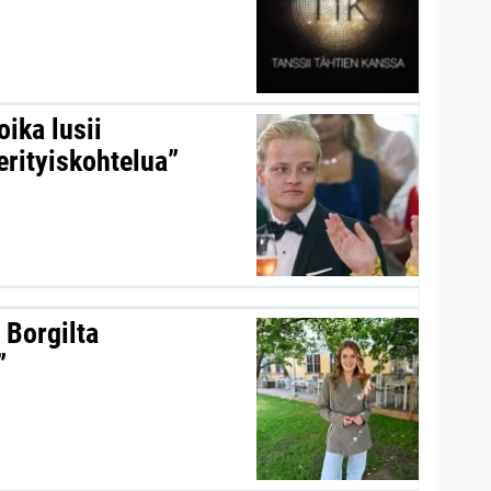
ika lusii
erityiskohtelua”
 Borgilta
”