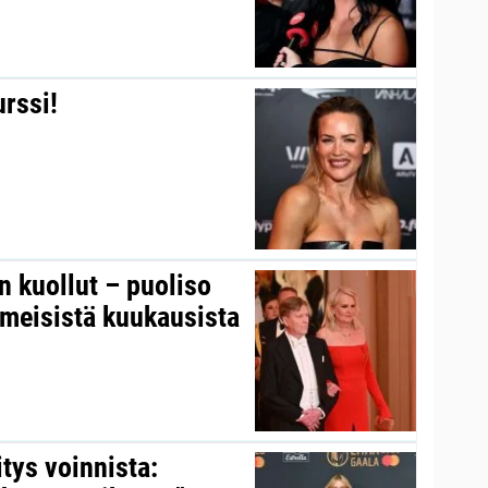
urssi!
on kuollut – puoliso
iimeisistä kuukausista
itys voinnista: