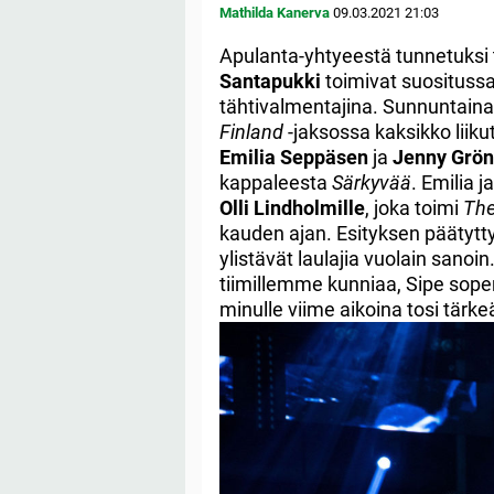
Mathilda Kanerva
09.03.2021
21:03
Apulanta-yhtyeestä tunnetuksi 
Santapukki
toimivat suosituss
tähtivalmentajina. Sunnuntaina
Finland
-jaksossa kaksikko liiku
Emilia Seppäsen
ja
Jenny Grön
kappaleesta
Särkyvää
. Emilia 
Olli Lindholmille
, joka toimi
The
kauden ajan. Esityksen päätytty
ylistävät laulajia vuolain sanoin
tiimillemme kunniaa, Sipe soper
minulle viime aikoina tosi tärke