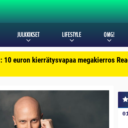
JULKKIKSET
LIFESTYLE
OMG!
: 10 euron kierrätysvapaa megakierros Reac