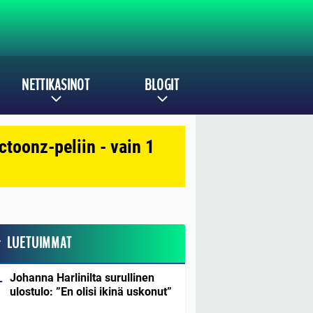
NETTIKASINOT
BLOGIT
toonz-peliin - vain 1
LUETUIMMAT
Johanna Harlinilta surullinen
ulostulo: ”En olisi ikinä uskonut”