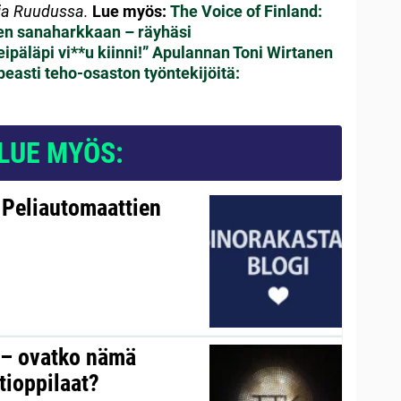
 ja Ruudussa.
Lue myös:
The Voice of Finland:
een sanaharkkaan – räyhäsi
ipäläpi vi**u kiinni!”
Apulannan Toni Wirtanen
peasti teho-osaston työntekijöitä:
LUE MYÖS:
 Peliautomaattien
y – ovatko nämä
tioppilaat?