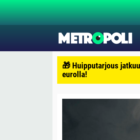
🎁 Huipputarjous jatkuu
eurolla!