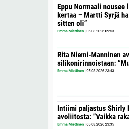
Eppu Normaali nousee la
kertaa – Martti Syrjä h
sitten oli”
Emma Miettinen
|
06.08.2026
09:53
Rita Niemi-Manninen a
silikonirinnoistaan: ”Mul
Emma Miettinen
|
05.08.2026
23:43
Intiimi paljastus Shirly
avoliitosta: ”Vaikka ra
Emma Miettinen
|
05.08.2026
23:35