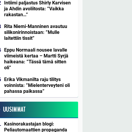
Intiimi paljastus Shirly Karvisen
ja Ahdin avoliitosta: ”Vaikka
rakastan…”
Rita Niemi-Manninen avautuu
silikonirinnoistaan: ”Mulle
laitettiin tissit”
Eppu Normaali nousee lavalle
viimeistä kertaa – Martti Syrjä
haikeana: ”Tässä tämä sitten
oli”
Erika Vikmanilta raju tilitys
voinnista: ”Mielenterveyteni oli
pahassa paikassa”
UUSIMMAT
Kasinorakastajan blogi:
Peliautomaattien propaganda