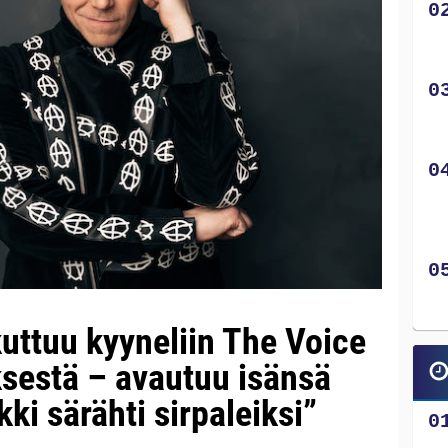
kuttuu kyyneliin The Voice
ksestä – avautuu isänsä
ki särähti sirpaleiksi”