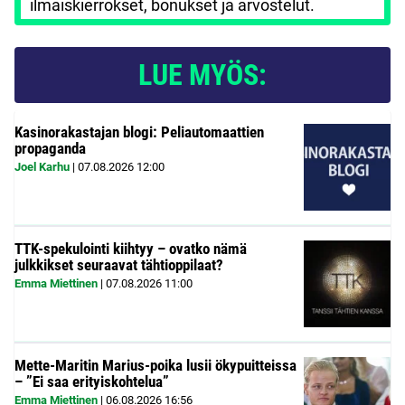
ilmaiskierrokset, bonukset ja arvostelut.
LUE MYÖS:
Kasinorakastajan blogi: Peliautomaattien
propaganda
Joel Karhu
|
07.08.2026
12:00
TTK-spekulointi kiihtyy – ovatko nämä
julkkikset seuraavat tähtioppilaat?
Emma Miettinen
|
07.08.2026
11:00
Mette-Maritin Marius-poika lusii ökypuitteissa
– ”Ei saa erityiskohtelua”
Emma Miettinen
|
06.08.2026
16:56