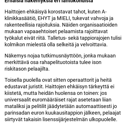
Erilaisia näkemyksiä eri lähtökohdista
Haittojen ehkäisyä korostavat tahot, kuten A-
klinikkasäätiö, EHYT ja MIELI, tukevat vahvoja ja
rakenteellisia rajoituksia. Näiden organisaatioiden
mukaan vapaaehtoiset pelaamista rajoittavat
työkalut eivät riitä. Talletus- sekä tappiorajojen tulisi
kolmikon mielestä olla selkeitä ja velvoittavia.
Näkemys nojaa tutkimusnäyttöön, jonka mukaan
merkittävä osa rahapelituotoista tulee ison
riskitason pelaajilta.
Toisella puolella ovat sitten operaattorit ja heitä
edustavat juristit. Haittojen ehkäisyn tärkeyttä ei
kiistetä, mutta heidän huolensa on toinen: jos
universaalit euromääräiset rajat asetetaan liian
mataliksi ja pelitilit jäädytetään automaattisesti jo
parinsadan euron kuukausitappion jälkeen, pelaajat
siirtyvät takaisin lisenssijärjestelmän ulkopuolelle.