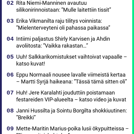
Rita Niemi-Manninen avautuu
silikonirinnoistaan: ”Mulle laitettiin tissit”
Erika Vikmanilta raju tilitys voinnista:
”Mielenterveyteni oli pahassa paikassa”
Intiimi paljastus Shirly Karvisen ja Ahdin
avoliitosta: ”Vaikka rakastan…”
Uuh! Salkkarikomistukset vaihtoivat vapaalle –
katso kuvat!
Eppu Normaali nousee lavalle viimeistä kertaa
– Martti Syrjä haikeana: ”Tässä tämä sitten oli”
Huh! Jere Karalahti jouduttiin poistamaan
festareiden VIP-alueelta – katso video ja kuvat
Janni Hussilta ja Sointu Borgilta shokkiuutinen:
”Breikki”
Mette-Maritin Marius-poika lusii ökypuitteissa –