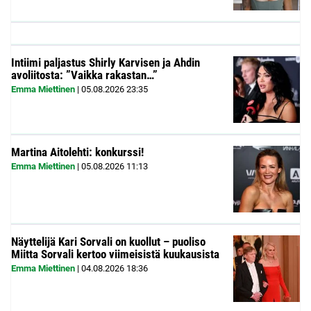
Intiimi paljastus Shirly Karvisen ja Ahdin
avoliitosta: ”Vaikka rakastan…”
Emma Miettinen
|
05.08.2026
23:35
Martina Aitolehti: konkurssi!
Emma Miettinen
|
05.08.2026
11:13
Näyttelijä Kari Sorvali on kuollut – puoliso
Miitta Sorvali kertoo viimeisistä kuukausista
Emma Miettinen
|
04.08.2026
18:36