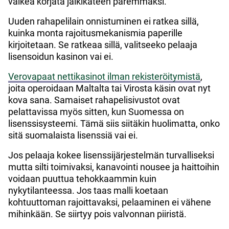
vaikea korjata jälkikäteen paremmaksi.
Uuden rahapelilain onnistuminen ei ratkea sillä,
kuinka monta rajoitusmekanismia paperille
kirjoitetaan. Se ratkeaa sillä, valitseeko pelaaja
lisensoidun kasinon vai ei.
Verovapaat nettikasinot ilman rekisteröitymistä
,
joita operoidaan Maltalta tai Virosta käsin ovat nyt
kova sana. Samaiset rahapelisivustot ovat
pelattavissa myös sitten, kun Suomessa on
lisenssisysteemi. Tämä siis siitäkin huolimatta, onko
sitä suomalaista lisenssiä vai ei.
Jos pelaaja kokee lisenssijärjestelmän turvalliseksi
mutta silti toimivaksi, kanavointi nousee ja haittoihin
voidaan puuttua tehokkaammin kuin
nykytilanteessa. Jos taas malli koetaan
kohtuuttoman rajoittavaksi, pelaaminen ei vähene
mihinkään. Se siirtyy pois valvonnan piiristä.