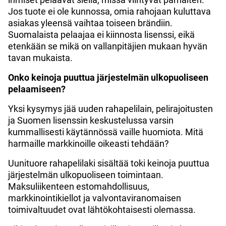
Jos tuote ei ole kunnossa, omia rahojaan kuluttava
asiakas yleensä vaihtaa toiseen brändiin.
Suomalaista pelaajaa ei kiinnosta lisenssi, eikä
etenkään se mikä on vallanpitäjien mukaan hyvän
tavan mukaista.
Onko keinoja puuttua järjestelmän ulkopuoliseen
pelaamiseen?
Yksi kysymys jää uuden rahapelilain, pelirajoitusten
ja Suomen lisenssin keskustelussa varsin
kummallisesti käytännössä vaille huomiota. Mitä
harmaille markkinoille oikeasti tehdään?
Uunituore rahapelilaki sisältää toki keinoja puuttua
järjestelmän ulkopuoliseen toimintaan.
Maksuliikenteen estomahdollisuus,
markkinointikiellot ja valvontaviranomaisen
toimivaltuudet ovat lähtökohtaisesti olemassa.