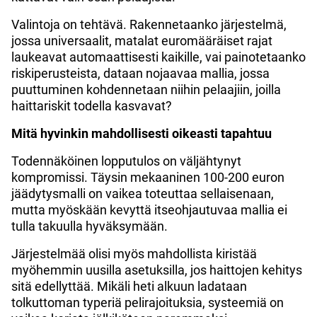
Valintoja on tehtävä. Rakennetaanko järjestelmä,
jossa universaalit, matalat euromääräiset rajat
laukeavat automaattisesti kaikille, vai painotetaanko
riskiperusteista, dataan nojaavaa mallia, jossa
puuttuminen kohdennetaan niihin pelaajiin, joilla
haittariskit todella kasvavat?
Mitä hyvinkin mahdollisesti oikeasti tapahtuu
Todennäköinen lopputulos on väljähtynyt
kompromissi. Täysin mekaaninen 100-200 euron
jäädytysmalli on vaikea toteuttaa sellaisenaan,
mutta myöskään kevyttä itseohjautuvaa mallia ei
tulla takuulla hyväksymään.
Järjestelmää olisi myös mahdollista kiristää
myöhemmin uusilla asetuksilla, jos haittojen kehitys
sitä edellyttää. Mikäli heti alkuun ladataan
tolkuttoman typeriä pelirajoituksia, systeemiä on