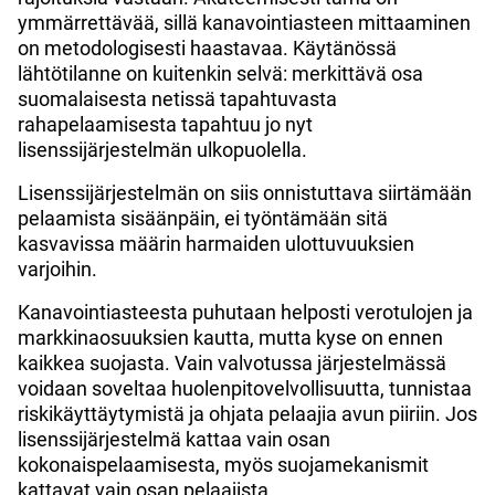
ymmärrettävää, sillä kanavointiasteen mittaaminen
on metodologisesti haastavaa. Käytänössä
lähtötilanne on kuitenkin selvä: merkittävä osa
suomalaisesta netissä tapahtuvasta
rahapelaamisesta tapahtuu jo nyt
lisenssijärjestelmän ulkopuolella.
Lisenssijärjestelmän on siis onnistuttava siirtämään
pelaamista sisäänpäin, ei työntämään sitä
kasvavissa määrin harmaiden ulottuvuuksien
varjoihin.
Kanavointiasteesta puhutaan helposti verotulojen ja
markkinaosuuksien kautta, mutta kyse on ennen
kaikkea suojasta. Vain valvotussa järjestelmässä
voidaan soveltaa huolenpitovelvollisuutta, tunnistaa
riskikäyttäytymistä ja ohjata pelaajia avun piiriin. Jos
lisenssijärjestelmä kattaa vain osan
kokonaispelaamisesta, myös suojamekanismit
kattavat vain osan pelaajista.