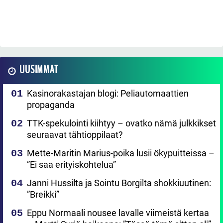
UUSIMMAT
Kasinorakastajan blogi: Peliautomaattien
propaganda
TTK-spekulointi kiihtyy – ovatko nämä julkkikset
seuraavat tähtioppilaat?
Mette-Maritin Marius-poika lusii ökypuitteissa –
”Ei saa erityiskohtelua”
Janni Hussilta ja Sointu Borgilta shokkiuutinen:
”Breikki”
Eppu Normaali nousee lavalle viimeistä kertaa