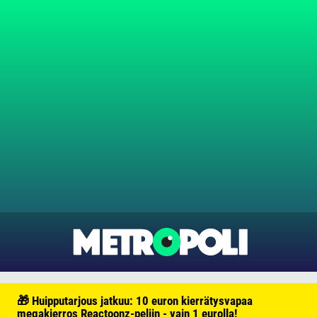
🎁 Huipputarjous jatkuu: 10 euron kierrätysvapaa
megakierros Reactoonz-peliin - vain 1 eurolla!