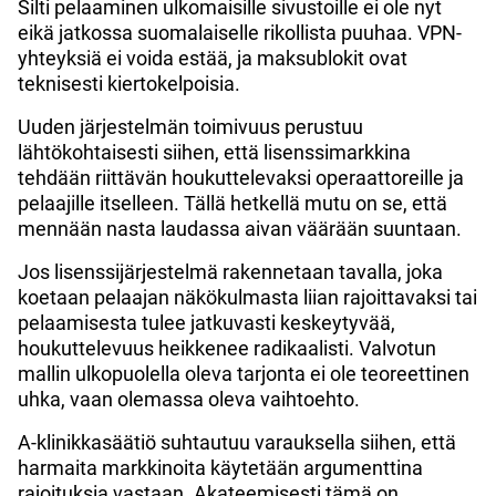
Silti pelaaminen ulkomaisille sivustoille ei ole nyt
eikä jatkossa suomalaiselle rikollista puuhaa. VPN-
yhteyksiä ei voida estää, ja maksublokit ovat
teknisesti kiertokelpoisia.
Uuden järjestelmän toimivuus perustuu
lähtökohtaisesti siihen, että lisenssimarkkina
tehdään riittävän houkuttelevaksi operaattoreille ja
pelaajille itselleen. Tällä hetkellä mutu on se, että
mennään nasta laudassa aivan väärään suuntaan.
Jos lisenssijärjestelmä rakennetaan tavalla, joka
koetaan pelaajan näkökulmasta liian rajoittavaksi tai
pelaamisesta tulee jatkuvasti keskeytyvää,
houkuttelevuus heikkenee radikaalisti. Valvotun
mallin ulkopuolella oleva tarjonta ei ole teoreettinen
uhka, vaan olemassa oleva vaihtoehto.
A-klinikkasäätiö suhtautuu varauksella siihen, että
harmaita markkinoita käytetään argumenttina
rajoituksia vastaan. Akateemisesti tämä on