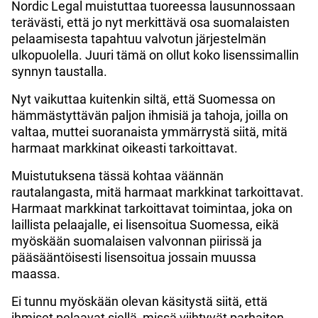
Nordic Legal muistuttaa tuoreessa lausunnossaan
terävästi, että jo nyt merkittävä osa suomalaisten
pelaamisesta tapahtuu valvotun järjestelmän
ulkopuolella. Juuri tämä on ollut koko lisenssimallin
synnyn taustalla.
Nyt vaikuttaa kuitenkin siltä, että Suomessa on
hämmästyttävän paljon ihmisiä ja tahoja, joilla on
valtaa, muttei suoranaista ymmärrystä siitä, mitä
harmaat markkinat oikeasti tarkoittavat.
Muistutuksena tässä kohtaa väännän
rautalangasta, mitä harmaat markkinat tarkoittavat.
Harmaat markkinat tarkoittavat toimintaa, joka on
laillista pelaajalle, ei lisensoitua Suomessa, eikä
myöskään suomalaisen valvonnan piirissä ja
pääsääntöisesti lisensoitua jossain muussa
maassa.
Ei tunnu myöskään olevan käsitystä siitä, että
ihmiset pelaavat siellä, missä viihtyvät parhaiten.