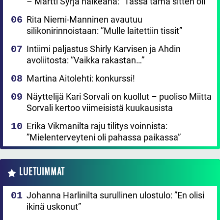
– Martti Syrjä haikeana: ”Tässä tämä sitten oli”
Rita Niemi-Manninen avautuu
silikonirinnoistaan: ”Mulle laitettiin tissit”
Intiimi paljastus Shirly Karvisen ja Ahdin
avoliitosta: ”Vaikka rakastan…”
Martina Aitolehti: konkurssi!
Näyttelijä Kari Sorvali on kuollut – puoliso Miitta
Sorvali kertoo viimeisistä kuukausista
Erika Vikmanilta raju tilitys voinnista:
”Mielenterveyteni oli pahassa paikassa”
LUETUIMMAT
Johanna Harlinilta surullinen ulostulo: ”En olisi
ikinä uskonut”