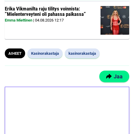
Erika Vikmanilta raju tilitys voinnista:
”Mielenterveyteni oli pahassa paikassa”
Emma Miettinen
|
04.08.2026
12:17
AIHEET
Kasinorakastaja
kasinorakastaja
Jaa
1€ = 10€ arvosta
ilmaiskierroksia ilman
kierrätystä!
Talleta 1€