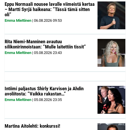
Eppu Normaali nousee lavalle viimeistä kertaa
– Martti Syrjä haikeana: ”Tässä tämä sitten
oli”
Emma Miettinen
|
06.08.2026
09:53
Rita Niemi-Manninen avautuu
silikonirinnoistaan: ”Mulle laitettiin tissit”
Emma Miettinen
|
05.08.2026
23:43
Intiimi paljastus Shirly Karvisen ja Ahdin
avoliitosta: ”Vaikka rakastan…”
Emma Miettinen
|
05.08.2026
23:35
Martina Aitolehti: konkurssi!