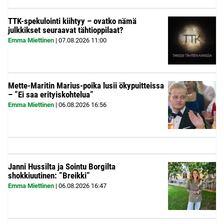
TTK-spekulointi kiihtyy – ovatko nämä
julkkikset seuraavat tähtioppilaat?
Emma Miettinen
|
07.08.2026
11:00
Mette-Maritin Marius-poika lusii ökypuitteissa
– ”Ei saa erityiskohtelua”
Emma Miettinen
|
06.08.2026
16:56
Janni Hussilta ja Sointu Borgilta
shokkiuutinen: ”Breikki”
Emma Miettinen
|
06.08.2026
16:47