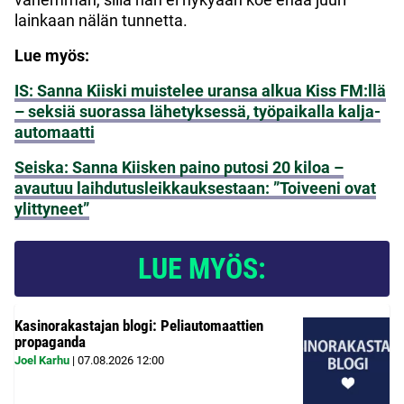
lainkaan nälän tunnetta.
Lue myös:
IS: Sanna Kiiski muistelee uransa alkua Kiss FM:llä
– seksiä suorassa lähetyksessä, työpaikalla kalja-
automaatti
Seiska: Sanna Kiisken paino putosi 20 kiloa –
avautuu laihdutusleikkauksestaan: ”Toiveeni ovat
ylittyneet”
LUE MYÖS:
Kasinorakastajan blogi: Peliautomaattien
propaganda
Joel Karhu
|
07.08.2026
12:00