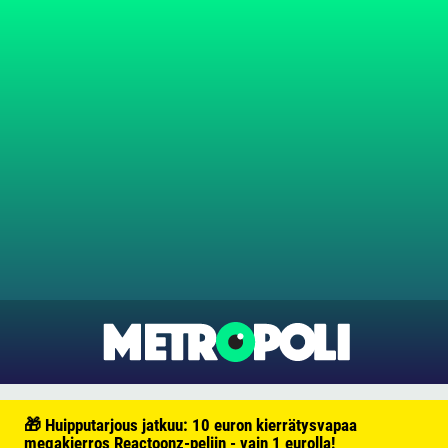
🎁 Huipputarjous jatkuu: 10 euron kierrätysvapaa
megakierros Reactoonz-peliin - vain 1 eurolla!