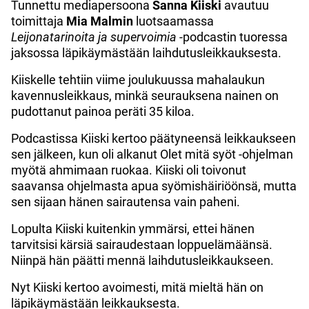
Tunnettu mediapersoona
Sanna
Kiiski
avautuu
toimittaja
Mia
Malmin
luotsaamassa
Leijonatarinoita ja supervoimia
-podcastin tuoressa
jaksossa läpikäymästään laihdutusleikkauksesta.
Kiiskelle tehtiin viime joulukuussa mahalaukun
kavennusleikkaus, minkä seurauksena nainen on
pudottanut painoa peräti 35 kiloa.
Podcastissa Kiiski kertoo päätyneensä leikkaukseen
sen jälkeen, kun oli alkanut Olet mitä syöt -ohjelman
myötä ahmimaan ruokaa. Kiiski oli toivonut
saavansa ohjelmasta apua syömishäiriöönsä, mutta
sen sijaan hänen sairautensa vain paheni.
Lopulta Kiiski kuitenkin ymmärsi, ettei hänen
tarvitsisi kärsiä sairaudestaan loppuelämäänsä.
Niinpä hän päätti mennä laihdutusleikkaukseen.
Nyt Kiiski kertoo avoimesti, mitä mieltä hän on
läpikäymästään leikkauksesta.