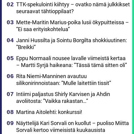
TTK-spekulointi kiihtyy – ovatko nämä julkkikset
seuraavat tähtioppilaat?
Mette-Maritin Marius-poika lusii ökypuitteissa –
”Ei saa erityiskohtelua”
Janni Hussilta ja Sointu Borgilta shokkiuutinen:
”Breikki”
Eppu Normaali nousee lavalle viimeistä kertaa
– Martti Syrjä haikeana: ”Tässä tämä sitten oli”
Rita Niemi-Manninen avautuu
silikonirinnoistaan: ”Mulle laitettiin tissit”
Intiimi paljastus Shirly Karvisen ja Ahdin
avoliitosta: ”Vaikka rakastan…”
Martina Aitolehti: konkurssi!
Näyttelijä Kari Sorvali on kuollut – puoliso Miitta
Sorvali kertoo viimeisistä kuukausista