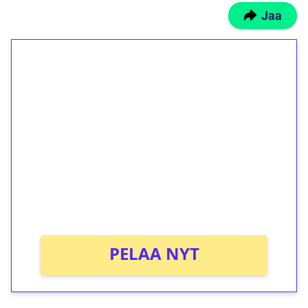
Jaa
1€ = 10€ arvosta
ilmaiskierroksia ilman
kierrätystä!
Talleta 1€
Saat heti 50 ilmaiskierrosta Tuohi 1000 -
peliin (arvo 0,20€ per kierros)!
Ei kierrätysvaatimusta!
PELAA NYT