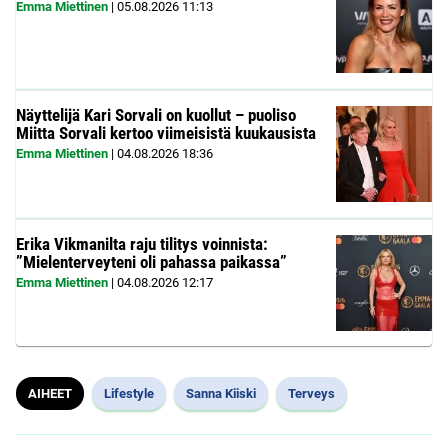
Emma Miettinen
|
05.08.2026
11:13
Näyttelijä Kari Sorvali on kuollut – puoliso
Miitta Sorvali kertoo viimeisistä kuukausista
Emma Miettinen
|
04.08.2026
18:36
Erika Vikmanilta raju tilitys voinnista:
”Mielenterveyteni oli pahassa paikassa”
Emma Miettinen
|
04.08.2026
12:17
AIHEET
Lifestyle
Sanna Kiiski
Terveys