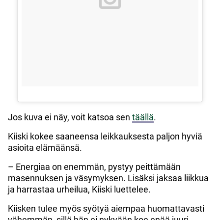
Jos kuva ei näy, voit katsoa sen
täällä
.
Kiiski kokee saaneensa leikkauksesta paljon hyviä
asioita elämäänsä.
– Energiaa on enemmän, pystyy peittämään
masennuksen ja väsymyksen. Lisäksi jaksaa liikkua
ja harrastaa urheilua, Kiiski luettelee.
Kiisken tulee myös syötyä aiempaa huomattavasti
vähemmän, sillä hän ei nykyään koe enää juuri