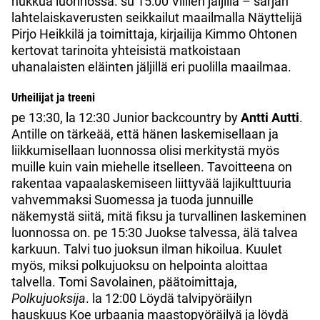
nukkua luonnossa. su 15:00 Villien jäljillä – sarjan
lahtelaiskaverusten seikkailut maailmalla Näyttelijä
Pirjo Heikkilä ja toimittaja, kirjailija Kimmo Ohtonen
kertovat tarinoita yhteisistä matkoistaan
uhanalaisten eläinten jäljillä eri puolilla maailmaa.
Urheilijat ja treeni
pe 13:30, la 12:30 Junior backcountry by
Antti Autti
.
Antille on tärkeää, että hänen laskemisellaan ja
liikkumisellaan luonnossa olisi merkitystä myös
muille kuin vain miehelle itselleen. Tavoitteena on
rakentaa vapaalaskemiseen liittyvää lajikulttuuria
vahvemmaksi Suomessa ja tuoda junnuille
näkemystä siitä, mitä fiksu ja turvallinen laskeminen
luonnossa on. pe 15:30 Juokse talvessa, älä talvea
karkuun. Talvi tuo juoksun ilman hikoilua. Kuulet
myös, miksi polkujuoksu on helpointa aloittaa
talvella. Tomi Savolainen, päätoimittaja,
Polkujuoksija
. la 12:00 Löydä talvipyöräilyn
hauskuus Koe urbaania maastopyöräilyä ja löydä