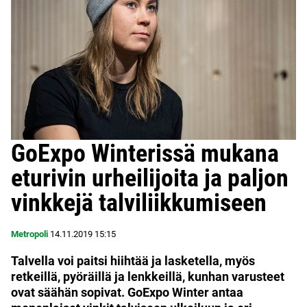
GoExpo Winterissä mukana
eturivin urheilijoita ja paljon
vinkkejä talviliikkumiseen
Metropoli
14.11.2019
15:15
Talvella voi paitsi hiihtää ja lasketella, myös
retkeillä, pyöräillä ja lenkkeillä, kunhan varusteet
ovat säähän sopivat. GoExpo Winter antaa