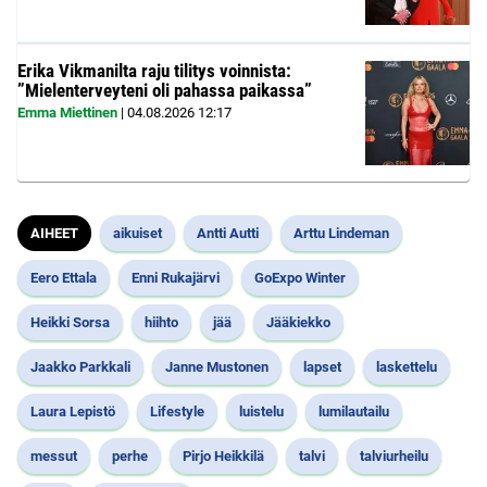
Erika Vikmanilta raju tilitys voinnista:
”Mielenterveyteni oli pahassa paikassa”
Emma Miettinen
|
04.08.2026
12:17
AIHEET
aikuiset
Antti Autti
Arttu Lindeman
Eero Ettala
Enni Rukajärvi
GoExpo Winter
Heikki Sorsa
hiihto
jää
Jääkiekko
Jaakko Parkkali
Janne Mustonen
lapset
laskettelu
Laura Lepistö
Lifestyle
luistelu
lumilautailu
messut
perhe
Pirjo Heikkilä
talvi
talviurheilu