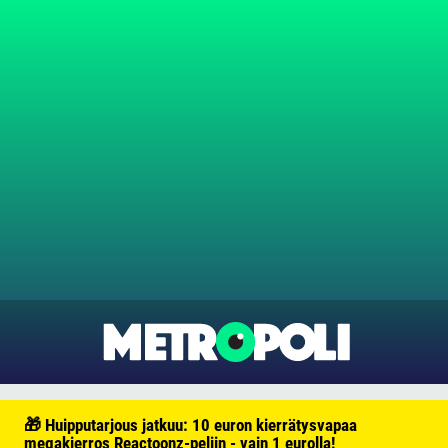
🎁 Huipputarjous jatkuu: 10 euron kierrätysvapaa
megakierros Reactoonz-peliin - vain 1 eurolla!