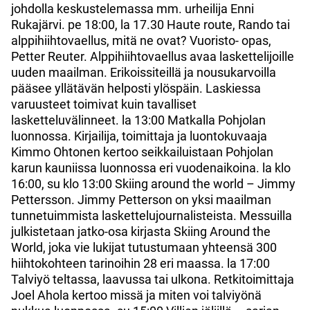
johdolla keskustelemassa mm. urheilija Enni
Rukajärvi. pe 18:00, la 17.30 Haute route, Rando tai
alppihiihtovaellus, mitä ne ovat? Vuoristo- opas,
Petter Reuter. Alppihiihtovaellus avaa laskettelijoille
uuden maailman. Erikoissiteillä ja nousukarvoilla
pääsee yllätävän helposti ylöspäin. Laskiessa
varuusteet toimivat kuin tavalliset
lasketteluvälinneet. la 13:00 Matkalla Pohjolan
luonnossa. Kirjailija, toimittaja ja luontokuvaaja
Kimmo Ohtonen kertoo seikkailuistaan Pohjolan
karun kauniissa luonnossa eri vuodenaikoina. la klo
16:00, su klo 13:00 Skiing around the world – Jimmy
Pettersson. Jimmy Petterson on yksi maailman
tunnetuimmista laskettelujournalisteista. Messuilla
julkistetaan jatko-osa kirjasta Skiing Around the
World, joka vie lukijat tutustumaan yhteensä 300
hiihtokohteen tarinoihin 28 eri maassa. la 17:00
Talviyö teltassa, laavussa tai ulkona. Retkitoimittaja
Joel Ahola kertoo missä ja miten voi talviyönä