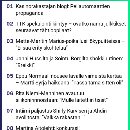
Kasinorakastajan blogi: Peliautomaattien
propaganda
TTK-spekulointi kiihtyy – ovatko nämä julkkikset
seuraavat tähtioppilaat?
Mette-Maritin Marius-poika lusii ökypuitteissa –
”Ei saa erityiskohtelua”
Janni Hussilta ja Sointu Borgilta shokkiuutinen:
”Breikki”
Eppu Normaali nousee lavalle viimeistä kertaa
– Martti Syrjä haikeana: ”Tässä tämä sitten oli”
Rita Niemi-Manninen avautuu
silikonirinnoistaan: ”Mulle laitettiin tissit”
Intiimi paljastus Shirly Karvisen ja Ahdin
avoliitosta: ”Vaikka rakastan…”
Martina Aitolehti: konkurssi!