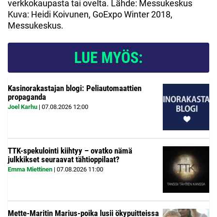
verkkokaupasta tai ovelta. Lähde: Messukeskus
Kuva: Heidi Koivunen, GoExpo Winter 2018,
Messukeskus.
LUE MYÖS:
Kasinorakastajan blogi: Peliautomaattien
propaganda
Joel Karhu
|
07.08.2026
12:00
TTK-spekulointi kiihtyy – ovatko nämä
julkkikset seuraavat tähtioppilaat?
Emma Miettinen
|
07.08.2026
11:00
Mette-Maritin Marius-poika lusii ökypuitteissa