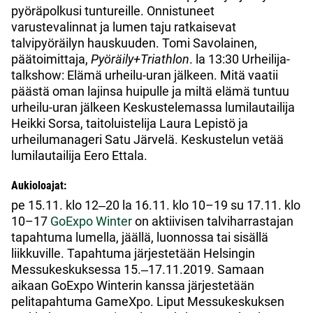
pyöräpolkusi tuntureille. Onnistuneet
varustevalinnat ja lumen taju ratkaisevat
talvipyöräilyn hauskuuden. Tomi Savolainen,
päätoimittaja,
Pyöräily+Triathlon
. la 13:30 Urheilija-
talkshow: Elämä urheilu-uran jälkeen. Mitä vaatii
päästä oman lajinsa huipulle ja miltä elämä tuntuu
urheilu-uran jälkeen Keskustelemassa lumilautailija
Heikki Sorsa, taitoluistelija Laura Lepistö ja
urheilumanageri Satu Järvelä. Keskustelun vetää
lumilautailija Eero Ettala.
Aukioloajat:
pe 15.11. klo 12‒20 la 16.11. klo 10–19 su 17.11. klo
10–17
GoExpo Winter
on aktiivisen talviharrastajan
tapahtuma lumella, jäällä, luonnossa tai sisällä
liikkuville. Tapahtuma järjestetään Helsingin
Messukeskuksessa 15.‒17.11.2019. Samaan
aikaan GoExpo Winterin kanssa järjestetään
pelitapahtuma GameXpo. Liput Messukeskuksen