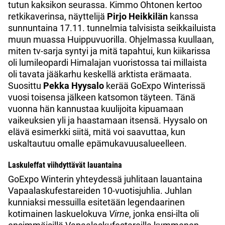
tutun kaksikon seurassa. Kimmo Ohtonen kertoo
retkikaverinsa, näyttelijä
Pirjo Heikkilän
kanssa
sunnuntaina 17.11. tunnelmia talvisista seikkailuista
muun muassa Huippuvuorilla. Ohjelmassa kuullaan,
miten tv-sarja syntyi ja mitä tapahtui, kun kiikarissa
oli lumileopardi Himalajan vuoristossa tai millaista
oli tavata jääkarhu keskellä arktista erämaata.
Suosittu
Pekka Hyysalo
kerää GoExpo Winterissä
vuosi toisensa jälkeen katsomon täyteen. Tänä
vuonna hän kannustaa kuulijoita kipuamaan
vaikeuksien yli ja haastamaan itsensä. Hyysalo on
elävä esimerkki siitä, mitä voi saavuttaa, kun
uskaltautuu omalle epämukavuusalueelleen.
Laskuleffat viihdyttävät lauantaina
GoExpo Winterin yhteydessä juhlitaan lauantaina
Vapaalaskufestareiden 10-vuotisjuhlia. Juhlan
kunniaksi messuilla esitetään legendaarinen
kotimainen laskuelokuva
Virne
, jonka ensi-ilta oli