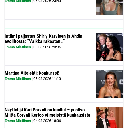
Emma Miettinen
|
05.08.2026
23:43
Intiimi paljastus Shirly Karvisen ja Ahdin
avoliitosta: ”Vaikka rakastan…”
Emma Miettinen
|
05.08.2026
23:35
Martina Aitolehti: konkurssi!
Emma Miettinen
|
05.08.2026
11:13
Näyttelijä Kari Sorvali on kuollut – puoliso
Miitta Sorvali kertoo viimeisistä kuukausista
Emma Miettinen
|
04.08.2026
18:36