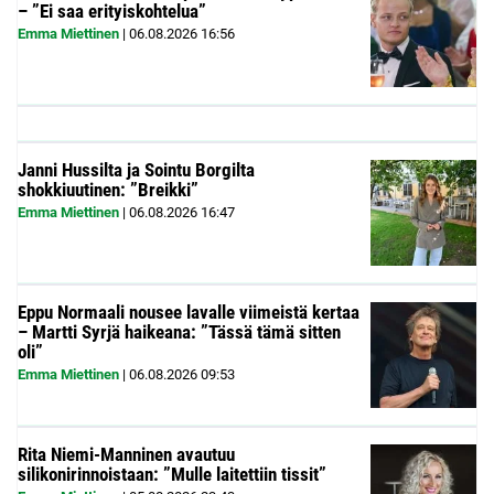
– ”Ei saa erityiskohtelua”
Emma Miettinen
|
06.08.2026
16:56
Janni Hussilta ja Sointu Borgilta
shokkiuutinen: ”Breikki”
Emma Miettinen
|
06.08.2026
16:47
Eppu Normaali nousee lavalle viimeistä kertaa
– Martti Syrjä haikeana: ”Tässä tämä sitten
oli”
Emma Miettinen
|
06.08.2026
09:53
Rita Niemi-Manninen avautuu
silikonirinnoistaan: ”Mulle laitettiin tissit”