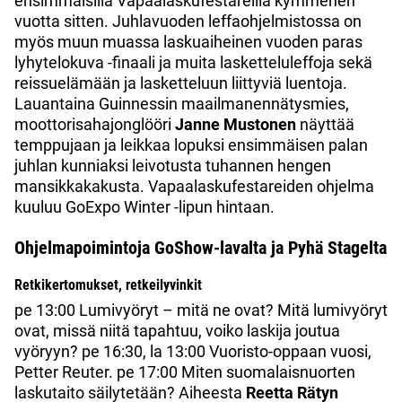
ensimmäisillä Vapaalaskufestareilla kymmenen
vuotta sitten. Juhlavuoden leffaohjelmistossa on
myös muun muassa laskuaiheinen vuoden paras
lyhytelokuva -finaali ja muita lasketteluleffoja sekä
reissuelämään ja lasketteluun liittyviä luentoja.
Lauantaina Guinnessin maailmanennätysmies,
moottorisahajonglööri
Janne Mustonen
näyttää
temppujaan ja leikkaa lopuksi ensimmäisen palan
juhlan kunniaksi leivotusta tuhannen hengen
mansikkakakusta. Vapaalaskufestareiden ohjelma
kuuluu GoExpo Winter -lipun hintaan.
Ohjelmapoimintoja GoShow-lavalta ja Pyhä Stagelta
Retkikertomukset, retkeilyvinkit
pe 13:00 Lumivyöryt – mitä ne ovat? Mitä lumivyöryt
ovat, missä niitä tapahtuu, voiko laskija joutua
vyöryyn? pe 16:30, la 13:00 Vuoristo-oppaan vuosi,
Petter Reuter. pe 17:00 Miten suomalaisnuorten
laskutaito säilytetään? Aiheesta
Reetta Rätyn