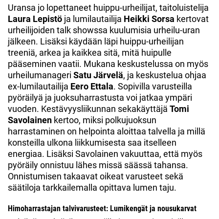
Uransa jo lopettaneet huippu-urheilijat, taitoluistelija
Laura Lepistö
ja lumilautailija
Heikki Sorsa
kertovat
urheilijoiden talk showssa kuulumisia urheilu-uran
jälkeen. Lisäksi käydään läpi huippu-urheilijan
treeniä, arkea ja kaikkea sitä, mitä huipulle
pääseminen vaatii. Mukana keskustelussa on myös
urheilumanageri
Satu Järvelä
, ja keskustelua ohjaa
ex-lumilautailija
Eero Ettala
. Sopivilla varusteilla
pyöräilyä ja juoksuharrastusta voi jatkaa ympäri
vuoden. Kestävyysliikunnan sekakäyttäjä
Tomi
Savolainen
kertoo, miksi polkujuoksun
harrastaminen on helpointa aloittaa talvella ja millä
konsteilla ulkona liikkumisesta saa itselleen
energiaa. Lisäksi Savolainen vakuuttaa, että myös
pyöräily onnistuu lähes missä säässä tahansa.
Onnistumisen takaavat oikeat varusteet sekä
säätiloja tarkkailemalla opittava lumen taju.
Himoharrastajan talvivarusteet: Lumikengät ja nousukarvat