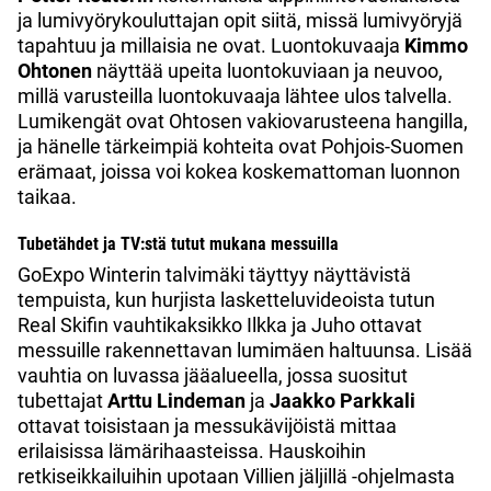
ja lumivyörykouluttajan opit siitä, missä lumivyöryjä
tapahtuu ja millaisia ne ovat. Luontokuvaaja
Kimmo
Ohtonen
näyttää upeita luontokuviaan ja neuvoo,
millä varusteilla luontokuvaaja lähtee ulos talvella.
Lumikengät ovat Ohtosen vakiovarusteena hangilla,
ja hänelle tärkeimpiä kohteita ovat Pohjois-Suomen
erämaat, joissa voi kokea koskemattoman luonnon
taikaa.
Tubetähdet ja TV:stä tutut mukana messuilla
GoExpo Winterin talvimäki täyttyy näyttävistä
tempuista, kun hurjista lasketteluvideoista tutun
Real Skifin vauhtikaksikko Ilkka ja Juho ottavat
messuille rakennettavan lumimäen haltuunsa. Lisää
vauhtia on luvassa jääalueella, jossa suositut
tubettajat
Arttu Lindeman
ja
Jaakko Parkkali
ottavat toisistaan ja messukävijöistä mittaa
erilaisissa lämärihaasteissa. Hauskoihin
retkiseikkailuihin upotaan Villien jäljillä -ohjelmasta