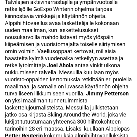
Talvilajien aktiiviharrastajille ja ympärivuotisille
retkeilijöille GoExpo Winterin ohjelma tarjoaa
kiinnostavia vinkkejä ja käytännön ohjeita.
Alppihiihtovaellus avaa laskettelijalle kokonaan
uuden maailman, kun laskettelusukset
nousukarvoilla mahdollistavat myös ylöspäin
kiipeämisen ja vuoristomajalta toiselle siirtymisen
omin voimin. Vaellusoppaat kertovat, millaisia
haasteita kylmä vuodenaika retkeilyyn asettaa ja
retkeilytoimittaja
Joel Ahola
antaa vinkit ulkona
nukkumiseen talvella. Messuilla kuullaan myös
vuoristo-oppaiden kertomuksia retkiltään eri puolella
maailmaa, ja samalla on luvassa käytännön ohjeita
turvalliseen liikkumiseen vuorilla.
Jimmy Petterson
on yksi maailman tunnetuimmista
laskettelujournalisteista. Messuilla julkistetaan
jatko-osa kirjasta Skiing Around the World, joka vie
lukijat tutustumaan yhteensä 300 hiihtokohteen
tarinoihin 28 eri maassa. Lisäksi kuullaan Alppiopas
Petter Reuterin
kokemuksia alppihiihtovaelluksista