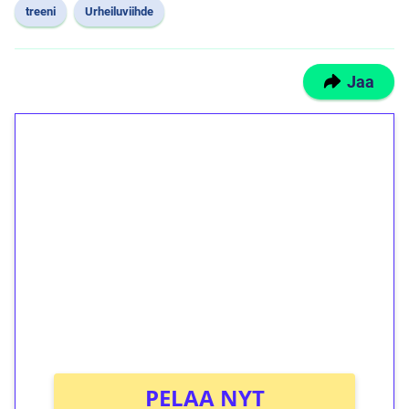
treeni
Urheiluviihde
Jaa
1€ = 10€ arvosta
ilmaiskierroksia ilman
kierrätystä!
Talleta 1€
Saat heti 50 ilmaiskierrosta Tuohi 1000 -
peliin (arvo 0,20€ per kierros)!
Ei kierrätysvaatimusta!
PELAA NYT