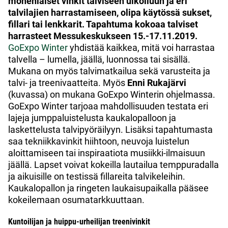
monenlaiset vinkit talviseen ulkoiluun ja eri
talvilajien harrastamiseen, olipa käytössä sukset,
fillari tai lenkkarit. Tapahtuma kokoaa talviset
harrasteet Messukeskukseen 15.-17.11.2019.
GoExpo Winter
yhdistää kaikkea, mitä voi harrastaa
talvella – lumella, jäällä, luonnossa tai sisällä.
Mukana on myös talvimatkailua sekä varusteita ja
talvi- ja treenivaatteita. Myös
Enni Rukajärvi
(kuvassa) on mukana GoExpo Winterin ohjelmassa.
GoExpo Winter tarjoaa mahdollisuuden testata eri
lajeja jumppaluistelusta kaukalopalloon ja
laskettelusta talvipyöräilyyn. Lisäksi tapahtumasta
saa tekniikkavinkit hiihtoon, neuvoja luistelun
aloittamiseen tai inspiraatiota musiikki-ilmaisuun
jäällä. Lapset voivat kokeilla lautailua temppuradalla
ja aikuisille on testissä fillareita talvikeleihin.
Kaukalopallon ja ringeten laukaisupaikalla pääsee
kokeilemaan osumatarkkuuttaan.
Kuntoilijan ja huippu-urheilijan treenivinkit