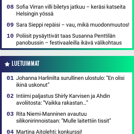
Sofia Virran villi biletys jatkuu – keräsi katseita
Helsingin yössä
Sara Sieppi repäisi – vau, mikä muodonmuutos!
Poliisit pysäyttivät taas Susanna Penttilän
panobussin – festivaaleilla ikävä välikohtaus
LUETUIMMAT
Johanna Harlinilta surullinen ulostulo: ”En olisi
ikinä uskonut”
Intiimi paljastus Shirly Karvisen ja Ahdin
avoliitosta: ”Vaikka rakastan…”
Rita Niemi-Manninen avautuu
silikonirinnoistaan: ”Mulle laitettiin tissit”
Martina Aitolehti: konkurssi!