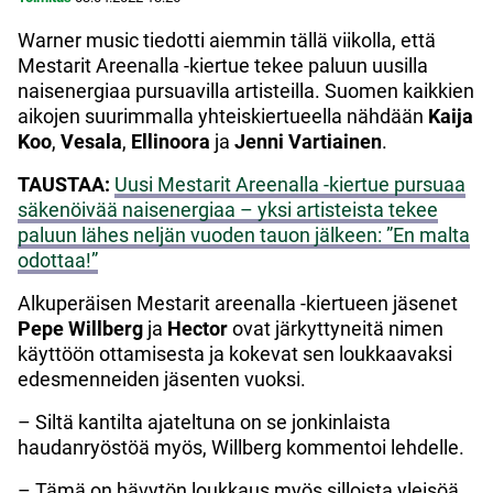
Warner music tiedotti aiemmin tällä viikolla, että
Mestarit Areenalla -kiertue tekee paluun uusilla
naisenergiaa pursuavilla artisteilla. Suomen kaikkien
aikojen suurimmalla yhteiskiertueella nähdään
Kaija
Koo
,
Vesala
,
Ellinoora
ja
Jenni Vartiainen
.
TAUSTAA:
Uusi Mestarit Areenalla -kiertue pursuaa
säkenöivää naisenergiaa – yksi artisteista tekee
paluun lähes neljän vuoden tauon jälkeen: ”En malta
odottaa!”
Alkuperäisen Mestarit areenalla -kiertueen jäsenet
Pepe Willberg
ja
Hector
ovat järkyttyneitä nimen
käyttöön ottamisesta ja kokevat sen loukkaavaksi
edesmenneiden jäsenten vuoksi.
– Siltä kantilta ajateltuna on se jonkinlaista
haudanryöstöä myös, Willberg kommentoi lehdelle.
– Tämä on hävytön loukkaus myös silloista yleisöä