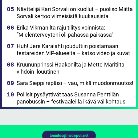
Näyttelijä Kari Sorvali on kuollut – puoliso Miitta
Sorvali kertoo viimeisistä kuukausista
Erika Vikmanilta raju tilitys voinnista:
”Mielenterveyteni oli pahassa paikassa”
Huh! Jere Karalahti jouduttiin poistamaan
festareiden VIP-alueelta – katso video ja kuvat
Kruununprinssi Haakonilta ja Mette-Maritilta
vihdoin ilouutinen
Sara Sieppi repäisi – vau, mikä muodonmuutos!
Poliisit pysäyttivät taas Susanna Penttilän
panobussin – festivaaleilla ikävä välikohtaus
toimitus@metropoli.net