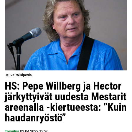
Kuva:
Wikipedia
HS: Pepe Willberg ja Hector
järkyttyivät uudesta Mestarit
areenalla -kiertueesta: ”Kuin
haudanryöstö”
Toimitus
03.04.2022
13:26