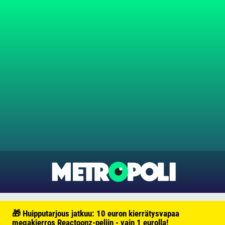
🎁 Huipputarjous jatkuu: 10 euron kierrätysvapaa
megakierros Reactoonz-peliin - vain 1 eurolla!