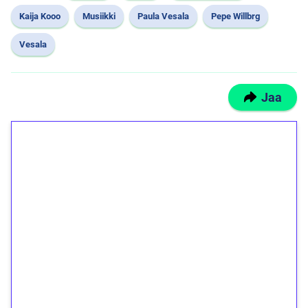
Kaija Kooo
Musiikki
Paula Vesala
Pepe Willbrg
Vesala
Jaa
1€ = 10€ arvosta
ilmaiskierroksia ilman
kierrätystä!
Talleta 1€
Saat heti 50 ilmaiskierrosta Tuohi 1000 -
peliin (arvo 0,20€ per kierros)!
Ei kierrätysvaatimusta!