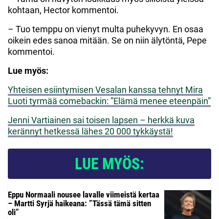
kohtaan, Hector kommentoi.
– Tuo temppu on vienyt multa puhekyvyn. En osaa
oikein edes sanoa mitään. Se on niin älytöntä, Pepe
kommentoi.
Lue myös:
Yhteisen esiintymisen Vesalan kanssa tehnyt Mira
Luoti tyrmää comebackin: ”Elämä menee eteenpäin”
Jenni Vartiainen sai toisen lapsen – herkkä kuva
kerännyt hetkessä lähes 20 000 tykkäystä!
LUE MYÖS:
Eppu Normaali nousee lavalle viimeistä kertaa
– Martti Syrjä haikeana: ”Tässä tämä sitten
oli”