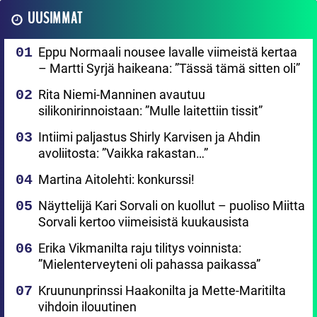
UUSIMMAT
Eppu Normaali nousee lavalle viimeistä kertaa
– Martti Syrjä haikeana: ”Tässä tämä sitten oli”
Rita Niemi-Manninen avautuu
silikonirinnoistaan: ”Mulle laitettiin tissit”
Intiimi paljastus Shirly Karvisen ja Ahdin
avoliitosta: ”Vaikka rakastan…”
Martina Aitolehti: konkurssi!
Näyttelijä Kari Sorvali on kuollut – puoliso Miitta
Sorvali kertoo viimeisistä kuukausista
Erika Vikmanilta raju tilitys voinnista:
”Mielenterveyteni oli pahassa paikassa”
Kruununprinssi Haakonilta ja Mette-Maritilta
vihdoin ilouutinen