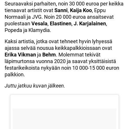
Seuraavaksi parhaiten, noin 30 000 euroa per keikka
tienaavat artistit ovat
Sanni
,
Kaija
Koo
, Eppu
Normaali ja JVG. Noin 20 000 euroa ansaitsevat
puolestaan
Vesala
,
Elastinen
,
J. Karjalainen
,
Popeda ja Klamydia.
Kaksi artistia, jotka ovat tehneet hyvin lyhyessä
ajassa selvää nousua keikkapalkkioissaan ovat
Erika
Vikman
ja
Behm
. Molemmat tekivät
läpimurtonsa vuonna 2020 ja saavat yksittäisistä
festarikeikoista nykyään noin 10 000-15 000 euron
palkkion.
Juttu jatkuu kuvan jälkeen.