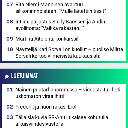
Rita Niemi-Manninen avautuu
silikonirinnoistaan: ”Mulle laitettiin tissit”
Intiimi paljastus Shirly Karvisen ja Ahdin
avoliitosta: ”Vaikka rakastan…”
Martina Aitolehti: konkurssi!
Näyttelijä Kari Sorvali on kuollut – puoliso Miitta
Sorvali kertoo viimeisistä kuukausista
LUETUIMMAT
Nainen puutarhahommissa – videosta tuli heti
uskomaton viraalihitti
Frederik ja nuori rakas: Ero!
Tällaisia kuvia BB-Anu julkaisee kohutulla
aikuisviihdesivustolla