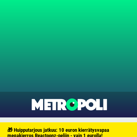
🎁 Huipputarjous jatkuu: 10 euron kierrätysvapaa
megakierros Reactoonz-peliin - vain 1 eurolla!