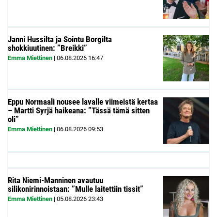
Janni Hussilta ja Sointu Borgilta
shokkiuutinen: ”Breikki”
Emma Miettinen
|
06.08.2026
16:47
Eppu Normaali nousee lavalle viimeistä kertaa
– Martti Syrjä haikeana: ”Tässä tämä sitten
oli”
Emma Miettinen
|
06.08.2026
09:53
Rita Niemi-Manninen avautuu
silikonirinnoistaan: ”Mulle laitettiin tissit”
Emma Miettinen
|
05.08.2026
23:43