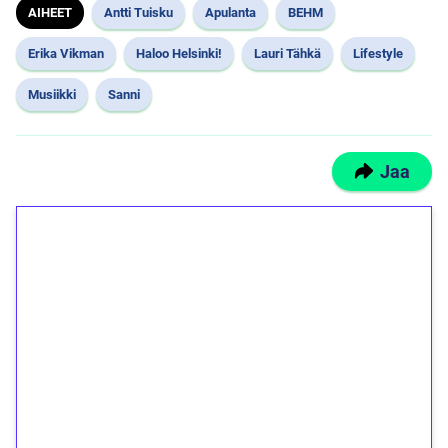
AIHEET
Antti Tuisku
Apulanta
BEHM
Erika Vikman
Haloo Helsinki!
Lauri Tähkä
Lifestyle
Musiikki
Sanni
Jaa
1€ = 10€ arvosta
ilmaiskierroksia ilman
kierrätystä!
Talleta 1€
Saat heti 50 ilmaiskierrosta Tuohi 1000 -
peliin (arvo 0,20€ per kierros)!
Ei kierrätysvaatimusta!