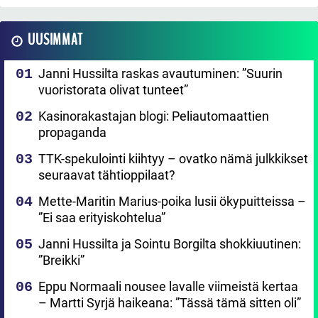
UUSIMMAT
Janni Hussilta raskas avautuminen: ”Suurin
vuoristorata olivat tunteet”
Kasinorakastajan blogi: Peliautomaattien
propaganda
TTK-spekulointi kiihtyy – ovatko nämä julkkikset
seuraavat tähtioppilaat?
Mette-Maritin Marius-poika lusii ökypuitteissa –
”Ei saa erityiskohtelua”
Janni Hussilta ja Sointu Borgilta shokkiuutinen:
”Breikki”
Eppu Normaali nousee lavalle viimeistä kertaa
– Martti Syrjä haikeana: ”Tässä tämä sitten oli”