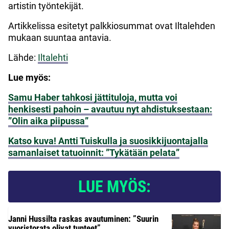
artistin työntekijät.
Artikkelissa esitetyt palkkiosummat ovat Iltalehden
mukaan suuntaa antavia.
Lähde:
Iltalehti
Lue myös:
Samu Haber tahkosi jättituloja, mutta voi
henkisesti pahoin – avautuu nyt ahdistuksestaan:
”Olin aika piipussa”
Katso kuva! Antti Tuiskulla ja suosikkijuontajalla
samanlaiset tatuoinnit: ”Tykätään pelata”
LUE MYÖS:
Janni Hussilta raskas avautuminen: ”Suurin
vuoristorata olivat tunteet”