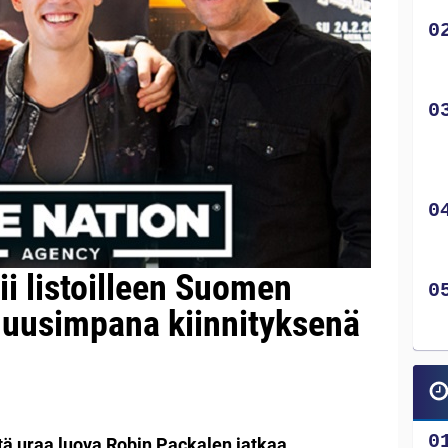
i listoilleen Suomen
 uusimpana kiinnityksenä
tä uraa luova Robin Packalen jatkaa