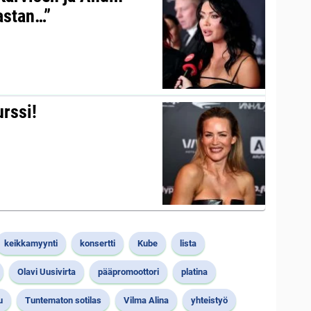
kastan…”
urssi!
keikkamyynti
konsertti
Kube
lista
Olavi Uusivirta
pääpromoottori
platina
u
Tuntematon sotilas
Vilma Alina
yhteistyö