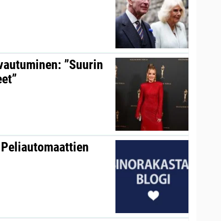
avautuminen: ”Suurin
eet”
 Peliautomaattien