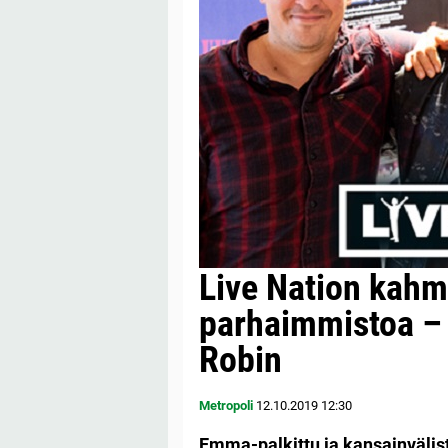
Live Nation kahmi
parhaimmistoa –
Robin
Metropoli
12.10.2019
12:30
Emma-palkittu ja kansainvälis