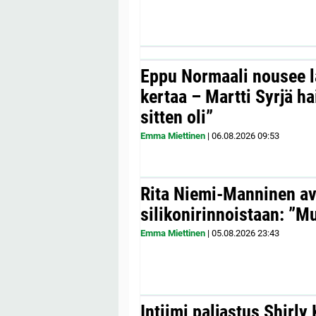
Eppu Normaali nousee la
kertaa – Martti Syrjä h
sitten oli”
Emma Miettinen
|
06.08.2026
09:53
Rita Niemi-Manninen a
silikonirinnoistaan: ”Mul
Emma Miettinen
|
05.08.2026
23:43
Intiimi paljastus Shirly