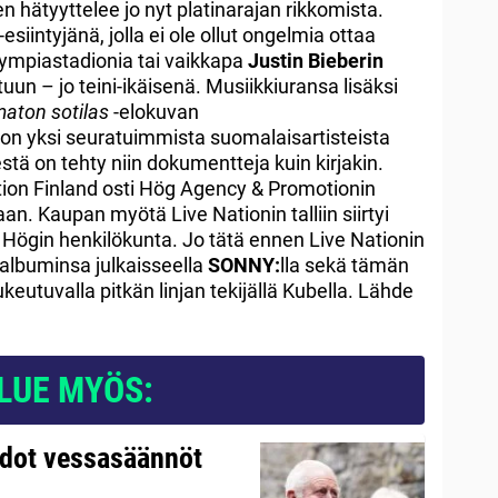
n hätyyttelee jo nyt platinarajan rikkomista.
siintyjänä, jolla ei ole ollut ongelmia ottaa
lympiastadionia tai vaikkapa
Justin Bieberin
un – jo teini-ikäisenä. Musiikkiuransa lisäksi
aton sotilas
-elokuvan
 on yksi seuratuimmista suomalaisartisteista
tä on tehty niin dokumentteja kuin kirjakin.
ion Finland osti Hög Agency & Promotionin
n. Kaupan myötä Live Nationin talliin siirtyi
ä Högin henkilökunta. Jo tätä ennen Live Nationin
ialbuminsa julkaisseella
SONNY:
lla sekä tämän
eutuvalla pitkän linjan tekijällä Kubella. Lähde
LUE MYÖS:
udot vessasäännöt