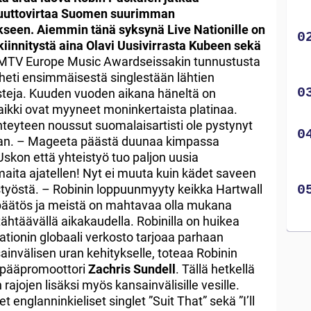
muuttovirtaa Suomen suurimman
seen. Aiemmin tänä syksynä Live Nationille on
jäkiinnitystä aina Olavi Uusivirrasta Kubeen sekä
TV Europe Music Awardseissakin tunnustusta
 heti ensimmäisestä singlestään lähtien
teja. Kuuden vuoden aikana häneltä on
kaikki ovat myyneet moninkertaista platinaa.
hteyteen noussut suomalaisartisti ole pystynyt
an. – Mageeta päästä duunaa kimpassa
Uskon että yhteistyö tuo paljon uusia
aita ajatellen! Nyt ei muuta kuin kädet saveen
styöstä. – Robinin loppuunmyyty keikka Hartwall
 päätös ja meistä on mahtavaa olla mukana
 tähtäävällä aikakaudella. Robinilla on huikea
Nationin globaali verkosto tarjoaa parhaan
invälisen uran kehitykselle, toteaa Robinin
n pääpromoottori
Zachris Sundell
. Tällä hetkellä
jojen lisäksi myös kansainvälisille vesille.
 englanninkieliset singlet ”Suit That” sekä ”I’ll