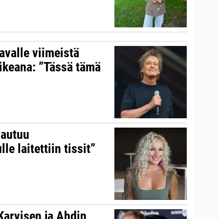
valle viimeistä
aikeana: ”Tässä tämä
vautuu
le laitettiin tissit”
 Karvisen ja Ahdin