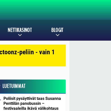
NETTIKASINOT
BLOGIT
toonz-peliin - vain 1
LUETUIMMAT
Poliisit pysäyttivät taas Susanna
Penttilän panobussin –
festivaaleilla ikävä välikohtaus