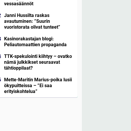
vessasäännöt
Janni Hussilta raskas
avautuminen: ”Suurin
vuoristorata olivat tunteet”
Kasinorakastajan blogi:
Peliautomaattien propaganda
TTK-spekulointi kiihtyy – ovatko
nämä julkkikset seuraavat
tähtioppilaat?
Mette-Maritin Marius-poika lusii
ökypuitteissa – ”Ei saa
erityiskohtelua”