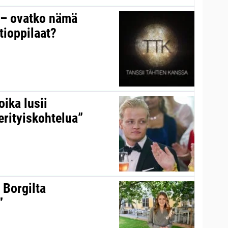
y – ovatko nämä
tioppilaat?
ika lusii
erityiskohtelua”
 Borgilta
”