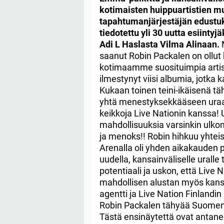
kotimaisten huippuartistien 
tapahtumanjärjestäjän edustuk
tiedotettu yli 30 uutta esiinty
Adi L Haslasta Vilma Alinaan.
M
saanut Robin Packalen on ollut
kotimaamme suosituimpia artis
ilmestynyt viisi albumia, jotka 
Kukaan toinen teini-ikäisenä tä
yhtä menestyksekkääseen ura
keikkoja Live Nationin kanssa! 
mahdollisuuksia varsinkin ulkom
ja menoks!! Robin hihkuu yhtei
Arenalla oli yhden aikakauden
uudella, kansainväliselle uralle
potentiaali ja uskon, että Live 
mahdollisen alustan myös kansa
agentti ja Live Nation Finlandi
Robin Packalen tähyää Suomen ra
Tästä ensinäytettä ovat antaneet