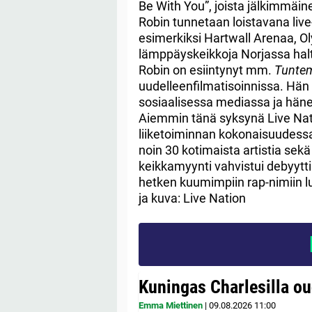
Be With You”, joista jälkimmäine
Robin tunnetaan loistavana live-e
esimerkiksi Hartwall Arenaa, O
lämppäyskeikkoja Norjassa haltu
Robin on esiintynyt mm.
Tuntem
uudelleenfilmatisoinnissa. Hän
sosiaalisessa mediassa ja hänes
Aiemmin tänä syksynä Live Nat
liiketoiminnan kokonaisuudessaa
noin 30 kotimaista artistia sek
keikkamyynti vahvistui debyytt
hetken kuumimpiin rap-nimiin luk
ja kuva: Live Nation
Kuningas Charlesilla o
Emma Miettinen
|
09.08.2026
11:00