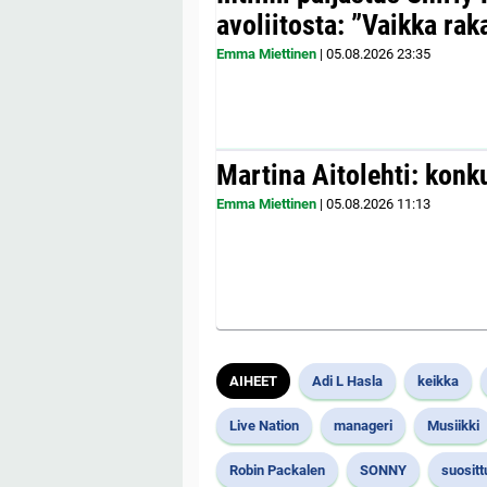
avoliitosta: ”Vaikka ra
Emma Miettinen
|
05.08.2026
23:35
Martina Aitolehti: konk
Emma Miettinen
|
05.08.2026
11:13
AIHEET
Adi L Hasla
keikka
Live Nation
manageri
Musiikki
Robin Packalen
SONNY
suositt