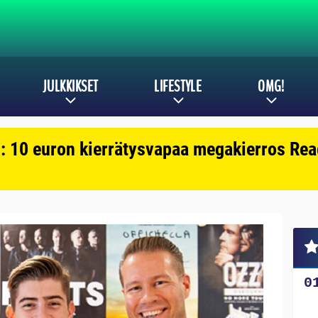
JULKKIKSET
LIFESTYLE
OMG!
: 10 euron kierrätysvapaa megakierros Reac