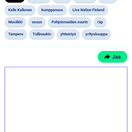
Kalle Kallonen
kumppanuus
Live Nation Finland
Musiikki
osuus
Pohjoismaiden suurin
räp
Tampere
Tullinaukio
yhteistyö
yrityskauppa
Jaa
1€ = 10€ arvosta
ilmaiskierroksia ilman
kierrätystä!
Talleta 1€
Saat heti 50 ilmaiskierrosta Tuohi 1000 -
peliin (arvo 0,20€ per kierros)!