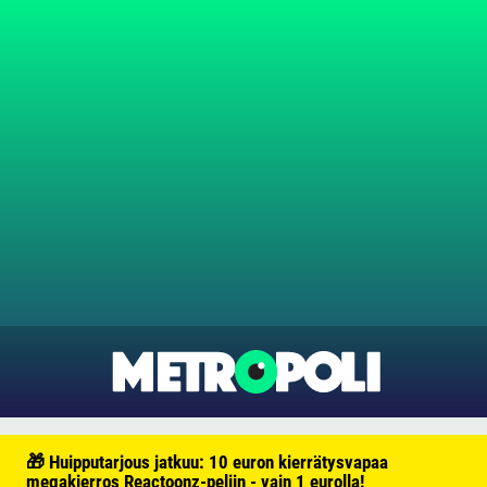
🎁 Huipputarjous jatkuu: 10 euron kierrätysvapaa
megakierros Reactoonz-peliin - vain 1 eurolla!