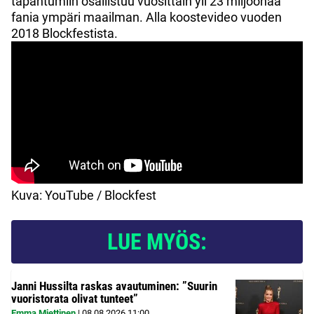
tapahtumiin osallistuu vuosittain yli 23 miljoonaa
fania ympäri maailman. Alla koostevideo vuoden
2018 Blockfestista.
Kuva: YouTube / Blockfest
LUE MYÖS:
Janni Hussilta raskas avautuminen: ”Suurin
vuoristorata olivat tunteet”
Emma Miettinen
|
08.08.2026
11:00