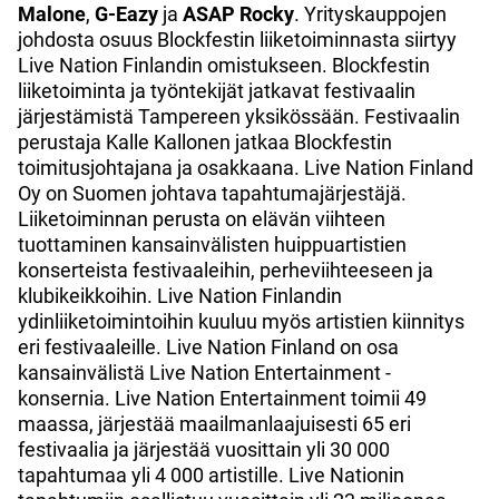
Malone
,
G-Eazy
ja
ASAP Rocky
. Yrityskauppojen
johdosta osuus Blockfestin liiketoiminnasta siirtyy
Live Nation Finlandin omistukseen. Blockfestin
liiketoiminta ja työntekijät jatkavat festivaalin
järjestämistä Tampereen yksikössään. Festivaalin
perustaja Kalle Kallonen jatkaa Blockfestin
toimitusjohtajana ja osakkaana. Live Nation Finland
Oy on Suomen johtava tapahtumajärjestäjä.
Liiketoiminnan perusta on elävän viihteen
tuottaminen kansainvälisten huippuartistien
konserteista festivaaleihin, perheviihteeseen ja
klubikeikkoihin. Live Nation Finlandin
ydinliiketoimintoihin kuuluu myös artistien kiinnitys
eri festivaaleille. Live Nation Finland on osa
kansainvälistä Live Nation Entertainment -
konsernia. Live Nation Entertainment toimii 49
maassa, järjestää maailmanlaajuisesti 65 eri
festivaalia ja järjestää vuosittain yli 30 000
tapahtumaa yli 4 000 artistille. Live Nationin