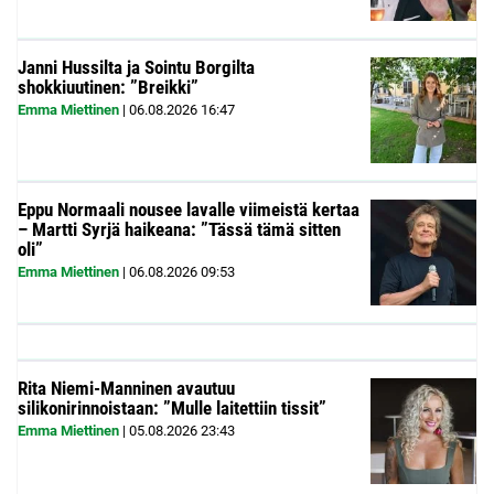
Janni Hussilta ja Sointu Borgilta
shokkiuutinen: ”Breikki”
Emma Miettinen
|
06.08.2026
16:47
Eppu Normaali nousee lavalle viimeistä kertaa
– Martti Syrjä haikeana: ”Tässä tämä sitten
oli”
Emma Miettinen
|
06.08.2026
09:53
Rita Niemi-Manninen avautuu
silikonirinnoistaan: ”Mulle laitettiin tissit”
Emma Miettinen
|
05.08.2026
23:43