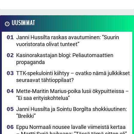
UUSIMMAT
Janni Hussilta raskas avautuminen: ”Suurin
vuoristorata olivat tunteet”
Kasinorakastajan blogi: Peliautomaattien
propaganda
TTK-spekulointi kiihtyy – ovatko nämä julkkikset
seuraavat tähtioppilaat?
Mette-Maritin Marius-poika lusii ökypuitteissa –
”Ei saa erityiskohtelua”
Janni Hussilta ja Sointu Borgilta shokkiuutinen:
”Breikki”
Eppu Normaali nousee lavalle viimeistä kertaa
– Martti Syrjä haikeana: ”Tässä tämä sitten oli”