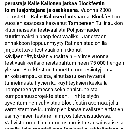
perustaja Kalle Kallonen jatkaa Blockfestin
toimitusjohtajana ja osakkaana.
Vuonna 2008
perustettu,
Kalle Kallosen
luotsaama, Blockfest on
vuosien saatossa kasvanut Tampereen Tullinaukion
klubimaisesta festivaalista Pohjoismaiden
suurimmaksi hiphop-festivaaliksi. Järjestäen
ennakkoon loppuunmyyty Ratinan stadionilla
järjestettävä festivaali on rikkonut
kävijäennätyksiään vuosittain – viime vuonna
festivaali keräsi oheistapahtumineen 75 000 hengen
yleisön. Blockfest on tunnettu mm. esiintyjiensä
erikoistempauksista, ainutlaatuisen hyvästä
tunnelmasta hyvien kulkuyhteyksien keskellä
Tampereen ytimessä sekä onnistuneista
kumppanuusprojekteistaan. – Yhteistyön
syventäminen vahvistaa Blockfestin asemaa, jolla
varmistamme kuumimpien kansainvälisten artistien
esiintymisen festareilla myös tulevaisuudessa.
Vahvistamme tiimiimme osaamista kansainvälisellä