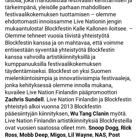
tasolla, joka mahdollistaa festivaalin kehittämisen ja
tärkeimpänä, yleisölle parhaan mahdollisen
festivaalikokemuksen tuottamisen – olemme
ehdottomasti innoissamme Live Nationin jengin
mukaantulosta! Blockfestin Kalle Kallonen iloitsee. –
Olemme tehneet vuosia tiivistä yhteistyötä
Blockfestin kanssa ja on mahtavaa, että voimme
entisestään syventää yhteistyötä Blockfestin
kanssa vahvoilla artistikiinnityksillä ja
kumppanuuksilla festivaalikokemuksen
täydentämiseksi. Blockfest on yksi Suomen
mielenkiintoisimpia ja innovatiivisimpia festivaaleja,
jonka kehityksessä olemme innolla mukana,
kuvailee Live Nation Finlandin pääpromoottori
Zachris Sundell
. Live Nation Finlandin ja Blockfestin
yhteistyö alkoi vuonna 2013 Blockfestin
pääesiintyjän kiinnityksen,
Wu Tang Clanin
myötä.
Live Nation Finlandin artistikiinnityksiä Blockfesteilla
ovat vuosien saatossa olleet mm.
Snoop Dogg
,
Rick
Ross
,
Mobb Deep
,
Migos
,
Lil Wayne
,
NAS
,
Post