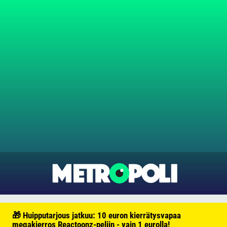
🎁 Huipputarjous jatkuu: 10 euron kierrätysvapaa
megakierros Reactoonz-peliin - vain 1 eurolla!