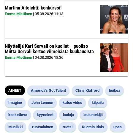
Martina Aitolehti: konkurssi!
Emma Miettinen
|
05.08.2026
11:13
Näyttelijä Kari Sorvali on kuollut – puoliso
Miitta Sorvali kertoo viimeisistä kuukausista
Emma Miettinen
|
04.08.2026
18:36
AIHEET
America's Got Talent
Chris Kläfford
huikea
Imagine
John Lennon
katso video
kilpailu
koskettava
kyyneleet
laulaja
lauluntekijä
Musiikki
ruotsalainen
ruotsi
Ruotsin Idols
upea