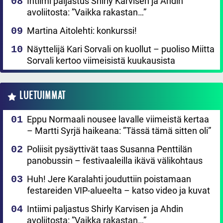
Intiimi paljastus Shirly Karvisen ja Ahdin
avoliitosta: ”Vaikka rakastan…”
Martina Aitolehti: konkurssi!
Näyttelijä Kari Sorvali on kuollut – puoliso Miitta
Sorvali kertoo viimeisistä kuukausista
LUETUIMMAT
Eppu Normaali nousee lavalle viimeistä kertaa
– Martti Syrjä haikeana: ”Tässä tämä sitten oli”
Poliisit pysäyttivät taas Susanna Penttilän
panobussin – festivaaleilla ikävä välikohtaus
Huh! Jere Karalahti jouduttiin poistamaan
festareiden VIP-alueelta – katso video ja kuvat
Intiimi paljastus Shirly Karvisen ja Ahdin
avoliitosta: ”Vaikka rakastan…”