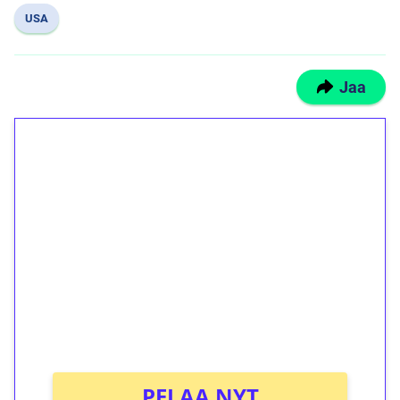
USA
Jaa
1€ = 10€ arvosta
ilmaiskierroksia ilman
kierrätystä!
Talleta 1€
Saat heti 50 ilmaiskierrosta Tuohi 1000 -
peliin (arvo 0,20€ per kierros)!
Ei kierrätysvaatimusta!
PELAA NYT