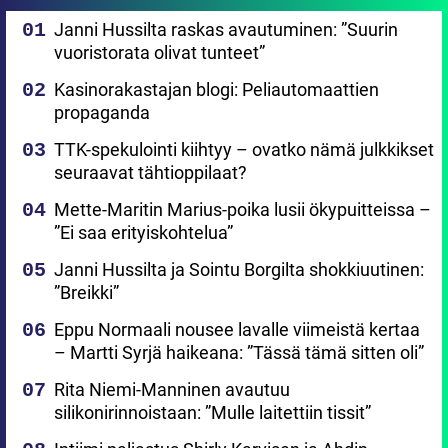
Janni Hussilta raskas avautuminen: ”Suurin
vuoristorata olivat tunteet”
Kasinorakastajan blogi: Peliautomaattien
propaganda
TTK-spekulointi kiihtyy – ovatko nämä julkkikset
seuraavat tähtioppilaat?
Mette-Maritin Marius-poika lusii ökypuitteissa –
”Ei saa erityiskohtelua”
Janni Hussilta ja Sointu Borgilta shokkiuutinen:
”Breikki”
Eppu Normaali nousee lavalle viimeistä kertaa
– Martti Syrjä haikeana: ”Tässä tämä sitten oli”
Rita Niemi-Manninen avautuu
silikonirinnoistaan: ”Mulle laitettiin tissit”