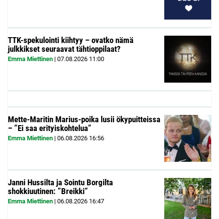
TTK-spekulointi kiihtyy – ovatko nämä
julkkikset seuraavat tähtioppilaat?
Emma Miettinen
|
07.08.2026
11:00
Mette-Maritin Marius-poika lusii ökypuitteissa
– ”Ei saa erityiskohtelua”
Emma Miettinen
|
06.08.2026
16:56
Janni Hussilta ja Sointu Borgilta
shokkiuutinen: ”Breikki”
Emma Miettinen
|
06.08.2026
16:47