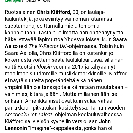
Metropoli
31.08.2019
16:45
Ruotsalainen
Chris Kläfford
, 30, on laulaja-
lauluntekijä, joka esiintyy vain oman kitaransa
säestämänä, esittämällä mieluiten omia
kappaleitaan. Tästä huolimatta hän on tehnyt yhtä
häkellyttävää läpimurtoa Yhdysvalloissa, kuin
Saara
Aalto
teki
The X-Factor UK
-ohjelmassa. Toisin kuin
Saara Aallolla, Chris Kläffordilla on kuitenkin jo
kokemusta voittamisesta laulukilpailussa, sillä hän
voitti Ruotsin
Idolsin
vuonna 2017 ja tähyää nyt
maailman suurimmille musiikkimarkkinoille. Kläffrod
ei näytä suurelta pop-tähdeltä eikä hänen
ympärillään ole tanssijoita eikä mitään muutakaan –
vain mies, kitara ja ääni. Mutta millainen ääni se
onkaan. Amerikkalaiset ovat kuin sulaa vahaa
parrakkaan pitkätukan käsittelyssä. Tämän vuoden
America’s Got Talent
-ohjelman koelauluvaiheessa
Kläfford sai yleisön kyyneliin versiollaan
John
Lennonin
”Imagine”-kappaleesta, jonka hän oli