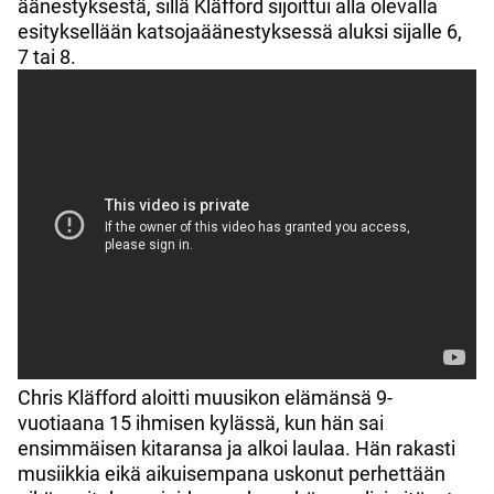
äänestyksestä, sillä Kläfford sijoittui alla olevalla
esityksellään katsojaäänestyksessä aluksi sijalle 6,
7 tai 8.
Chris Kläfford aloitti muusikon elämänsä 9-
vuotiaana 15 ihmisen kylässä, kun hän sai
ensimmäisen kitaransa ja alkoi laulaa. Hän rakasti
musiikkia eikä aikuisempana uskonut perhettään