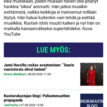
eikä muitakaan, joiden mukaan hänen olisi pitänyt
hankkia ”oikea” ammatti. Hän jatkoi musiikin
esittämistä, vaikka keikkoja ei meinannut millään
löytyä. Hän halusi kuitenkin vain tehdä ja esittää
musiikkia. Ruotsin
Idols
muutti kaiken ja nyt hän on
matkalla kansainväliseksi supertähdeksi. Kuva:
YouTube
LUE MYÖS:
Janni Hussilta raskas avautuminen: ”Suurin
vuoristorata olivat tunteet”
Emma Miettinen
|
08.08.2026
11:00
Kasinorakastajan blogi: Peliautomaattien
propaganda
Joel Karhu
|
07.08.2026
12:00