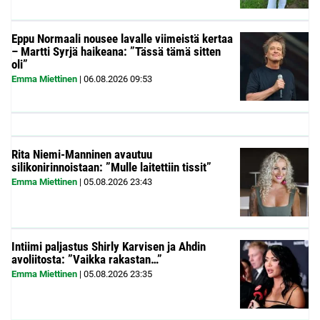
Eppu Normaali nousee lavalle viimeistä kertaa
– Martti Syrjä haikeana: ”Tässä tämä sitten
oli”
Emma Miettinen
|
06.08.2026
09:53
Rita Niemi-Manninen avautuu
silikonirinnoistaan: ”Mulle laitettiin tissit”
Emma Miettinen
|
05.08.2026
23:43
Intiimi paljastus Shirly Karvisen ja Ahdin
avoliitosta: ”Vaikka rakastan…”
Emma Miettinen
|
05.08.2026
23:35