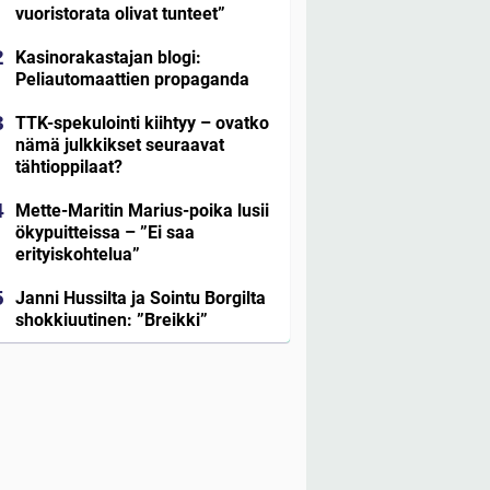
vuoristorata olivat tunteet”
Kasinorakastajan blogi:
Peliautomaattien propaganda
TTK-spekulointi kiihtyy – ovatko
nämä julkkikset seuraavat
tähtioppilaat?
Mette-Maritin Marius-poika lusii
ökypuitteissa – ”Ei saa
erityiskohtelua”
Janni Hussilta ja Sointu Borgilta
shokkiuutinen: ”Breikki”