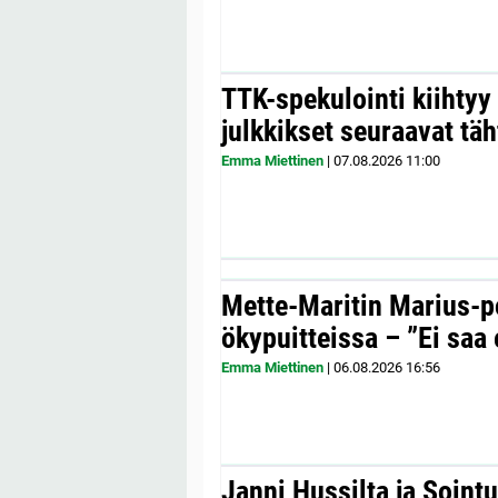
TTK-spekulointi kiihty
julkkikset seuraavat täh
Emma Miettinen
|
07.08.2026
11:00
Mette-Maritin Marius-po
ökypuitteissa – ”Ei saa 
Emma Miettinen
|
06.08.2026
16:56
Janni Hussilta ja Sointu