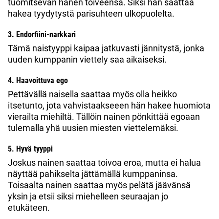
tuomitsevan hänen toiveensa. Siksi hän saattaa
hakea tyydytystä parisuhteen ulkopuolelta.
3. Endorfiini-narkkari
Tämä naistyyppi kaipaa jatkuvasti jännitystä, jonka
uuden kumppanin viettely saa aikaiseksi.
4. Haavoittuva ego
Pettävällä naisella saattaa myös olla heikko
itsetunto, jota vahvistaakseeen hän hakee huomiota
vierailta miehiltä. Tällöin nainen pönkittää egoaan
tulemalla yhä uusien miesten viettelemäksi.
5. Hyvä tyyppi
Joskus nainen saattaa toivoa eroa, mutta ei halua
näyttää pahikselta jättämällä kumppaninsa.
Toisaalta nainen saattaa myös pelätä jäävänsä
yksin ja etsii siksi miehelleen seuraajan jo
etukäteen.