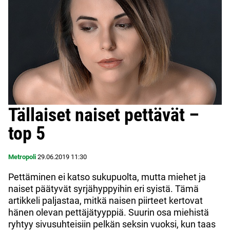
Tällaiset naiset pettävät –
top 5
Metropoli
29.06.2019
11:30
Pettäminen ei katso sukupuolta, mutta miehet ja
naiset päätyvät syrjähyppyihin eri syistä. Tämä
artikkeli paljastaa, mitkä naisen piirteet kertovat
hänen olevan pettäjätyyppiä. Suurin osa miehistä
ryhtyy sivusuhteisiin pelkän seksin vuoksi, kun taas