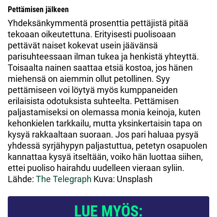
Pettämisen jälkeen
Yhdeksänkymmentä prosenttia pettäjistä pitää
tekoaan oikeutettuna. Erityisesti puolisoaan
pettävät naiset kokevat usein jäävänsä
parisuhteessaan ilman tukea ja henkistä yhteyttä.
Toisaalta nainen saattaa etsiä kostoa, jos hänen
miehensä on aiemmin ollut petollinen. Syy
pettämiseen voi löytyä myös kumppaneiden
erilaisista odotuksista suhteelta. Pettämisen
paljastamiseksi on olemassa monia keinoja, kuten
kehonkielen tarkkailu, mutta yksinkertaisin tapa on
kysyä rakkaaltaan suoraan. Jos pari haluaa pysyä
yhdessä syrjähypyn paljastuttua, petetyn osapuolen
kannattaa kysyä itseltään, voiko hän luottaa siihen,
ettei puoliso hairahdu uudelleen vieraan syliin.
Lähde:
The Telegraph
Kuva: Unsplash
LUE MYÖS: