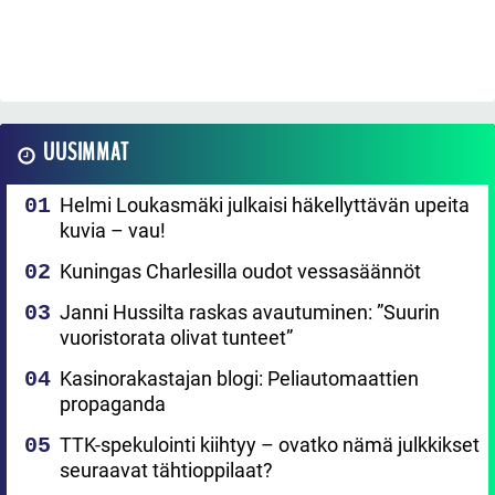
UUSIMMAT
Helmi Loukasmäki julkaisi häkellyttävän upeita
kuvia – vau!
Kuningas Charlesilla oudot vessasäännöt
Janni Hussilta raskas avautuminen: ”Suurin
vuoristorata olivat tunteet”
Kasinorakastajan blogi: Peliautomaattien
propaganda
TTK-spekulointi kiihtyy – ovatko nämä julkkikset
seuraavat tähtioppilaat?