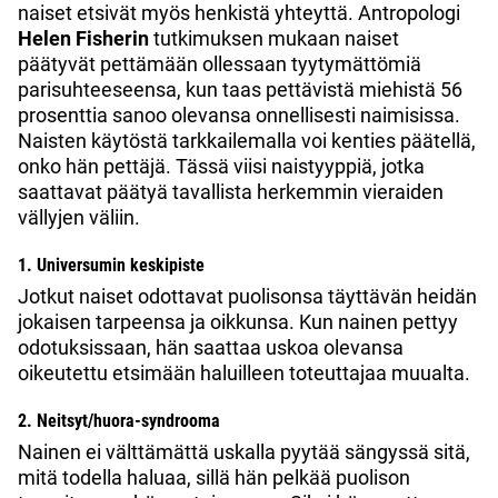
naiset etsivät myös henkistä yhteyttä. Antropologi
Helen Fisherin
tutkimuksen mukaan naiset
päätyvät pettämään ollessaan tyytymättömiä
parisuhteeseensa, kun taas pettävistä miehistä 56
prosenttia sanoo olevansa onnellisesti naimisissa.
Naisten käytöstä tarkkailemalla voi kenties päätellä,
onko hän pettäjä. Tässä viisi naistyyppiä, jotka
saattavat päätyä tavallista herkemmin vieraiden
vällyjen väliin.
1. Universumin keskipiste
Jotkut naiset odottavat puolisonsa täyttävän heidän
jokaisen tarpeensa ja oikkunsa. Kun nainen pettyy
odotuksissaan, hän saattaa uskoa olevansa
oikeutettu etsimään haluilleen toteuttajaa muualta.
2. Neitsyt/huora-syndrooma
Nainen ei välttämättä uskalla pyytää sängyssä sitä,
mitä todella haluaa, sillä hän pelkää puolison