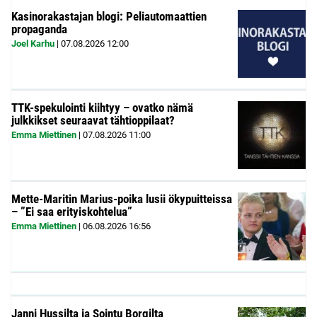
Kasinorakastajan blogi: Peliautomaattien
propaganda
Joel Karhu
|
07.08.2026
12:00
TTK-spekulointi kiihtyy – ovatko nämä
julkkikset seuraavat tähtioppilaat?
Emma Miettinen
|
07.08.2026
11:00
Mette-Maritin Marius-poika lusii ökypuitteissa
– ”Ei saa erityiskohtelua”
Emma Miettinen
|
06.08.2026
16:56
Janni Hussilta ja Sointu Borgilta