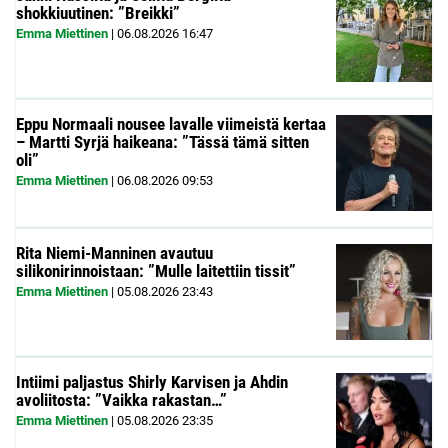
shokkiuutinen: ”Breikki”
Emma Miettinen
|
06.08.2026
16:47
Eppu Normaali nousee lavalle viimeistä kertaa
– Martti Syrjä haikeana: ”Tässä tämä sitten
oli”
Emma Miettinen
|
06.08.2026
09:53
Rita Niemi-Manninen avautuu
silikonirinnoistaan: ”Mulle laitettiin tissit”
Emma Miettinen
|
05.08.2026
23:43
Intiimi paljastus Shirly Karvisen ja Ahdin
avoliitosta: ”Vaikka rakastan…”
Emma Miettinen
|
05.08.2026
23:35