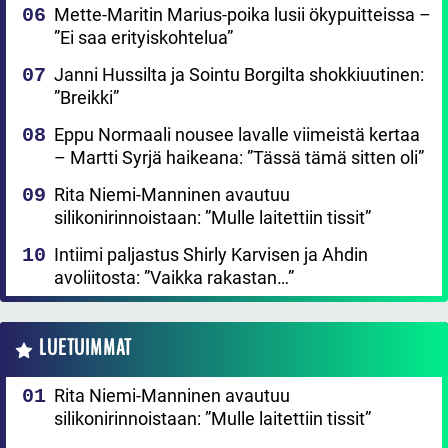
Mette-Maritin Marius-poika lusii ökypuitteissa –
”Ei saa erityiskohtelua”
Janni Hussilta ja Sointu Borgilta shokkiuutinen:
”Breikki”
Eppu Normaali nousee lavalle viimeistä kertaa
– Martti Syrjä haikeana: ”Tässä tämä sitten oli”
Rita Niemi-Manninen avautuu
silikonirinnoistaan: ”Mulle laitettiin tissit”
Intiimi paljastus Shirly Karvisen ja Ahdin
avoliitosta: ”Vaikka rakastan…”
LUETUIMMAT
Rita Niemi-Manninen avautuu
silikonirinnoistaan: ”Mulle laitettiin tissit”