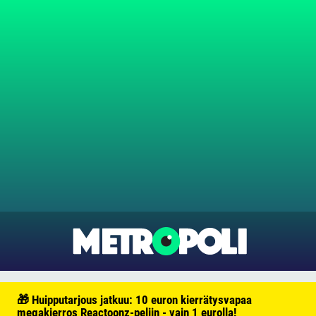
🎁 Huipputarjous jatkuu: 10 euron kierrätysvapaa
megakierros Reactoonz-peliin - vain 1 eurolla!