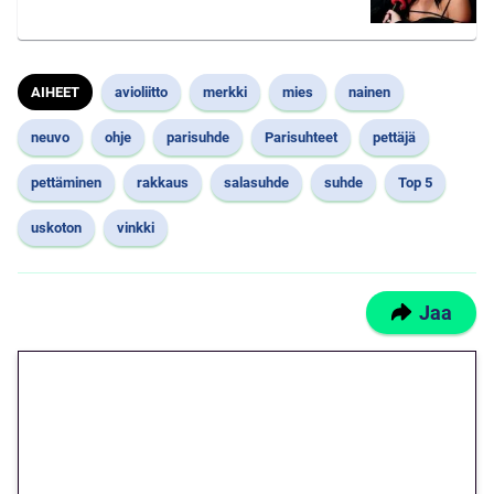
AIHEET
avioliitto
merkki
mies
nainen
neuvo
ohje
parisuhde
Parisuhteet
pettäjä
pettäminen
rakkaus
salasuhde
suhde
Top 5
uskoton
vinkki
Jaa
🎁 Huipputarjous jatkuu: 10
euron kierrätysvapaa
megakierros Reactoonz-