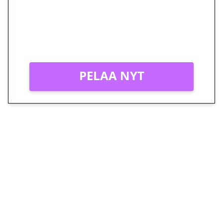
peliin – vain 1 eurolla!
Peli: Reactoonz
Vain uusille asiakkaille!
PELAA NYT