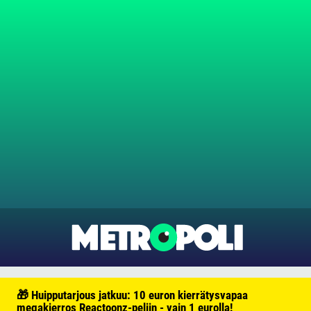
🎁 Huipputarjous jatkuu: 10 euron kierrätysvapaa
megakierros Reactoonz-peliin - vain 1 eurolla!