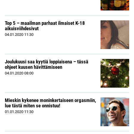
Top 5 – maailman parhaat ilmaiset K-18
aikuisviihdesivut
04.01.2020
11:30
Joulukuusi saa kyytiä loppiaisena – tässä
ohjeet kuusen hävittämiseen
04.01.2020
08:00
Mieskin kykenee moninkertaiseen orgasmiin,
lue tästä miten se onnistuu!
01.01.2020
11:30