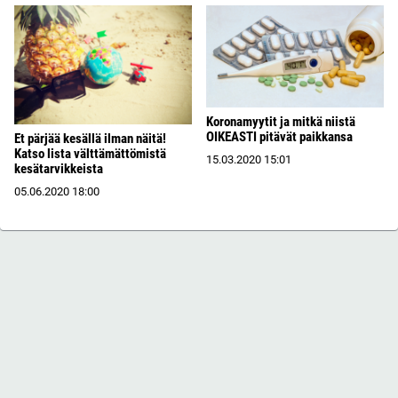
Koronamyytit ja mitkä niistä
OIKEASTI pitävät paikkansa
Et pärjää kesällä ilman näitä!
Katso lista välttämättömistä
15.03.2020
15:01
kesätarvikkeista
05.06.2020
18:00