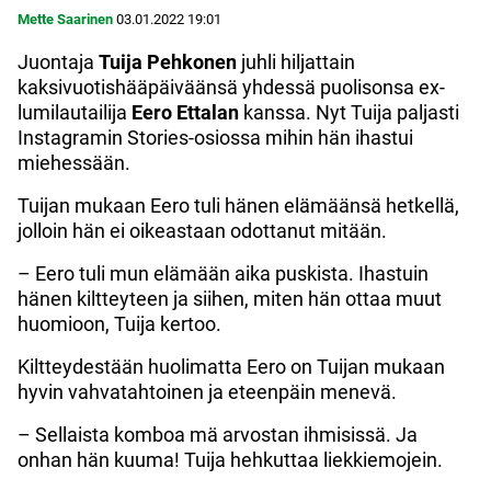
Mette Saarinen
03.01.2022
19:01
Juontaja
Tuija Pehkonen
juhli hiljattain
kaksivuotishääpäiväänsä yhdessä puolisonsa ex-
lumilautailija
Eero Ettalan
kanssa. Nyt Tuija paljasti
Instagramin Stories-osiossa mihin hän ihastui
miehessään.
Tuijan mukaan Eero tuli hänen elämäänsä hetkellä,
jolloin hän ei oikeastaan odottanut mitään.
– Eero tuli mun elämään aika puskista. Ihastuin
hänen kiltteyteen ja siihen, miten hän ottaa muut
huomioon, Tuija kertoo.
Kiltteydestään huolimatta Eero on Tuijan mukaan
hyvin vahvatahtoinen ja eteenpäin menevä.
– Sellaista komboa mä arvostan ihmisissä. Ja
onhan hän kuuma! Tuija hehkuttaa liekkiemojein.