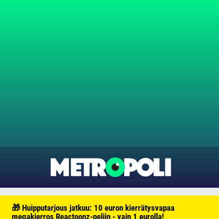
🎁 Huipputarjous jatkuu: 10 euron kierrätysvapaa
megakierros Reactoonz-peliin - vain 1 eurolla!