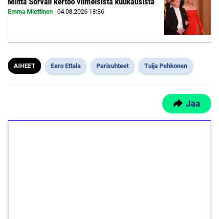
Miitta Sorvali kertoo viimeisistä kuukausista
Emma Miettinen
|
04.08.2026
18:36
AIHEET
Eero Ettala
Parisuhteet
Tuija Pehkonen
Jaa
1€ = 10€ arvosta
ilmaiskierroksia ilman
kierrätystä!
Talleta 1€
Saat heti 50 ilmaiskierrosta Tuohi 1000 -