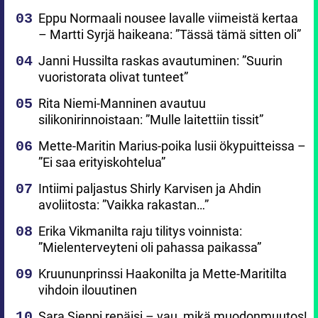
Eppu Normaali nousee lavalle viimeistä kertaa
– Martti Syrjä haikeana: ”Tässä tämä sitten oli”
Janni Hussilta raskas avautuminen: ”Suurin
vuoristorata olivat tunteet”
Rita Niemi-Manninen avautuu
silikonirinnoistaan: ”Mulle laitettiin tissit”
Mette-Maritin Marius-poika lusii ökypuitteissa –
”Ei saa erityiskohtelua”
Intiimi paljastus Shirly Karvisen ja Ahdin
avoliitosta: ”Vaikka rakastan…”
Erika Vikmanilta raju tilitys voinnista:
”Mielenterveyteni oli pahassa paikassa”
Kruununprinssi Haakonilta ja Mette-Maritilta
vihdoin ilouutinen
Sara Sieppi repäisi – vau, mikä muodonmuutos!