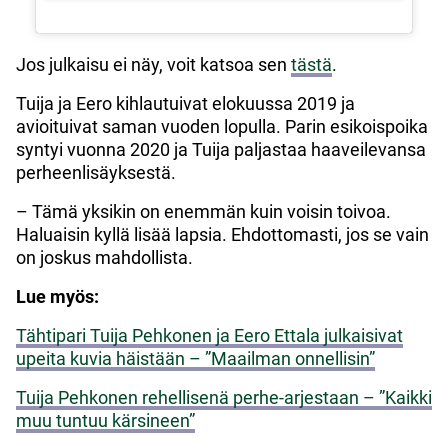
Jos julkaisu ei näy, voit katsoa sen
tästä
.
Tuija ja Eero kihlautuivat elokuussa 2019 ja
avioituivat saman vuoden lopulla. Parin esikoispoika
syntyi vuonna 2020 ja Tuija paljastaa haaveilevansa
perheenlisäyksestä.
– Tämä yksikin on enemmän kuin voisin toivoa.
Haluaisin kyllä lisää lapsia. Ehdottomasti, jos se vain
on joskus mahdollista.
Lue myös:
Tähtipari Tuija Pehkonen ja Eero Ettala julkaisivat
upeita kuvia häistään – ”Maailman onnellisin”
Tuija Pehkonen rehellisenä perhe-arjestaan – ”Kaikki
muu tuntuu kärsineen”