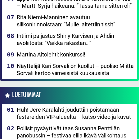
– Martti Syrjä haikeana: ”Tässä tämä sitten oli”
Rita Niemi-Manninen avautuu
silikonirinnoistaan: ”Mulle laitettiin tissit”
Intiimi paljastus Shirly Karvisen ja Ahdin
avoliitosta: ”Vaikka rakastan…”
Martina Aitolehti: konkurssi!
Näyttelijä Kari Sorvali on kuollut – puoliso Miitta
Sorvali kertoo viimeisistä kuukausista
LUETUIMMAT
Huh! Jere Karalahti jouduttiin poistamaan
festareiden VIP-alueelta – katso video ja kuvat
Poliisit pysäyttivät taas Susanna Penttilän
panobussin – festivaaleilla ikävä välikohtaus