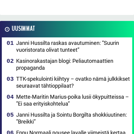
UUSIMMAT
Janni Hussilta raskas avautuminen: ”Suurin
vuoristorata olivat tunteet”
Kasinorakastajan blogi: Peliautomaattien
propaganda
TTK-spekulointi kiihtyy – ovatko nämä julkkikset
seuraavat tähtioppilaat?
Mette-Maritin Marius-poika lusii ökypuitteissa –
”Ei saa erityiskohtelua”
Janni Hussilta ja Sointu Borgilta shokkiuutinen:
”Breikki”
Eppu Normaali nousee lavalle viimeistä kertaa