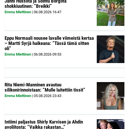
Janni Hussilta ja Sointu Borgilta
shokkiuutinen: ”Breikki”
Emma Miettinen
|
06.08.2026
16:47
Eppu Normaali nousee lavalle viimeistä kertaa
– Martti Syrjä haikeana: ”Tässä tämä sitten
oli”
Emma Miettinen
|
06.08.2026
09:53
Rita Niemi-Manninen avautuu
silikonirinnoistaan: ”Mulle laitettiin tissit”
Emma Miettinen
|
05.08.2026
23:43
Intiimi paljastus Shirly Karvisen ja Ahdin
avoliitosta: ”Vaikka rakastan…”