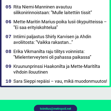
Rita Niemi-Manninen avautuu
silikonirinnoistaan: ”Mulle laitettiin tissit”
Mette-Maritin Marius-poika lusii ökypuitteissa –
”Ei saa erityiskohtelua”
Intiimi paljastus Shirly Karvisen ja Ahdin
avoliitosta: ”Vaikka rakastan…”
Erika Vikmanilta raju tilitys voinnista:
”Mielenterveyteni oli pahassa paikassa”
Kruununprinssi Haakonilta ja Mette-Maritilta
vihdoin ilouutinen
Sara Sieppi repäisi – vau, mikä muodonmuutos!
toimitus@metropoli.net