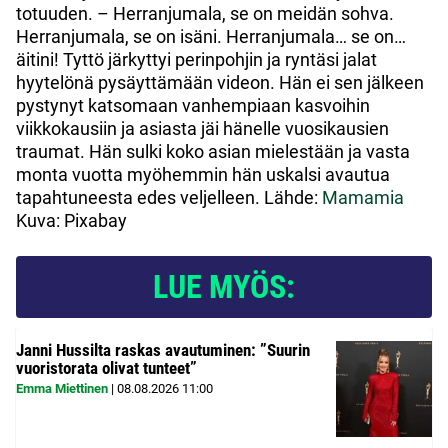
totuuden. – Herranjumala, se on meidän sohva.
Herranjumala, se on isäni. Herranjumala… se on…
äitini! Tyttö järkyttyi perinpohjin ja ryntäsi jalat
hyytelönä pysäyttämään videon. Hän ei sen jälkeen
pystynyt katsomaan vanhempiaan kasvoihin
viikkokausiin ja asiasta jäi hänelle vuosikausien
traumat. Hän sulki koko asian mielestään ja vasta
monta vuotta myöhemmin hän uskalsi avautua
tapahtuneesta edes veljelleen. Lähde:
Mamamia
Kuva: Pixabay
LUE MYÖS:
Janni Hussilta raskas avautuminen: ”Suurin
vuoristorata olivat tunteet”
Emma Miettinen
|
08.08.2026
11:00