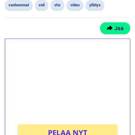
vanhemmat
veli
vhs
video
yllätys
Jaa
1€ = 10€ arvosta
ilmaiskierroksia ilman
kierrätystä!
Talleta 1€
Saat heti 50 ilmaiskierrosta Tuohi 1000 -
peliin (arvo 0,20€ per kierros)!
Ei kierrätysvaatimusta!
PELAA NYT