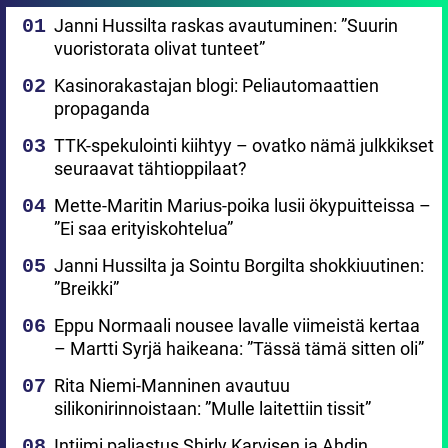
Janni Hussilta raskas avautuminen: ”Suurin
vuoristorata olivat tunteet”
Kasinorakastajan blogi: Peliautomaattien
propaganda
TTK-spekulointi kiihtyy – ovatko nämä julkkikset
seuraavat tähtioppilaat?
Mette-Maritin Marius-poika lusii ökypuitteissa –
”Ei saa erityiskohtelua”
Janni Hussilta ja Sointu Borgilta shokkiuutinen:
”Breikki”
Eppu Normaali nousee lavalle viimeistä kertaa
– Martti Syrjä haikeana: ”Tässä tämä sitten oli”
Rita Niemi-Manninen avautuu
silikonirinnoistaan: ”Mulle laitettiin tissit”
Intiimi paljastus Shirly Karvisen ja Ahdin