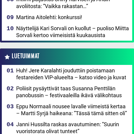
avoliitosta: ”Vaikka rakastan…”
Martina Aitolehti: konkurssi!
Näyttelijä Kari Sorvali on kuollut – puoliso Miitta
Sorvali kertoo viimeisistä kuukausista
LUETUIMMAT
Huh! Jere Karalahti jouduttiin poistamaan
festareiden VIP-alueelta – katso video ja kuvat
Poliisit pysäyttivät taas Susanna Penttilän
panobussin – festivaaleilla ikävä välikohtaus
Eppu Normaali nousee lavalle viimeistä kertaa
– Martti Syrjä haikeana: ”Tässä tämä sitten oli”
Janni Hussilta raskas avautuminen: ”Suurin
vuoristorata olivat tunteet”