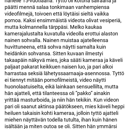
hänelle 15-vuotiaana. Tyttö oli kotona sairaana ja
päätti mennä salaa tonkimaan vanhempiensa
videofilmejä, toivoen että löytäisi sieltä vaikka
pornoa. Kaksi ensimmäistä videota olivat vesiperiä,
mutta kolmannella tärppäsi. Melko kaukaa
kamerajalustalta kuvatulla videolla erottui alaston
nainen sohvalla. Nainen muistaa ajatelleensa
huvittuneena, että sohva näytti samalta kuin
heidänkin sohvansa. Sitten kuvaan ilmestyi
takaapäin näkyvä mies, joka sääti kameraa ja käveli
paljaat pakarat keikkuen naisen luo, ja pari alkoi
harrastaa seksiä lähetyssaarnaaja-asennossa. Tyttö
ei tiennyt mitään pornofilmeistä, video näytti
huonolaatuiselta, eikä lainkaan sensuellilta, mutta
hän ajatteli, että tilanteessa oli ”pakko” ainakin
yrittää masturboida, ja niin hän tekikin. Kun videon
pari oli saanut aktinsa päätökseen, mies käveli heppi
heiluen takaisin kohti kameraa, jolloin tyttö ajatteli
miehen näyttävän todella tutulta, ihan kuin hänen
isältään ja miten outoa se oli. Sitten hän ymmärsi