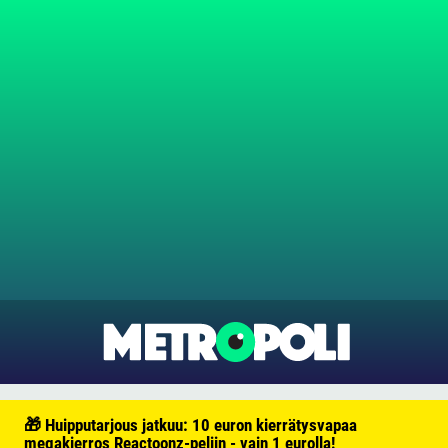
🎁 Huipputarjous jatkuu: 10 euron kierrätysvapaa
megakierros Reactoonz-peliin - vain 1 eurolla!