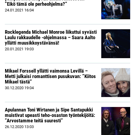
”Eikö tämä ole perheohjelma?”
24.01.2021
16:04
Rocklegenda Michael Monroe liikuttui syvästi
Laulu rakkaudelle -ohjelmassa – Saara Aalto
yllätti muusikkoystävänsä!
20.01.2021
19:03
Mikael Forssell yllätti vaimonsa Levillä –
Metti julkaisi romanttisen pusukuvan: ”Kiitos
Mikael tästä”
30.12.2020
19:04
Apulannan Toni Wirtanen ja Sipe Santapukki
muistivat upeasti teho-osaston työntekijöitä:
”Arvostamme teitä suuresti”
26.12.2020
13:03