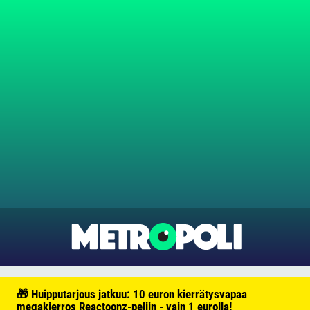
🎁 Huipputarjous jatkuu: 10 euron kierrätysvapaa
megakierros Reactoonz-peliin - vain 1 eurolla!