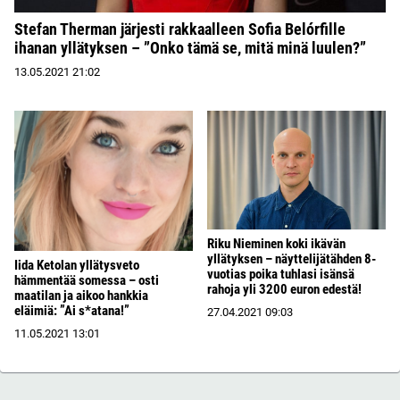
Stefan Therman järjesti rakkaalleen Sofia Belórfille
ihanan yllätyksen – ”Onko tämä se, mitä minä luulen?”
13.05.2021
21:02
Riku Nieminen koki ikävän
yllätyksen – näyttelijätähden 8-
Iida Ketolan yllätysveto
vuotias poika tuhlasi isänsä
hämmentää somessa – osti
rahoja yli 3200 euron edestä!
maatilan ja aikoo hankkia
eläimiä: ”Ai s*atana!”
27.04.2021
09:03
11.05.2021
13:01