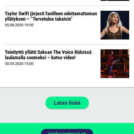
Taylor Swift järjesti fanilleen odottamattoman
yllätyksen – ”Tervetuloa takaisin”
05.08.2020
19:00
Teinityttö yllätti Saksan The Voice Kidsissä
laulamalla suomeksi – katso video!
30.03.2020
15:00
Lataa lisää
toimitus@metropoli.net