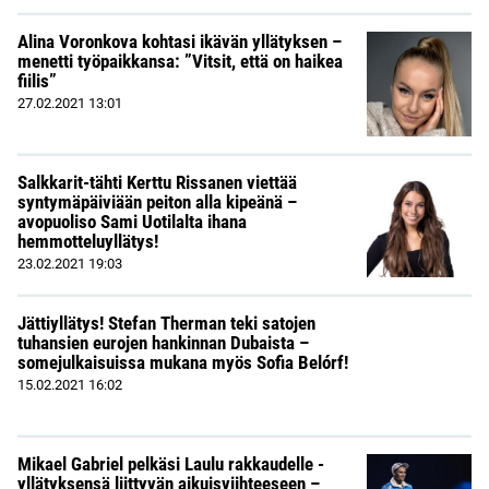
Alina Voronkova kohtasi ikävän yllätyksen –
menetti työpaikkansa: ”Vitsit, että on haikea
fiilis”
27.02.2021
13:01
Salkkarit-tähti Kerttu Rissanen viettää
syntymäpäiviään peiton alla kipeänä –
avopuoliso Sami Uotilalta ihana
hemmotteluyllätys!
23.02.2021
19:03
Jättiyllätys! Stefan Therman teki satojen
tuhansien eurojen hankinnan Dubaista –
somejulkaisuissa mukana myös Sofia Belórf!
15.02.2021
16:02
Mikael Gabriel pelkäsi Laulu rakkaudelle -
yllätyksensä liittyvän aikuisviihteeseen –