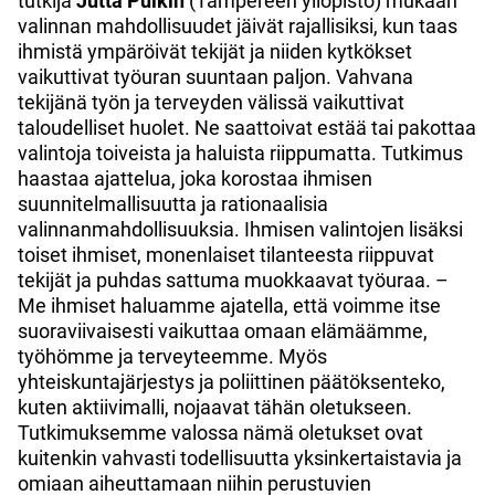
tutkija
Jutta Pulkin
(Tampereen yliopisto) mukaan
valinnan mahdollisuudet jäivät rajallisiksi, kun taas
ihmistä ympäröivät tekijät ja niiden kytkökset
vaikuttivat työuran suuntaan paljon. Vahvana
tekijänä työn ja terveyden välissä vaikuttivat
taloudelliset huolet. Ne saattoivat estää tai pakottaa
valintoja toiveista ja haluista riippumatta. Tutkimus
haastaa ajattelua, joka korostaa ihmisen
suunnitelmallisuutta ja rationaalisia
valinnanmahdollisuuksia. Ihmisen valintojen lisäksi
toiset ihmiset, monenlaiset tilanteesta riippuvat
tekijät ja puhdas sattuma muokkaavat työuraa. –
Me ihmiset haluamme ajatella, että voimme itse
suoraviivaisesti vaikuttaa omaan elämäämme,
työhömme ja terveyteemme. Myös
yhteiskuntajärjestys ja poliittinen päätöksenteko,
kuten aktiivimalli, nojaavat tähän oletukseen.
Tutkimuksemme valossa nämä oletukset ovat
kuitenkin vahvasti todellisuutta yksinkertaistavia ja
omiaan aiheuttamaan niihin perustuvien