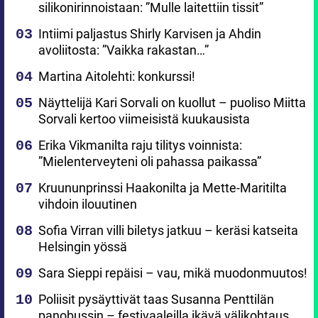
silikonirinnoistaan: ”Mulle laitettiin tissit”
Intiimi paljastus Shirly Karvisen ja Ahdin
avoliitosta: ”Vaikka rakastan…”
Martina Aitolehti: konkurssi!
Näyttelijä Kari Sorvali on kuollut – puoliso Miitta
Sorvali kertoo viimeisistä kuukausista
Erika Vikmanilta raju tilitys voinnista:
”Mielenterveyteni oli pahassa paikassa”
Kruununprinssi Haakonilta ja Mette-Maritilta
vihdoin ilouutinen
Sofia Virran villi biletys jatkuu – keräsi katseita
Helsingin yössä
Sara Sieppi repäisi – vau, mikä muodonmuutos!
Poliisit pysäyttivät taas Susanna Penttilän
panobussin – festivaaleilla ikävä välikohtaus