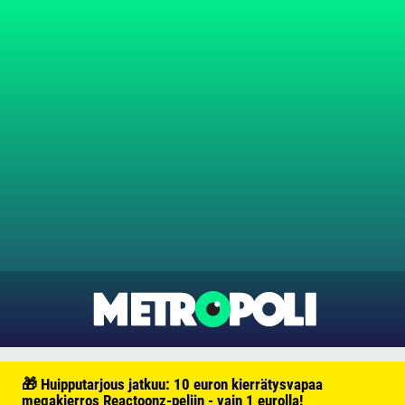
🎁 Huipputarjous jatkuu: 10 euron kierrätysvapaa
megakierros Reactoonz-peliin - vain 1 eurolla!