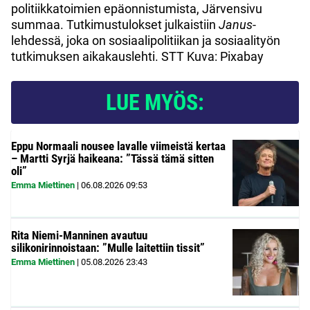
politiikkatoimien epäonnistumista, Järvensivu
summaa. Tutkimustulokset julkaistiin
Janus
-
lehdessä, joka on sosiaalipolitiikan ja sosiaalityön
tutkimuksen aikakauslehti. STT Kuva: Pixabay
LUE MYÖS:
Eppu Normaali nousee lavalle viimeistä kertaa
– Martti Syrjä haikeana: ”Tässä tämä sitten
oli”
Emma Miettinen
|
06.08.2026
09:53
Rita Niemi-Manninen avautuu
silikonirinnoistaan: ”Mulle laitettiin tissit”
Emma Miettinen
|
05.08.2026
23:43