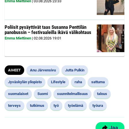
Emma Miettinen
|
03.08.2026
23:33
Poliisit pysäyttivät taas Susanna Penttilän
panobussin – festivaaleilla ikävä välikohtaus
Emma Miettinen
|
02.08.2026
19:01
AIHEET
Anu Järvensivu
Jutta Pulkin
Jyväskylän yliopisto
Lifestyle
raha
sattuma
suomalaiset
Suomi
suunnitelmallisuus
talous
terveys
tutkimus
työ
työelämä
työura
Jaa