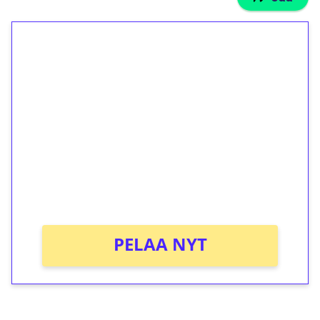
1€ = 10€ arvosta
ilmaiskierroksia ilman
kierrätystä!
Talleta 1€
Saat heti 50 ilmaiskierrosta Tuohi 1000 -
peliin (arvo 0,20€ per kierros)!
Ei kierrätysvaatimusta!
PELAA NYT