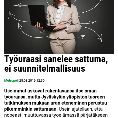
Työuraasi sanelee sattuma,
ei suunnitelmallisuus
Metropoli
25.03.2019
12:30
Useimmat uskovat rakentavansa itse oman
työuransa, mutta Jyväskylän yliopiston tuoreen
tutkimuksen mukaan uran eteneminen perustuu
pikemminkin sattumaan.
Usein ajatellaan, että
nopeasti muuttuvassa työelämässä pärjätäkseen