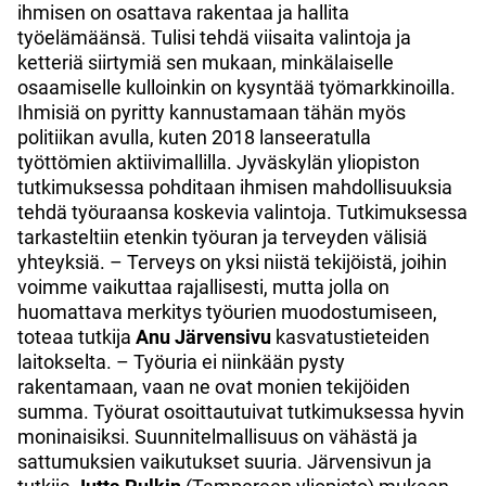
ihmisen on osattava rakentaa ja hallita
työelämäänsä. Tulisi tehdä viisaita valintoja ja
ketteriä siirtymiä sen mukaan, minkälaiselle
osaamiselle kulloinkin on kysyntää työmarkkinoilla.
Ihmisiä on pyritty kannustamaan tähän myös
politiikan avulla, kuten 2018 lanseeratulla
työttömien aktiivimallilla. Jyväskylän yliopiston
tutkimuksessa pohditaan ihmisen mahdollisuuksia
tehdä työuraansa koskevia valintoja. Tutkimuksessa
tarkasteltiin etenkin työuran ja terveyden välisiä
yhteyksiä. – Terveys on yksi niistä tekijöistä, joihin
voimme vaikuttaa rajallisesti, mutta jolla on
huomattava merkitys työurien muodostumiseen,
toteaa tutkija
Anu Järvensivu
kasvatustieteiden
laitokselta. – Työuria ei niinkään pysty
rakentamaan, vaan ne ovat monien tekijöiden
summa. Työurat osoittautuivat tutkimuksessa hyvin
moninaisiksi. Suunnitelmallisuus on vähästä ja
sattumuksien vaikutukset suuria. Järvensivun ja