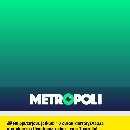
🎁 Huipputarjous jatkuu: 10 euron kierrätysvapaa
megakierros Reactoonz-peliin - vain 1 eurolla!