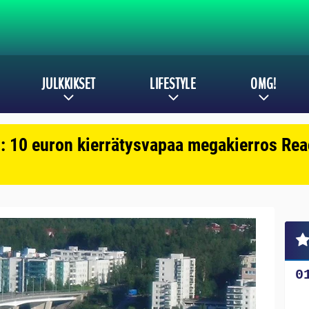
JULKKIKSET
LIFESTYLE
OMG!
: 10 euron kierrätysvapaa megakierros Reac