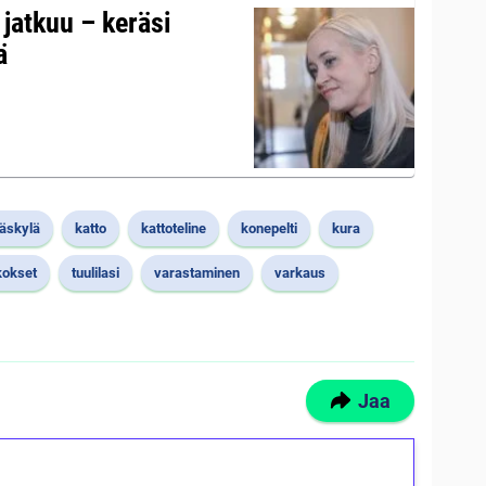
s jatkuu – keräsi
ä
äskylä
katto
kattoteline
konepelti
kura
kokset
tuulilasi
varastaminen
varkaus
Jaa
ilmaiskierroksia ilman