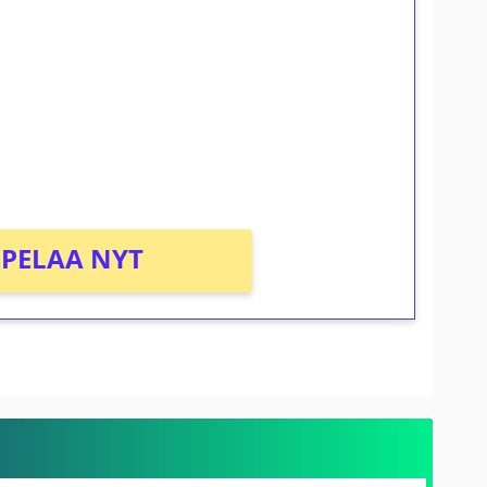
osta Tuohi 1000 -peliin (arvo 0,20€ per
PELAA NYT