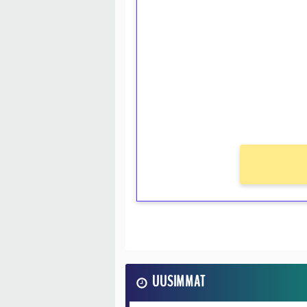
kierrätystä!
Talleta 1€
Saat heti 50 ilmaiskierr
kierros)!
Ei kierrätysvaatimusta!
UUSIMMAT