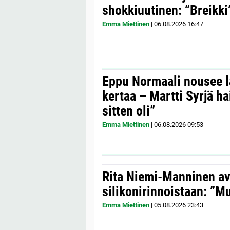
shokkiuutinen: ”Breikki
Emma Miettinen
|
06.08.2026
16:47
Eppu Normaali nousee la
kertaa – Martti Syrjä h
sitten oli”
Emma Miettinen
|
06.08.2026
09:53
Rita Niemi-Manninen a
silikonirinnoistaan: ”Mul
Emma Miettinen
|
05.08.2026
23:43