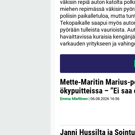
väkisin repiä auton katolta polk
miehen repimässä väkisin pyörää
poliisin paikalletuloa, mutta tu
Tekopaikalle saapui myös auton 
pyörään tulleista vaurioista. Auto
havaittavissa kuraisia kengänjäl
varkauden yritykseen ja vahin
Mette-Maritin Marius-po
ökypuitteissa – ”Ei saa 
Emma Miettinen
|
06.08.2026
16:56
Janni Hussilta ja Sointu