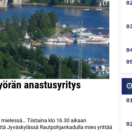
yörän anastusyritys
i mielessä… Tiistaina klo 16.30 aikaan
että Jyväskylässä Rautpohjankadulla mies yrittää