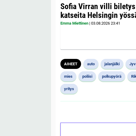
Sofia Virran villi bilety
katseita Helsingin yöss
Emma Miettinen
|
03.08.2026
23:41
AIHEET
auto
jalanjälki
Jyv
mies
poliisi
polkupyörä
Ri
yritys
1€ = 10€ arvosta 