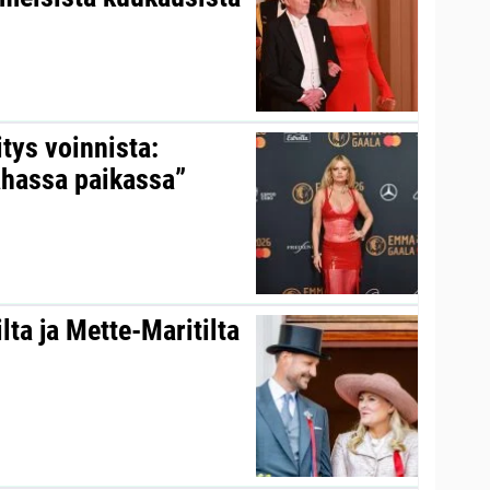
itys voinnista:
ahassa paikassa”
ta ja Mette-Maritilta