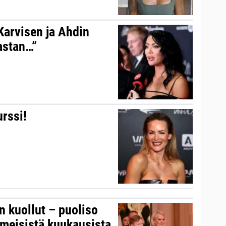
 Karvisen ja Ahdin
kastan…”
urssi!
on kuollut – puoliso
iimeisistä kuukausista