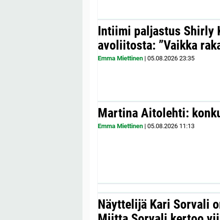
Intiimi paljastus Shirly
avoliitosta: ”Vaikka ra
Emma Miettinen
|
05.08.2026
23:35
Martina Aitolehti: konk
Emma Miettinen
|
05.08.2026
11:13
Näyttelijä Kari Sorvali 
Miitta Sorvali kertoo v