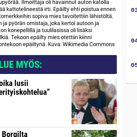
upyörää. Ilmoittaja oli havainnut auton katolla
 kattotelineestä irti. Epäilty ehti poistua ennen
ntomerkkeihin sopiva mies tavoitettiin lähistöltä.
ja pyörän omistaja, joka kertoi autoon ja
n konepellillä ja tuulilasissa oli lisäksi
kiä. Tekoon epäilty mies otettiin kiinni
gontekoon epäiltynä. Kuva: Wikimedia Commons
LUE MYÖS:
ika lusii
erityiskohtelua”
 Borgilta