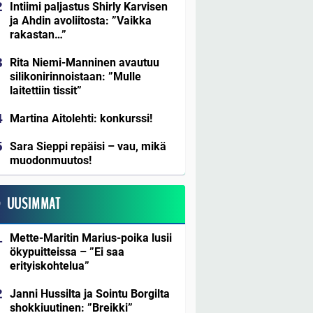
Intiimi paljastus Shirly Karvisen
ja Ahdin avoliitosta: ”Vaikka
rakastan…”
Rita Niemi-Manninen avautuu
silikonirinnoistaan: ”Mulle
laitettiin tissit”
Martina Aitolehti: konkurssi!
Sara Sieppi repäisi – vau, mikä
muodonmuutos!
UUSIMMAT
Mette-Maritin Marius-poika lusii
ökypuitteissa – ”Ei saa
erityiskohtelua”
Janni Hussilta ja Sointu Borgilta
shokkiuutinen: ”Breikki”