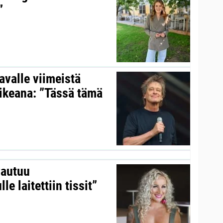
”
valle viimeistä
aikeana: ”Tässä tämä
vautuu
le laitettiin tissit”