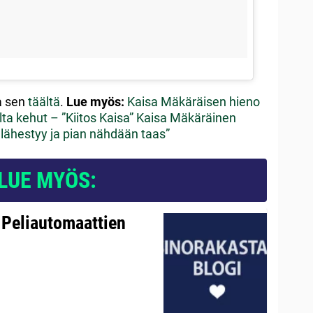
oa sen
täältä
.
Lue myös:
Kaisa Mäkäräisen hieno
lta kehut – ”Kiitos Kaisa”
Kaisa Mäkäräinen
i lähestyy ja pian nähdään taas”
LUE MYÖS:
 Peliautomaattien