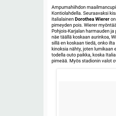
Ampumahiihdon maailmancupin 
Kontiolahdella. Seuraavaksi kis
italialainen
Dorothea Wierer
on
pimeyden pois. Wierer myöntä
Pohjois-Karjalan harmauden ja
näe täällä koskaan aurinkoa, Wie
sillä en koskaan tiedä, onko ilta
kinoksia nähty, joten lumikaan
todella outo paikka, koska Italia
pimeää. Myös stadionin valot ov