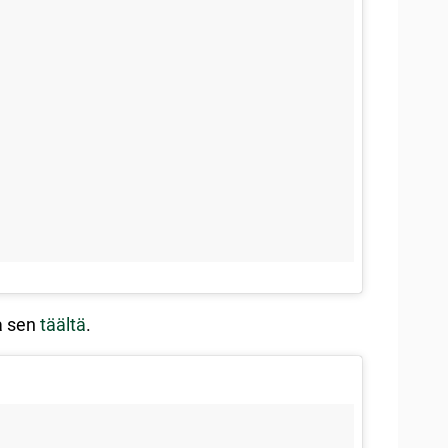
oa sen
täältä
.