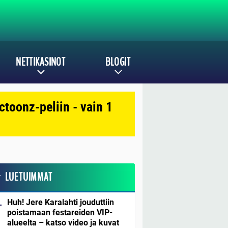
NETTIKASINOT
BLOGIT
toonz-peliin - vain 1
LUETUIMMAT
Huh! Jere Karalahti jouduttiin
poistamaan festareiden VIP-
alueelta – katso video ja kuvat