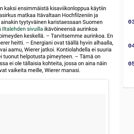
kaksi ensimmäistä kisaviikonloppua käytiin
asirkus matkaa Itävaltaan Hochfilzeniin ja
 ainakin tyytyväinen karistaessaan Suomen
ä
Iltalehden sivuilla
ikävöineensä aurinkoa
 pimeyden keskellä. – Tarvitsemme aurinkoa. En
rer heitti. – Energiani ovat täällä hyvin alhaalla,
 vai aamu, Wierer jatkoi. Kontiolahdella ei suuria
 ei tuonut helpotusta pimeyteen. – Tämä on
ssa ei ole tällaisia kohteita, jossa on aina näin
at vaikeita meille, Wierer manasi.