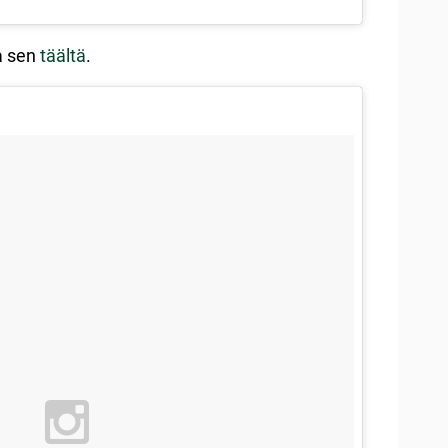
oa sen
täältä
.