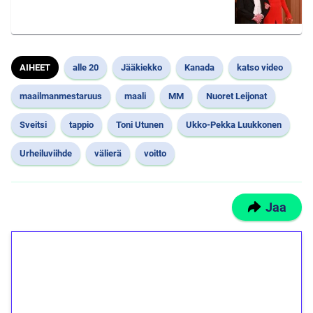
AIHEET
alle 20
Jääkiekko
Kanada
katso video
maailmanmestaruus
maali
MM
Nuoret Leijonat
Sveitsi
tappio
Toni Utunen
Ukko-Pekka Luukkonen
Urheiluviihde
välierä
voitto
Jaa
1€ = 10€ arvosta
ilmaiskierroksia ilman
kierrätystä!