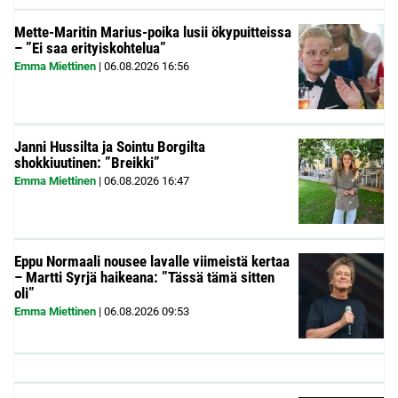
Mette-Maritin Marius-poika lusii ökypuitteissa
– ”Ei saa erityiskohtelua”
Emma Miettinen
|
06.08.2026
16:56
Janni Hussilta ja Sointu Borgilta
shokkiuutinen: ”Breikki”
Emma Miettinen
|
06.08.2026
16:47
Eppu Normaali nousee lavalle viimeistä kertaa
– Martti Syrjä haikeana: ”Tässä tämä sitten
oli”
Emma Miettinen
|
06.08.2026
09:53