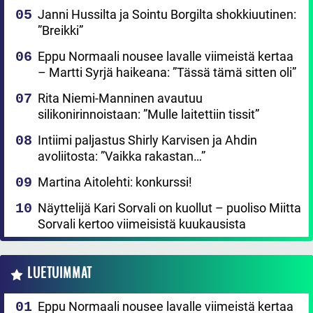
Janni Hussilta ja Sointu Borgilta shokkiuutinen:
”Breikki”
Eppu Normaali nousee lavalle viimeistä kertaa
– Martti Syrjä haikeana: ”Tässä tämä sitten oli”
Rita Niemi-Manninen avautuu
silikonirinnoistaan: ”Mulle laitettiin tissit”
Intiimi paljastus Shirly Karvisen ja Ahdin
avoliitosta: ”Vaikka rakastan…”
Martina Aitolehti: konkurssi!
Näyttelijä Kari Sorvali on kuollut – puoliso Miitta
Sorvali kertoo viimeisistä kuukausista
LUETUIMMAT
Eppu Normaali nousee lavalle viimeistä kertaa