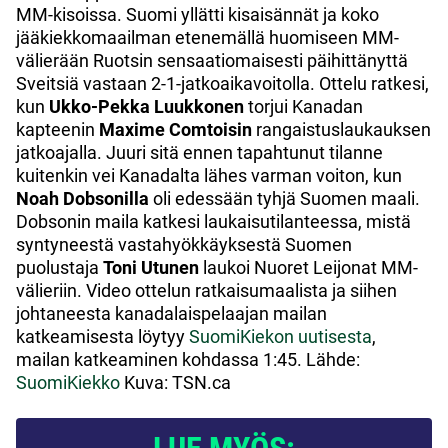
MM-kisoissa. Suomi yllätti kisaisännät ja koko
jääkiekkomaailman etenemällä huomiseen MM-
välierään Ruotsin sensaatiomaisesti päihittänyttä
Sveitsiä vastaan 2-1-jatkoaikavoitolla. Ottelu ratkesi,
kun
Ukko-Pekka Luukkonen
torjui Kanadan
kapteenin
Maxime Comtoisin
rangaistuslaukauksen
jatkoajalla. Juuri sitä ennen tapahtunut tilanne
kuitenkin vei Kanadalta lähes varman voiton, kun
Noah Dobsonilla
oli edessään tyhjä Suomen maali.
Dobsonin maila katkesi laukaisutilanteessa, mistä
syntyneestä vastahyökkäyksestä Suomen
puolustaja
Toni Utunen
laukoi Nuoret Leijonat MM-
välieriin. Video ottelun ratkaisumaalista ja siihen
johtaneesta kanadalaispelaajan mailan
katkeamisesta löytyy
SuomiKiekon uutisesta
,
mailan katkeaminen kohdassa 1:45. Lähde:
SuomiKiekko
Kuva: TSN.ca