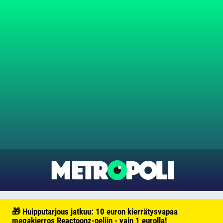
🎁 Huipputarjous jatkuu: 10 euron kierrätysvapaa
megakierros Reactoonz-peliin - vain 1 eurolla!